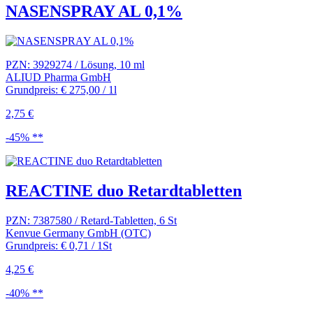
NASENSPRAY AL 0,1%
PZN: 3929274 / Lösung, 10 ml
ALIUD Pharma GmbH
Grundpreis: € 275,00 / 1l
2,75 €
-45% **
REACTINE duo Retardtabletten
PZN: 7387580 / Retard-Tabletten, 6 St
Kenvue Germany GmbH (OTC)
Grundpreis: € 0,71 / 1St
4,25 €
-40% **