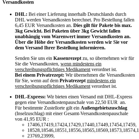
Versandkosten
DHL:
Bei einer Lieferung innerhalb Deutschlands durch
DHL werden Versandkosten berechnet. Pro Bestellung fallen
6,45 EUR Versandkosten an.
Dies gilt für Pakete bis max.
3kg Gewicht. Bei Paketen über 3kg Gewicht fallen
unabhängig vom Warenwert immer Versandkosten an.
Über die Höhe der Versandkosten werden wir Sie vor
dem Versand Ihrer Bestellung informieren.
Senden Sie uns ein
Kassenrezept
zu, so übernehmen wir für
Sie die Versandkosten,
wenn mindestens ein
verschreibungspflichtiges Medikament
verordnet ist.
Bei einem Privatrezept:
Wir übernehmen die Versandkosten
für Sie, wenn auf dem
Privatrezept
mindestens ein
verschreibungspflichtiges Medikament
verordnet ist.
DHL-Express:
Wir bieten einen Versand mit DHL-Express
gegen eine Versandkostenpauschale von 22,50 EUR an.
Für bestimmte Zustellorte gilt ein
Außengebietszuschlag
(Inselzuschlag) mit einer Gesamt-Versandkostenpauschale
von 41,95 EUR :
17406,17419,17424,17429,17440,17449,17454,17459,
18528,18546,18551,18556,18565,18569,18573,18574,1
23769,23999,