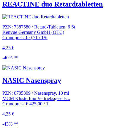
REACTINE duo Retardtabletten
PZN: 7387580 / Retard-Tabletten, 6 St
Kenvue Germany GmbH (OTC)
Grundpreis: € 0,71 / 1St
4,25 €
-40% **
NASIC Nasenspray
PZN: 0705309 / Nasenspray, 10 ml
MCM Klosterfrau Vertriebsgesells...
Grundpreis: € 425,00 / 1l
4,25 €
-43% **