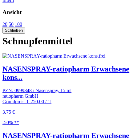
filtern
Ansicht
20
50
100
Schließen
Schnupfenmittel
NASENSPRAY-ratiopharm Erwachsene
kons...
PZN: 0999848 / Nasenspray, 15 ml
ratiopharm GmbH
Grundpreis: € 250,00 / 1l
3,75 €
-50% **
NASENSPRAY-ratiopharm Erwachsene