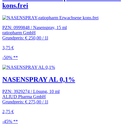
kons.frei
PZN: 0999848 / Nasenspray, 15 ml
ratiopharm GmbH
Grundpreis: € 250,00 / 1l
3,75 €
-50% **
NASENSPRAY AL 0,1%
PZN: 3929274 / Lösung, 10 ml
ALIUD Pharma GmbH
Grundpreis: € 275,00 / 1l
2,75 €
-45% **