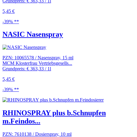
Grundpreis: € 363,33 / 1l
5,45 €
-39% **
NASIC Nasenspray
PZN: 10065578 / Nasenspray, 15 ml
MCM Klosterfrau Vertriebsgesells...
Grundpreis: € 363,33 / 1l
5,45 €
-39% **
RHINOSPRAY plus b.Schnupfen
m.Feindos...
PZN: 7610138 / Dosierspray, 10 ml