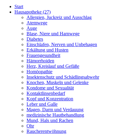
Start
Hausapotheke
(27)
Allergien, Juckreiz und Ausschlag
Atemwege
Auge
Blase, Niere und Harnwege
Diabetes
Einschlafen, Nerven und Unbehagen
Erkältung und Husten
Frauengesundheit
Hämorrhoiden
Herz, Kreislauf und Gefäße
Homöopathie
Insektenschutz und Schädlingsabwehr
Knochen, Muskeln und Gelenke
Kondome und Sexualität
Kontaktlinsenbedarf
Kopf und Konzentration
Leber und Galle
Magen, Darm und Verdauung
medizinische Hautbehandlung
Mund, Hals und Rachen
Ohr
Raucherentwöhnung