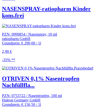
NASENSPRAY-ratiopharm Kinder
kons.frei
PZN: 0999854 / Nasenspray, 10 ml
ratiopharm GmbH
Grundpreis: € 290,00 / 1l
2,90 €
-35% **
OTRIVEN 0,1% Nasentropfen
Nachfüllfla...
PZN: 0753722 / Nasentropfen, 100 ml
Haleon Germany GmbH
Grundpreis: € 156,50 / 1l