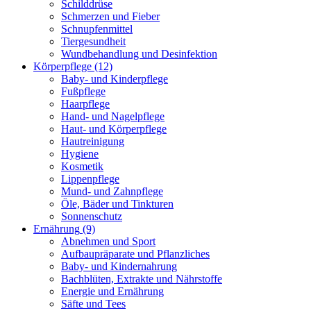
Schilddrüse
Schmerzen und Fieber
Schnupfenmittel
Tiergesundheit
Wundbehandlung und Desinfektion
Körperpflege
(12)
Baby- und Kinderpflege
Fußpflege
Haarpflege
Hand- und Nagelpflege
Haut- und Körperpflege
Hautreinigung
Hygiene
Kosmetik
Lippenpflege
Mund- und Zahnpflege
Öle, Bäder und Tinkturen
Sonnenschutz
Ernährung
(9)
Abnehmen und Sport
Aufbaupräparate und Pflanzliches
Baby- und Kindernahrung
Bachblüten, Extrakte und Nährstoffe
Energie und Ernährung
Säfte und Tees