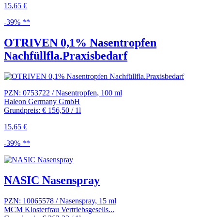
15,65 €
-39% **
OTRIVEN 0,1% Nasentropfen
Nachfüllfla.Praxisbedarf
PZN: 0753722 / Nasentropfen, 100 ml
Haleon Germany GmbH
Grundpreis: € 156,50 / 1l
15,65 €
-39% **
NASIC Nasenspray
PZN: 10065578 / Nasenspray, 15 ml
MCM Klosterfrau Vertriebsgesells...