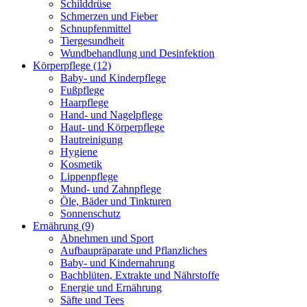
Schilddrüse
Schmerzen und Fieber
Schnupfenmittel
Tiergesundheit
Wundbehandlung und Desinfektion
Körperpflege
(12)
Baby- und Kinderpflege
Fußpflege
Haarpflege
Hand- und Nagelpflege
Haut- und Körperpflege
Hautreinigung
Hygiene
Kosmetik
Lippenpflege
Mund- und Zahnpflege
Öle, Bäder und Tinkturen
Sonnenschutz
Ernährung
(9)
Abnehmen und Sport
Aufbaupräparate und Pflanzliches
Baby- und Kindernahrung
Bachblüten, Extrakte und Nährstoffe
Energie und Ernährung
Säfte und Tees