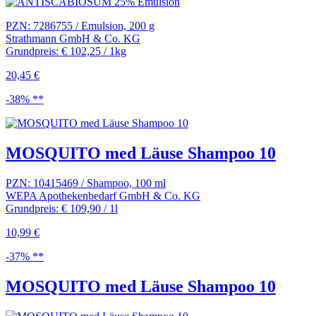
PZN: 7286755 / Emulsion, 200 g
Strathmann GmbH & Co. KG
Grundpreis: € 102,25 / 1kg
20,45 €
-38% **
MOSQUITO med Läuse Shampoo 10
PZN: 10415469 / Shampoo, 100 ml
WEPA Apothekenbedarf GmbH & Co. KG
Grundpreis: € 109,90 / 1l
10,99 €
-37% **
MOSQUITO med Läuse Shampoo 10