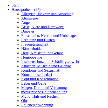
Start
Hausapotheke
(27)
Allergien, Juckreiz und Ausschlag
Atemwege
Auge
Blase, Niere und Harnwege
Diabetes
Einschlafen, Nerven und Unbehagen
Erkältung und Husten
Frauengesundheit
Hämorrhoiden
Herz, Kreislauf und Gefäße
Homöopathie
Insektenschutz und Schädlingsabwehr
Knochen, Muskeln und Gelenke
Kondome und Sexualität
Kontaktlinsenbedarf
Kopf und Konzentration
Leber und Galle
Magen, Darm und Verdauung
medizinische Hautbehandlung
Mund, Hals und Rachen
Ohr
Raucherentwöhnung