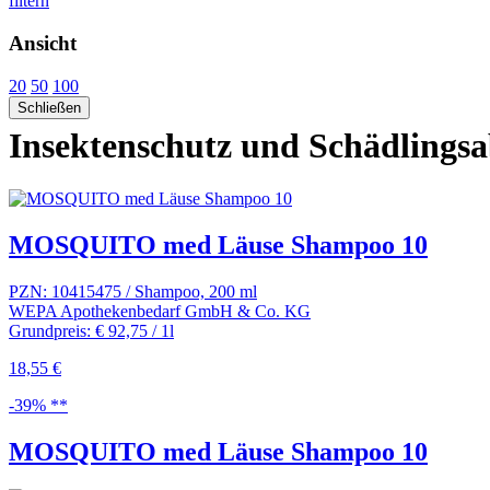
filtern
Ansicht
20
50
100
Schließen
Insektenschutz und Schädlings
MOSQUITO med Läuse Shampoo 10
PZN: 10415475 / Shampoo, 200 ml
WEPA Apothekenbedarf GmbH & Co. KG
Grundpreis: € 92,75 / 1l
18,55 €
-39% **
MOSQUITO med Läuse Shampoo 10