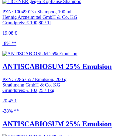
PZN: 10049013 / Shampoo, 100 ml
Hennig Arzneimittel GmbH & Co. KG
Grundpreis: € 190,80 / 1l
19,08 €
-8% **
ANTISCABIOSUM 25% Emulsion
PZN: 7286755 / Emulsion, 200 g
Strathmann GmbH & Co. KG
Grundpreis: € 102,25 / 1kg
20,45 €
-38% **
ANTISCABIOSUM 25% Emulsion