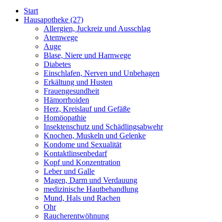
Start
Hausapotheke
(27)
Allergien, Juckreiz und Ausschlag
Atemwege
Auge
Blase, Niere und Harnwege
Diabetes
Einschlafen, Nerven und Unbehagen
Erkältung und Husten
Frauengesundheit
Hämorrhoiden
Herz, Kreislauf und Gefäße
Homöopathie
Insektenschutz und Schädlingsabwehr
Knochen, Muskeln und Gelenke
Kondome und Sexualität
Kontaktlinsenbedarf
Kopf und Konzentration
Leber und Galle
Magen, Darm und Verdauung
medizinische Hautbehandlung
Mund, Hals und Rachen
Ohr
Raucherentwöhnung