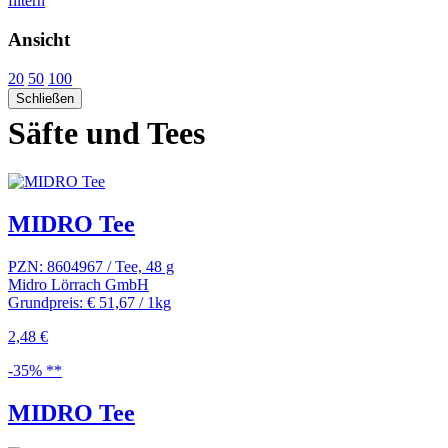
filtern
Ansicht
20
50
100
Schließen
Säfte und Tees
MIDRO Tee
PZN: 8604967 / Tee, 48 g
Midro Lörrach GmbH
Grundpreis: € 51,67 / 1kg
2,48 €
-35% **
MIDRO Tee