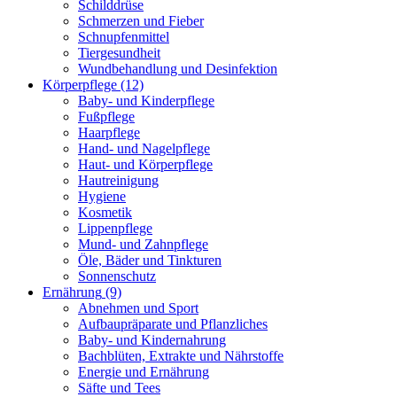
Schilddrüse
Schmerzen und Fieber
Schnupfenmittel
Tiergesundheit
Wundbehandlung und Desinfektion
Körperpflege
(12)
Baby- und Kinderpflege
Fußpflege
Haarpflege
Hand- und Nagelpflege
Haut- und Körperpflege
Hautreinigung
Hygiene
Kosmetik
Lippenpflege
Mund- und Zahnpflege
Öle, Bäder und Tinkturen
Sonnenschutz
Ernährung
(9)
Abnehmen und Sport
Aufbaupräparate und Pflanzliches
Baby- und Kindernahrung
Bachblüten, Extrakte und Nährstoffe
Energie und Ernährung
Säfte und Tees