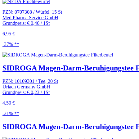
PZN: 0707308 / Würfel, 15 St
Med Pharma Service GmbH
Grundpreis: € 0,46 / 1St
6,95 €
-37% **
SIDROGA Magen-Darm-Beruhigungstee Fi
PZN: 10109301 / Tee, 20 St
Uriach Germany GmbH
Grundpreis: € 0,23 / 1St
4,50 €
-21% **
SIDROGA Magen-Darm-Beruhigungstee Fi