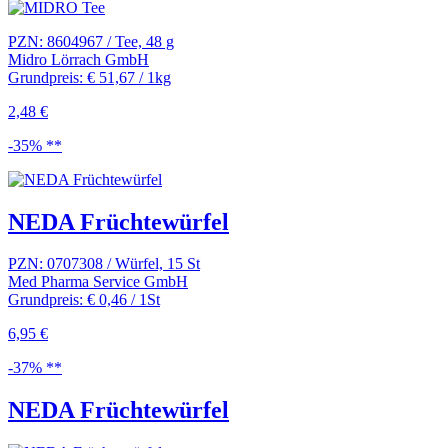
PZN: 8604967 / Tee, 48 g
Midro Lörrach GmbH
Grundpreis: € 51,67 / 1kg
2,48 €
-35% **
NEDA Früchtewürfel
PZN: 0707308 / Würfel, 15 St
Med Pharma Service GmbH
Grundpreis: € 0,46 / 1St
6,95 €
-37% **
NEDA Früchtewürfel