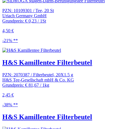
PZN: 10109301 / Tee, 20 St
Uriach Germany GmbH
Grundpreis: € 0,23 / 1St
4,50 €
-21% **
H&S Kamillentee Filterbeutel
PZN: 2070387 / Filterbeutel, 20X1.5 g
H&S Tee-Gesellschaft mbH & Co. KG
Grundpreis: € 81,67 / 1kg
2,45 €
-38% **
H&S Kamillentee Filterbeutel