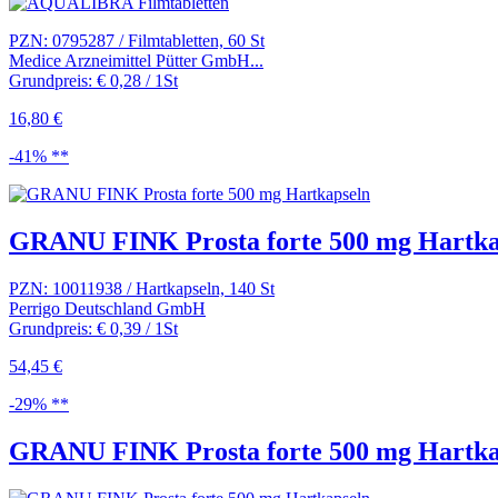
PZN: 0795287 / Filmtabletten, 60 St
Medice Arzneimittel Pütter GmbH...
Grundpreis: € 0,28 / 1St
16,80 €
-41% **
GRANU FINK Prosta forte 500 mg Hartka.
PZN: 10011938 / Hartkapseln, 140 St
Perrigo Deutschland GmbH
Grundpreis: € 0,39 / 1St
54,45 €
-29% **
GRANU FINK Prosta forte 500 mg Hartka