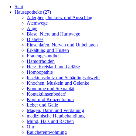
Start
Hausapotheke
(27)
Allergien, Juckreiz und Ausschlag
Atemwege
Auge
Blase, Niere und Harnwege
Diabetes
Einschlafen, Nerven und Unbehagen
Erkältung und Husten
Frauengesundheit
Hämorrhoiden
Herz, Kreislauf und Gefäße
Homöopathie
Insektenschutz und Schädlingsabwehr
Knochen, Muskeln und Gelenke
Kondome und Sexualität
Kontaktlinsenbedarf
Kopf und Konzentration
Leber und Galle
Magen, Darm und Verdauung
medizinische Hautbehandlung
Mund, Hals und Rachen
Ohr
Raucherentwöhnung