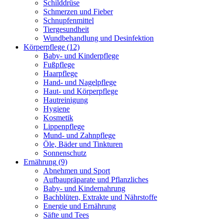
Schilddrüse
Schmerzen und Fieber
Schnupfenmittel
Tiergesundheit
Wundbehandlung und Desinfektion
Körperpflege
(12)
Baby- und Kinderpflege
Fußpflege
Haarpflege
Hand- und Nagelpflege
Haut- und Körperpflege
Hautreinigung
Hygiene
Kosmetik
Lippenpflege
Mund- und Zahnpflege
Öle, Bäder und Tinkturen
Sonnenschutz
Ernährung
(9)
Abnehmen und Sport
Aufbaupräparate und Pflanzliches
Baby- und Kindernahrung
Bachblüten, Extrakte und Nährstoffe
Energie und Ernährung
Säfte und Tees