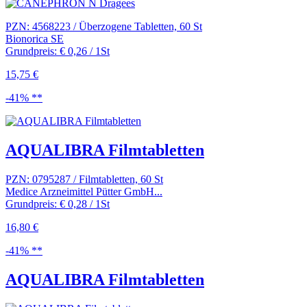
PZN: 4568223 / Überzogene Tabletten, 60 St
Bionorica SE
Grundpreis: € 0,26 / 1St
15,75 €
-41% **
AQUALIBRA Filmtabletten
PZN: 0795287 / Filmtabletten, 60 St
Medice Arzneimittel Pütter GmbH...
Grundpreis: € 0,28 / 1St
16,80 €
-41% **
AQUALIBRA Filmtabletten