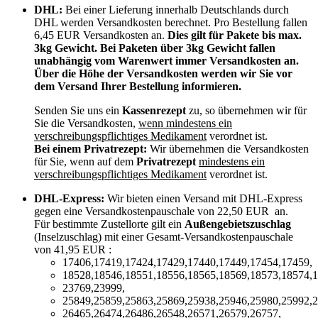
DHL:
Bei einer Lieferung innerhalb Deutschlands durch
DHL werden Versandkosten berechnet. Pro Bestellung fallen
6,45 EUR Versandkosten an.
Dies gilt für Pakete bis max.
3kg Gewicht. Bei Paketen über 3kg Gewicht fallen
unabhängig vom Warenwert immer Versandkosten an.
Über die Höhe der Versandkosten werden wir Sie vor
dem Versand Ihrer Bestellung informieren.
Senden Sie uns ein
Kassenrezept
zu, so übernehmen wir für
Sie die Versandkosten,
wenn mindestens ein
verschreibungspflichtiges Medikament
verordnet ist.
Bei einem Privatrezept:
Wir übernehmen die Versandkosten
für Sie, wenn auf dem
Privatrezept
mindestens ein
verschreibungspflichtiges Medikament
verordnet ist.
DHL-Express:
Wir bieten einen Versand mit DHL-Express
gegen eine Versandkostenpauschale von 22,50 EUR an.
Für bestimmte Zustellorte gilt ein
Außengebietszuschlag
(Inselzuschlag) mit einer Gesamt-Versandkostenpauschale
von 41,95 EUR :
17406,17419,17424,17429,17440,17449,17454,17459,
18528,18546,18551,18556,18565,18569,18573,18574,1
23769,23999,
25849,25859,25863,25869,25938,25946,25980,25992,2
26465,26474,26486,26548,26571,26579,26757,