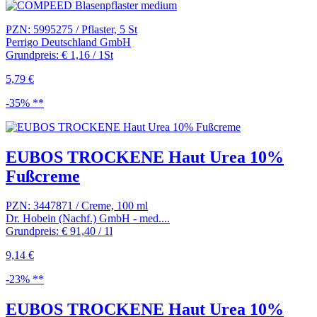
PZN: 5995275 / Pflaster, 5 St
Perrigo Deutschland GmbH
Grundpreis: € 1,16 / 1St
5,79 €
-35% **
EUBOS TROCKENE Haut Urea 10%
Fußcreme
PZN: 3447871 / Creme, 100 ml
Dr. Hobein (Nachf.) GmbH - med....
Grundpreis: € 91,40 / 1l
9,14 €
-23% **
EUBOS TROCKENE Haut Urea 10%