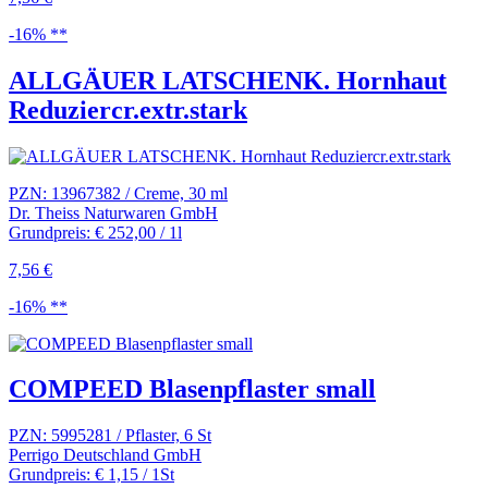
-16% **
ALLGÄUER LATSCHENK. Hornhaut
Reduziercr.extr.stark
PZN: 13967382 / Creme, 30 ml
Dr. Theiss Naturwaren GmbH
Grundpreis: € 252,00 / 1l
7,56 €
-16% **
COMPEED Blasenpflaster small
PZN: 5995281 / Pflaster, 6 St
Perrigo Deutschland GmbH
Grundpreis: € 1,15 / 1St