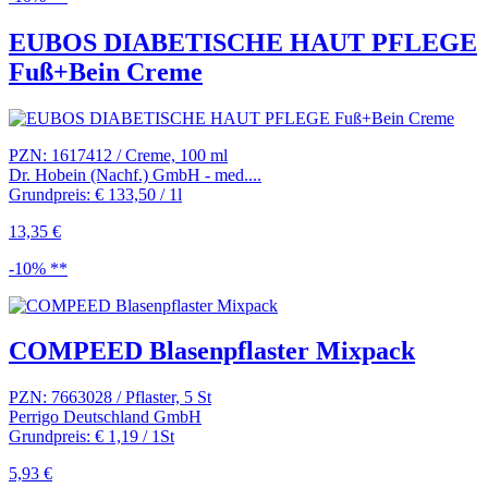
EUBOS DIABETISCHE HAUT PFLEGE
Fuß+Bein Creme
PZN: 1617412 / Creme, 100 ml
Dr. Hobein (Nachf.) GmbH - med....
Grundpreis: € 133,50 / 1l
13,35 €
-10% **
COMPEED Blasenpflaster Mixpack
PZN: 7663028 / Pflaster, 5 St
Perrigo Deutschland GmbH
Grundpreis: € 1,19 / 1St
5,93 €