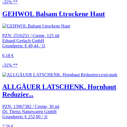
-31% **
GEHWOL Balsam f.trockene Haut
PZN: 2516251 / Creme, 125 ml
Eduard Gerlach GmbH
Grundpreis: € 49,44 / 1l
6,18 €
-31% **
ALLGÄUER LATSCHENK. Hornhaut
Reduzier...
PZN: 13967382 / Creme, 30 ml
Dr. Theiss Naturwaren GmbH
Grundpreis: € 252,00 / 1l
7,56 €