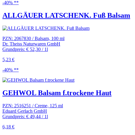
-40% **
ALLGÄUER LATSCHENK. Fuß Balsam
PZN: 2067830 / Balsam, 100 ml
Dr. Theiss Naturwaren GmbH
Grundpreis: € 52,30 / 1l
5,23 €
-40% **
GEHWOL Balsam f.trockene Haut
PZN: 2516251 / Creme, 125 ml
Eduard Gerlach GmbH
Grundpreis: € 49,44 / 1l
6,18 €