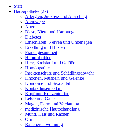
Start
Hausapotheke
(27)
Allergien, Juckreiz und Ausschlag
Atemwege
Auge
Blase, Niere und Harnwege
Diabetes
Einschlafen, Nerven und Unbehagen
Erkältung und Husten
Frauengesundheit
Hämorrhoiden
Herz, Kreislauf und Gefäße
Homöopathie
Insektenschutz und Schädlingsabwehr
Knochen, Muskeln und Gelenke
Kondome und Sexualität
Kontaktlinsenbedarf
Kopf und Konzentration
Leber und Galle
Magen, Darm und Verdauung
medizinische Hautbehandlung
Mund, Hals und Rachen
Ohr
Raucherentwöhnung