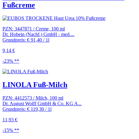
Fußcreme
PZN: 3447871 / Creme, 100 ml
Dr. Hobein (Nachf.) GmbH - med....
Grundpreis: € 91,40 / 1l
9,14 €
-23% **
LINOLA Fuß-Milch
PZN: 4412573 / Milch, 100 ml
Dr. August Wolff GmbH & Co. KG A...
Grundpreis: € 119,30 / 1l
11,93 €
-15% **