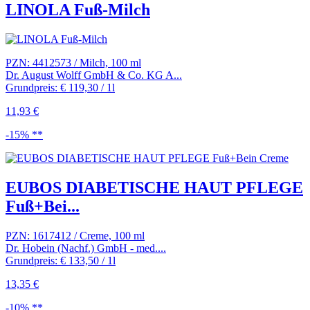
LINOLA Fuß-Milch
PZN: 4412573 / Milch, 100 ml
Dr. August Wolff GmbH & Co. KG A...
Grundpreis: € 119,30 / 1l
11,93 €
-15% **
EUBOS DIABETISCHE HAUT PFLEGE
Fuß+Bei...
PZN: 1617412 / Creme, 100 ml
Dr. Hobein (Nachf.) GmbH - med....
Grundpreis: € 133,50 / 1l
13,35 €
-10% **