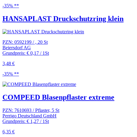
-35% **
HANSAPLAST Druckschutzring klein
PZN: 0592199 / , 20 St
Beiersdorf AG
Grundpreis: € 0,17 / 1St
3,48 €
-35% **
COMPEED Blasenpflaster extreme
PZN: 7610693 / Pflaster, 5 St
Perrigo Deutschland GmbH
Grundpreis: € 1,27 / 1St
6,35 €