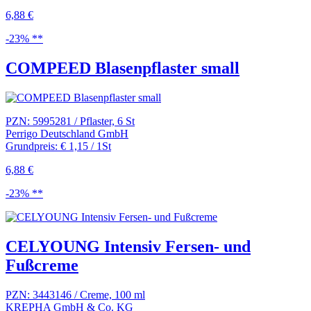
6,88 €
-23% **
COMPEED Blasenpflaster small
PZN: 5995281 / Pflaster, 6 St
Perrigo Deutschland GmbH
Grundpreis: € 1,15 / 1St
6,88 €
-23% **
CELYOUNG Intensiv Fersen- und
Fußcreme
PZN: 3443146 / Creme, 100 ml
KREPHA GmbH & Co. KG