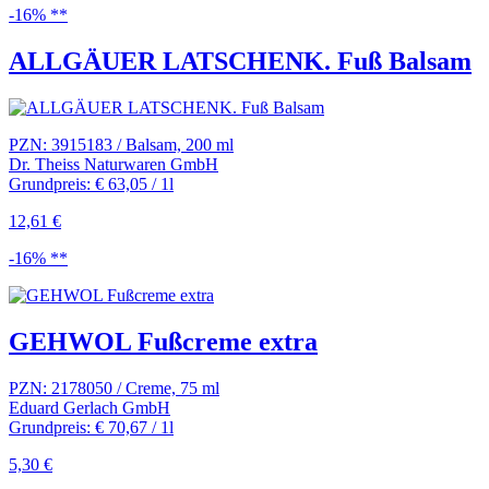
-16% **
ALLGÄUER LATSCHENK. Fuß Balsam
PZN: 3915183 / Balsam, 200 ml
Dr. Theiss Naturwaren GmbH
Grundpreis: € 63,05 / 1l
12,61 €
-16% **
GEHWOL Fußcreme extra
PZN: 2178050 / Creme, 75 ml
Eduard Gerlach GmbH
Grundpreis: € 70,67 / 1l
5,30 €