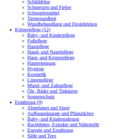
Schilddrüse
Schmerzen und Fieber
Schnupfenmittel
Tiergesundheit
Wundbehandlung und Desinfektion
Körperpflege
(12)
Baby- und Kinderpflege
Fußpflege
Haarpflege
Hand- und Nagelpflege
Haut- und Körperpflege
Hautreinigung
Hygiene
Kosmetik
Lippenpflege
Mund- und Zahnpflege
Öle, Bäder und Tinkturen
Sonnenschutz
Ernährung
(9)
Abnehmen und Sport
Aufbaupräparate und Pflanzliches
Baby- und Kindernahrung
Bachblüten, Extrakte und Nährstoffe
Energie und Ernährung
Säfte und Tees