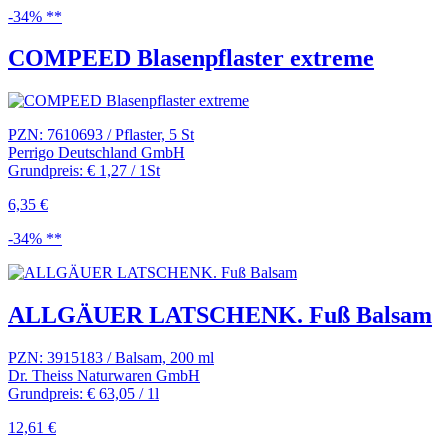
-34% **
COMPEED Blasenpflaster extreme
PZN: 7610693 / Pflaster, 5 St
Perrigo Deutschland GmbH
Grundpreis: € 1,27 / 1St
6,35 €
-34% **
ALLGÄUER LATSCHENK. Fuß Balsam
PZN: 3915183 / Balsam, 200 ml
Dr. Theiss Naturwaren GmbH
Grundpreis: € 63,05 / 1l
12,61 €