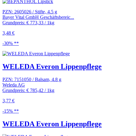
PZN: 2605026 / Stifte, 4.5 g
Bayer Vital GmbH Geschäftsbereic...
Grundpreis: € 773,33 / 1kg
3,48 €
-30% **
WELEDA Everon Lippenpflege
PZN: 7151050 / Balsam, 4.8 g
Weleda AG
Grundpreis: € 785,42 / 1kg
3,77 €
-15% **
WELEDA Everon Lippenpflege