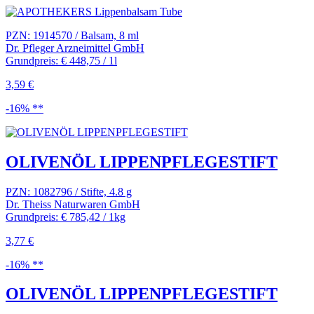
PZN: 1914570 / Balsam, 8 ml
Dr. Pfleger Arzneimittel GmbH
Grundpreis: € 448,75 / 1l
3,59 €
-16% **
OLIVENÖL LIPPENPFLEGESTIFT
PZN: 1082796 / Stifte, 4.8 g
Dr. Theiss Naturwaren GmbH
Grundpreis: € 785,42 / 1kg
3,77 €
-16% **
OLIVENÖL LIPPENPFLEGESTIFT