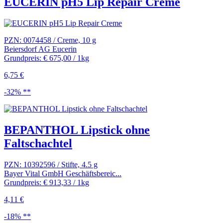
EUCERIN pH5 Lip Repair Creme
PZN: 0074458 / Creme, 10 g
Beiersdorf AG Eucerin
Grundpreis: € 675,00 / 1kg
6,75 €
-32% **
BEPANTHOL Lipstick ohne
Faltschachtel
PZN: 10392596 / Stifte, 4.5 g
Bayer Vital GmbH Geschäftsbereic...
Grundpreis: € 913,33 / 1kg
4,11 €
-18% **