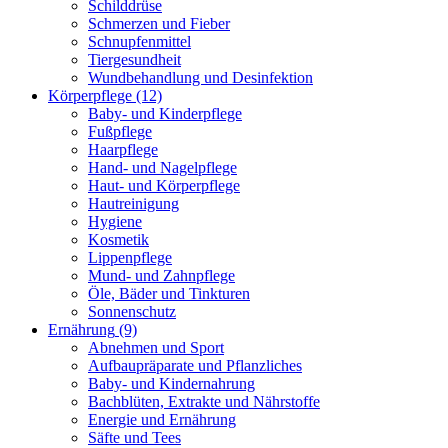
Schilddrüse
Schmerzen und Fieber
Schnupfenmittel
Tiergesundheit
Wundbehandlung und Desinfektion
Körperpflege
(12)
Baby- und Kinderpflege
Fußpflege
Haarpflege
Hand- und Nagelpflege
Haut- und Körperpflege
Hautreinigung
Hygiene
Kosmetik
Lippenpflege
Mund- und Zahnpflege
Öle, Bäder und Tinkturen
Sonnenschutz
Ernährung
(9)
Abnehmen und Sport
Aufbaupräparate und Pflanzliches
Baby- und Kindernahrung
Bachblüten, Extrakte und Nährstoffe
Energie und Ernährung
Säfte und Tees