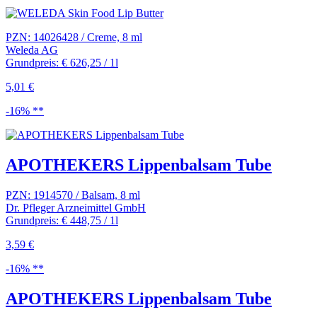
PZN: 14026428 / Creme, 8 ml
Weleda AG
Grundpreis: € 626,25 / 1l
5,01 €
-16% **
APOTHEKERS Lippenbalsam Tube
PZN: 1914570 / Balsam, 8 ml
Dr. Pfleger Arzneimittel GmbH
Grundpreis: € 448,75 / 1l
3,59 €
-16% **
APOTHEKERS Lippenbalsam Tube