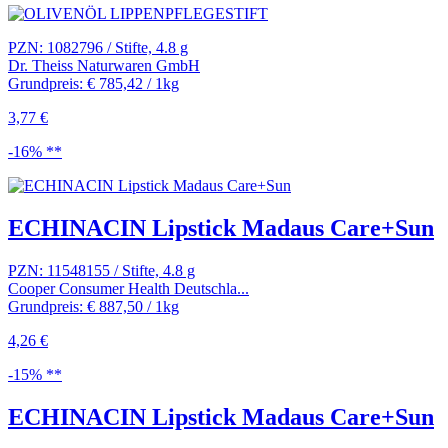
PZN: 1082796 / Stifte, 4.8 g
Dr. Theiss Naturwaren GmbH
Grundpreis: € 785,42 / 1kg
3,77 €
-16% **
ECHINACIN Lipstick Madaus Care+Sun
PZN: 11548155 / Stifte, 4.8 g
Cooper Consumer Health Deutschla...
Grundpreis: € 887,50 / 1kg
4,26 €
-15% **
ECHINACIN Lipstick Madaus Care+Sun