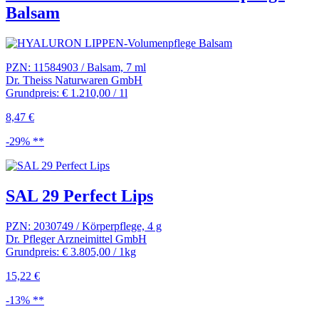
Balsam
PZN: 11584903 / Balsam, 7 ml
Dr. Theiss Naturwaren GmbH
Grundpreis: € 1.210,00 / 1l
8,47 €
-29% **
SAL 29 Perfect Lips
PZN: 2030749 / Körperpflege, 4 g
Dr. Pfleger Arzneimittel GmbH
Grundpreis: € 3.805,00 / 1kg
15,22 €
-13% **