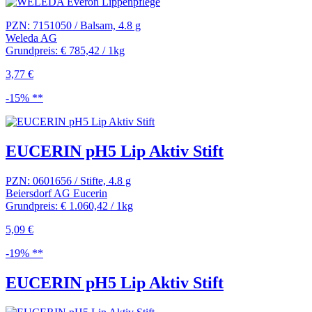
PZN: 7151050 / Balsam, 4.8 g
Weleda AG
Grundpreis: € 785,42 / 1kg
3,77 €
-15% **
EUCERIN pH5 Lip Aktiv Stift
PZN: 0601656 / Stifte, 4.8 g
Beiersdorf AG Eucerin
Grundpreis: € 1.060,42 / 1kg
5,09 €
-19% **
EUCERIN pH5 Lip Aktiv Stift