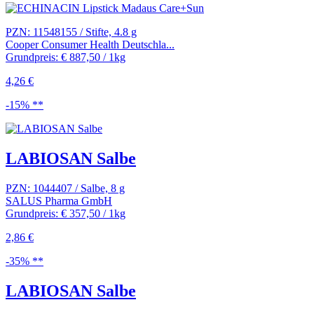
PZN: 11548155 / Stifte, 4.8 g
Cooper Consumer Health Deutschla...
Grundpreis: € 887,50 / 1kg
4,26 €
-15% **
LABIOSAN Salbe
PZN: 1044407 / Salbe, 8 g
SALUS Pharma GmbH
Grundpreis: € 357,50 / 1kg
2,86 €
-35% **
LABIOSAN Salbe