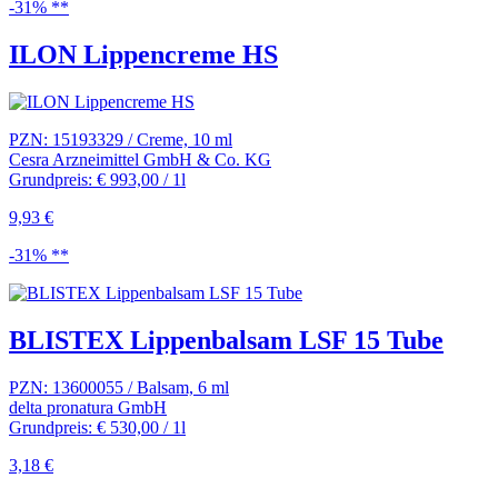
-31% **
ILON Lippencreme HS
PZN: 15193329 / Creme, 10 ml
Cesra Arzneimittel GmbH & Co. KG
Grundpreis: € 993,00 / 1l
9,93 €
-31% **
BLISTEX Lippenbalsam LSF 15 Tube
PZN: 13600055 / Balsam, 6 ml
delta pronatura GmbH
Grundpreis: € 530,00 / 1l
3,18 €