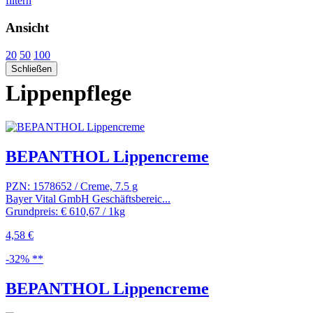
filtern
Ansicht
20
50
100
Schließen
Lippenpflege
BEPANTHOL Lippencreme
PZN: 1578652 / Creme, 7.5 g
Bayer Vital GmbH Geschäftsbereic...
Grundpreis: € 610,67 / 1kg
4,58 €
-32% **
BEPANTHOL Lippencreme