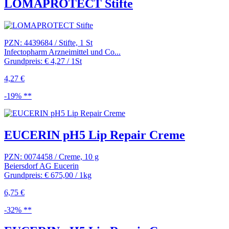
LOMAPROTECT Stifte
PZN: 4439684 / Stifte, 1 St
Infectopharm Arzneimittel und Co...
Grundpreis: € 4,27 / 1St
4,27 €
-19% **
EUCERIN pH5 Lip Repair Creme
PZN: 0074458 / Creme, 10 g
Beiersdorf AG Eucerin
Grundpreis: € 675,00 / 1kg
6,75 €
-32% **