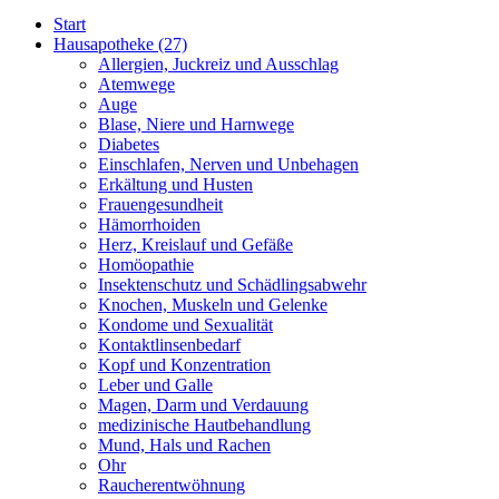
Start
Hausapotheke
(27)
Allergien, Juckreiz und Ausschlag
Atemwege
Auge
Blase, Niere und Harnwege
Diabetes
Einschlafen, Nerven und Unbehagen
Erkältung und Husten
Frauengesundheit
Hämorrhoiden
Herz, Kreislauf und Gefäße
Homöopathie
Insektenschutz und Schädlingsabwehr
Knochen, Muskeln und Gelenke
Kondome und Sexualität
Kontaktlinsenbedarf
Kopf und Konzentration
Leber und Galle
Magen, Darm und Verdauung
medizinische Hautbehandlung
Mund, Hals und Rachen
Ohr
Raucherentwöhnung