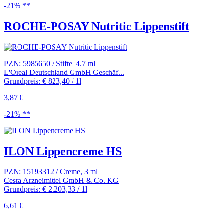
-21% **
ROCHE-POSAY Nutritic Lippenstift
PZN: 5985650 / Stifte, 4.7 ml
L'Oreal Deutschland GmbH Geschäf...
Grundpreis: € 823,40 / 1l
3,87 €
-21% **
ILON Lippencreme HS
PZN: 15193312 / Creme, 3 ml
Cesra Arzneimittel GmbH & Co. KG
Grundpreis: € 2.203,33 / 1l
6,61 €