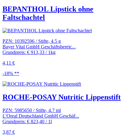
BEPANTHOL Lipstick ohne
Faltschachtel
PZN: 10392596 / Stifte, 4.5 g
Bayer Vital GmbH Geschäftsbereic...
Grundpreis: € 913,33 / 1kg
4,11 €
-18% **
ROCHE-POSAY Nutritic Lippenstift
PZN: 5985650 / Stifte, 4.7 ml
L'Oreal Deutschland GmbH Geschäf...
Grundpreis: € 823,40 / 1l
3,87 €