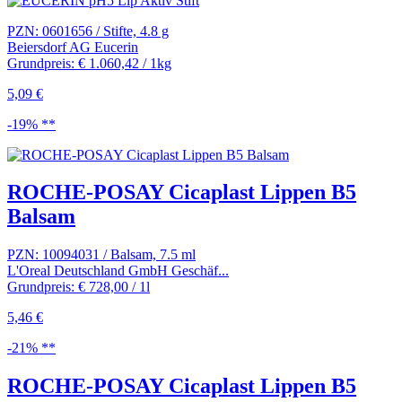
PZN: 0601656 / Stifte, 4.8 g
Beiersdorf AG Eucerin
Grundpreis: € 1.060,42 / 1kg
5,09 €
-19% **
ROCHE-POSAY Cicaplast Lippen B5
Balsam
PZN: 10094031 / Balsam, 7.5 ml
L'Oreal Deutschland GmbH Geschäf...
Grundpreis: € 728,00 / 1l
5,46 €
-21% **
ROCHE-POSAY Cicaplast Lippen B5