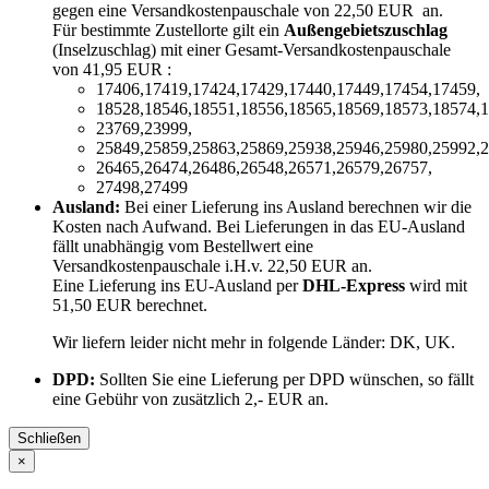
gegen eine Versandkostenpauschale von 22,50 EUR an.
Für bestimmte Zustellorte gilt ein
Außengebietszuschlag
(Inselzuschlag) mit einer Gesamt-Versandkostenpauschale
von 41,95 EUR :
17406,17419,17424,17429,17440,17449,17454,17459,
18528,18546,18551,18556,18565,18569,18573,18574,1
23769,23999,
25849,25859,25863,25869,25938,25946,25980,25992,2
26465,26474,26486,26548,26571,26579,26757,
27498,27499
Ausland:
Bei einer Lieferung ins Ausland berechnen wir die
Kosten nach Aufwand. Bei Lieferungen in das EU-Ausland
fällt unabhängig vom Bestellwert eine
Versandkostenpauschale i.H.v. 22,50 EUR an.
Eine Lieferung ins EU-Ausland per
DHL-Express
wird mit
51,50 EUR berechnet.
Wir liefern leider nicht mehr in folgende Länder:
DK, UK
.
DPD:
Sollten Sie eine Lieferung per DPD wünschen, so fällt
eine Gebühr von zusätzlich 2,- EUR an.
Schließen
×