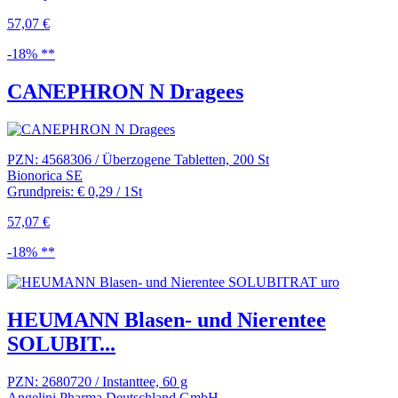
57,07 €
-18% **
CANEPHRON N Dragees
PZN: 4568306 / Überzogene Tabletten, 200 St
Bionorica SE
Grundpreis: € 0,29 / 1St
57,07 €
-18% **
HEUMANN Blasen- und Nierentee
SOLUBIT...
PZN: 2680720 / Instanttee, 60 g
Angelini Pharma Deutschland GmbH