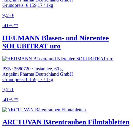
Grundpreis: € 159,17 / 1kg
9,55 €
-41% **
HEUMANN Blasen- und Nierentee
SOLUBITRAT uro
PZN: 2680720 / Instanttee, 60 g
Angelini Pharma Deutschland GmbH
Grundpreis: € 159,17 / 1kg
9,55 €
-41% **
ARCTUVAN Bärentrauben Filmtabletten