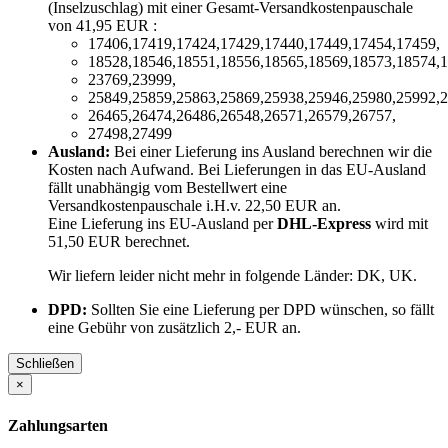
(Inselzuschlag) mit einer Gesamt-Versandkostenpauschale
von 41,95 EUR :
17406,17419,17424,17429,17440,17449,17454,17459,
18528,18546,18551,18556,18565,18569,18573,18574,1
23769,23999,
25849,25859,25863,25869,25938,25946,25980,25992,2
26465,26474,26486,26548,26571,26579,26757,
27498,27499
Ausland:
Bei einer Lieferung ins Ausland berechnen wir die
Kosten nach Aufwand. Bei Lieferungen in das EU-Ausland
fällt unabhängig vom Bestellwert eine
Versandkostenpauschale i.H.v. 22,50 EUR an.
Eine Lieferung ins EU-Ausland per
DHL-Express
wird mit
51,50 EUR berechnet.
Wir liefern leider nicht mehr in folgende Länder:
DK, UK
.
DPD:
Sollten Sie eine Lieferung per DPD wünschen, so fällt
eine Gebühr von zusätzlich 2,- EUR an.
Schließen
×
Zahlungsarten