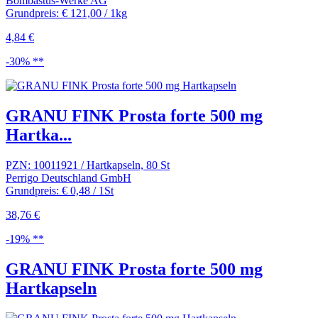
Bombastus-Werke AG
Grundpreis: € 121,00 / 1kg
4,84 €
-30% **
GRANU FINK Prosta forte 500 mg
Hartka...
PZN: 10011921 / Hartkapseln, 80 St
Perrigo Deutschland GmbH
Grundpreis: € 0,48 / 1St
38,76 €
-19% **
GRANU FINK Prosta forte 500 mg
Hartkapseln