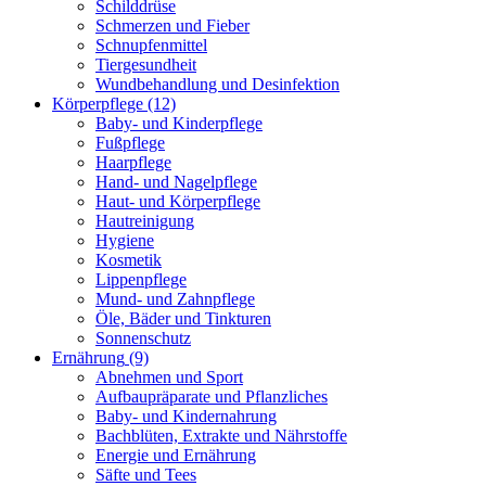
Schilddrüse
Schmerzen und Fieber
Schnupfenmittel
Tiergesundheit
Wundbehandlung und Desinfektion
Körperpflege
(12)
Baby- und Kinderpflege
Fußpflege
Haarpflege
Hand- und Nagelpflege
Haut- und Körperpflege
Hautreinigung
Hygiene
Kosmetik
Lippenpflege
Mund- und Zahnpflege
Öle, Bäder und Tinkturen
Sonnenschutz
Ernährung
(9)
Abnehmen und Sport
Aufbaupräparate und Pflanzliches
Baby- und Kindernahrung
Bachblüten, Extrakte und Nährstoffe
Energie und Ernährung
Säfte und Tees