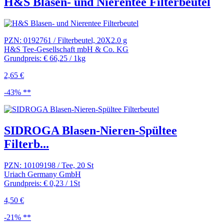
H&S Blasen- und Nierentee Filterbeutel
PZN: 0192761 / Filterbeutel, 20X2.0 g
H&S Tee-Gesellschaft mbH & Co. KG
Grundpreis: € 66,25 / 1kg
2,65 €
-43% **
SIDROGA Blasen-Nieren-Spültee
Filterb...
PZN: 10109198 / Tee, 20 St
Uriach Germany GmbH
Grundpreis: € 0,23 / 1St
4,50 €
-21% **