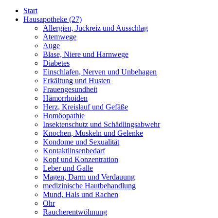
Start
Hausapotheke
(27)
Allergien, Juckreiz und Ausschlag
Atemwege
Auge
Blase, Niere und Harnwege
Diabetes
Einschlafen, Nerven und Unbehagen
Erkältung und Husten
Frauengesundheit
Hämorrhoiden
Herz, Kreislauf und Gefäße
Homöopathie
Insektenschutz und Schädlingsabwehr
Knochen, Muskeln und Gelenke
Kondome und Sexualität
Kontaktlinsenbedarf
Kopf und Konzentration
Leber und Galle
Magen, Darm und Verdauung
medizinische Hautbehandlung
Mund, Hals und Rachen
Ohr
Raucherentwöhnung