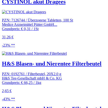
CYSTINOL akut Dragees
PZN: 7126744 / Überzogene Tabletten, 100 St
Medice Arzneimittel Pütter GmbH...
Grundpreis: € 0,31 / 1St
31,26 €
-23% **
H&S Blasen- und Nierentee Filterbeutel
PZN: 0192761 / Filterbeutel, 20X2.0 g
H&S Tee-Gesellschaft mbH & Co. KG
Grundpreis: € 66,25 / 1kg
2,65 €
-43% **