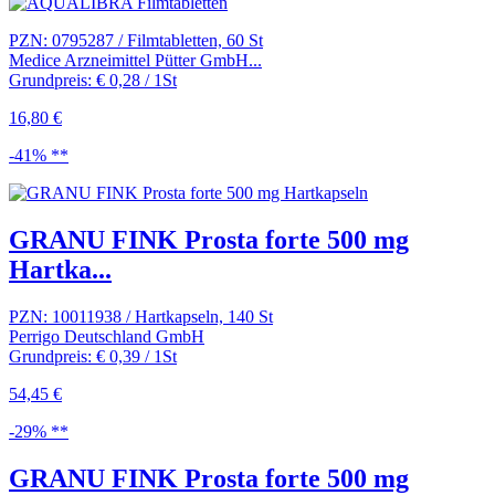
PZN: 0795287 / Filmtabletten, 60 St
Medice Arzneimittel Pütter GmbH...
Grundpreis: € 0,28 / 1St
16,80 €
-41% **
GRANU FINK Prosta forte 500 mg
Hartka...
PZN: 10011938 / Hartkapseln, 140 St
Perrigo Deutschland GmbH
Grundpreis: € 0,39 / 1St
54,45 €
-29% **
GRANU FINK Prosta forte 500 mg