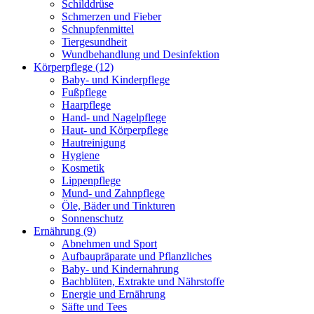
Schilddrüse
Schmerzen und Fieber
Schnupfenmittel
Tiergesundheit
Wundbehandlung und Desinfektion
Körperpflege
(12)
Baby- und Kinderpflege
Fußpflege
Haarpflege
Hand- und Nagelpflege
Haut- und Körperpflege
Hautreinigung
Hygiene
Kosmetik
Lippenpflege
Mund- und Zahnpflege
Öle, Bäder und Tinkturen
Sonnenschutz
Ernährung
(9)
Abnehmen und Sport
Aufbaupräparate und Pflanzliches
Baby- und Kindernahrung
Bachblüten, Extrakte und Nährstoffe
Energie und Ernährung
Säfte und Tees