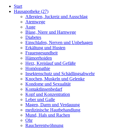
Start
Hausapotheke
(27)
Allergien, Juckreiz und Ausschlag
Atemwege
Auge
Blase, Niere und Harnwege
Diabetes
Einschlafen, Nerven und Unbehagen
Erkältung und Husten
Frauengesundheit
Hämorrhoiden
Herz, Kreislauf und Gefäße
Homöopathie
Insektenschutz und Schädlingsabwehr
Knochen, Muskeln und Gelenke
Kondome und Sexualität
Kontaktlinsenbedarf
Kopf und Konzentration
Leber und Galle
Magen, Darm und Verdauung
medizinische Hautbehandlung
Mund, Hals und Rachen
Ohr
Raucherentwöhnung