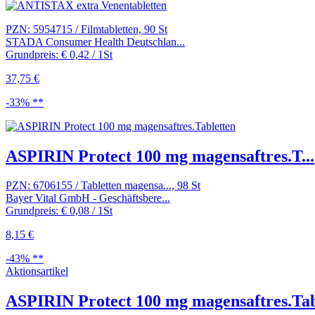
PZN: 5954715 / Filmtabletten, 90 St
STADA Consumer Health Deutschlan...
Grundpreis: € 0,42 / 1St
37,75 €
-33% **
ASPIRIN Protect 100 mg magensaftres.T...
PZN: 6706155 / Tabletten magensa..., 98 St
Bayer Vital GmbH - Geschäftsbere...
Grundpreis: € 0,08 / 1St
8,15 €
-43% **
Aktionsartikel
ASPIRIN Protect 100 mg magensaftres.Tab