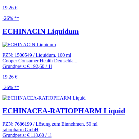
19,26 €
-26% **
ECHINACIN Liquidum
PZN: 1500549 / Liquidum, 100 ml
Cooper Consumer Health Deutschla...
Grundpreis: € 192,60 / 1l
19,26 €
-26% **
ECHINACEA-RATIOPHARM Liquid
PZN: 7686199 / Lösung zum Einnehmen, 50 ml
ratiopharm GmbH
Grundpreis: € 118,60 / 1l