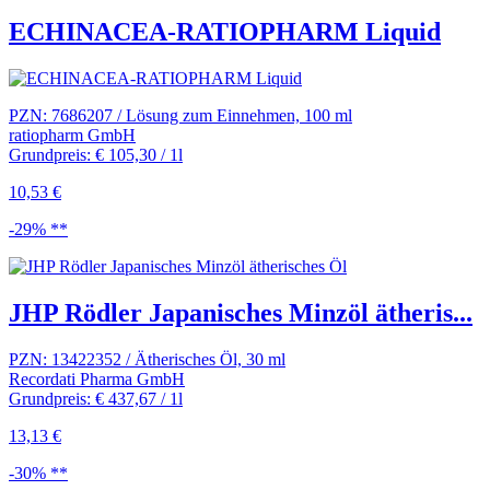
ECHINACEA-RATIOPHARM Liquid
PZN: 7686207 / Lösung zum Einnehmen, 100 ml
ratiopharm GmbH
Grundpreis: € 105,30 / 1l
10,53 €
-29% **
JHP Rödler Japanisches Minzöl ätheris...
PZN: 13422352 / Ätherisches Öl, 30 ml
Recordati Pharma GmbH
Grundpreis: € 437,67 / 1l
13,13 €
-30% **