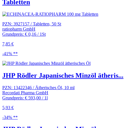
Tabletten
PZN: 3927157 / Tabletten, 50 St
ratiopharm GmbH
Grundpreis: € 0,16 / 1St
7,85 €
-41% **
JHP Rödler Japanisches Minzöl ätheris...
PZN: 13422346 / Ätherisches Öl, 10 ml
Recordati Pharma GmbH
Grundpreis: € 593,00 / 1l
5,93 €
-34% **