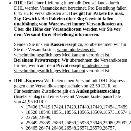
DHL:
Bei einer Lieferung innerhalb Deutschlands durch
DHL werden Versandkosten berechnet. Pro Bestellung fallen
6,45 EUR Versandkosten an.
Dies gilt für Pakete bis max.
3kg Gewicht. Bei Paketen über 3kg Gewicht fallen
unabhängig vom Warenwert immer Versandkosten an.
Über die Höhe der Versandkosten werden wir Sie vor
dem Versand Ihrer Bestellung informieren.
Senden Sie uns ein
Kassenrezept
zu, so übernehmen wir für
Sie die Versandkosten,
wenn mindestens ein
verschreibungspflichtiges Medikament
verordnet ist.
Bei einem Privatrezept:
Wir übernehmen die Versandkosten
für Sie, wenn auf dem
Privatrezept
mindestens ein
verschreibungspflichtiges Medikament
verordnet ist.
DHL-Express:
Wir bieten einen Versand mit DHL-Express
gegen eine Versandkostenpauschale von 22,50 EUR an.
Für bestimmte Zustellorte gilt ein
Außengebietszuschlag
(Inselzuschlag) mit einer Gesamt-Versandkostenpauschale
von 41,95 EUR :
17406,17419,17424,17429,17440,17449,17454,17459,
18528,18546,18551,18556,18565,18569,18573,18574,1
23769,23999,
25849,25859,25863,25869,25938,25946,25980,25992,2
26465,26474,26486,26548,26571,26579,26757,