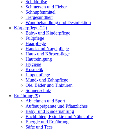
Schilddrüse
Schmerzen und Fieber
Schnupfenmittel
Tiergesundheit
Wundbehandlung und Desinfektion
Körperpflege
(12)
Baby- und Kinderpflege
Fußpflege
Haarpflege
Hand- und Nagelpflege
Haut- und Körperpflege
Hautreinigung
Hygiene
Kosmetik
Lippenpflege
Mund- und Zahnpflege
Öle, Bäder und Tinkturen
Sonnenschutz
Ernährung
(9)
Abnehmen und Sport
Aufbaupräparate und Pflanzliches
Baby- und Kindernahrung
Bachblüten, Extrakte und Nährstoffe
Energie und Ernährung
Säfte und Tees