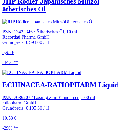
JHP Rödler Japanisches Minzöl
ätherisches Öl
PZN: 13422346 / Ätherisches Öl, 10 ml
Recordati Pharma GmbH
Grundpreis: € 593,00 / 1l
5,93 €
-34% **
ECHINACEA-RATIOPHARM Liquid
PZN: 7686207 / Lösung zum Einnehmen, 100 ml
ratiopharm GmbH
Grundpreis: € 105,30 / 1l
10,53 €
-29% **