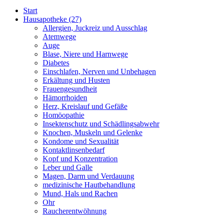
Start
Hausapotheke
(27)
Allergien, Juckreiz und Ausschlag
Atemwege
Auge
Blase, Niere und Harnwege
Diabetes
Einschlafen, Nerven und Unbehagen
Erkältung und Husten
Frauengesundheit
Hämorrhoiden
Herz, Kreislauf und Gefäße
Homöopathie
Insektenschutz und Schädlingsabwehr
Knochen, Muskeln und Gelenke
Kondome und Sexualität
Kontaktlinsenbedarf
Kopf und Konzentration
Leber und Galle
Magen, Darm und Verdauung
medizinische Hautbehandlung
Mund, Hals und Rachen
Ohr
Raucherentwöhnung