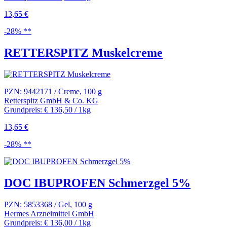
13,65 €
-28% **
RETTERSPITZ Muskelcreme
PZN: 9442171 / Creme, 100 g
Retterspitz GmbH & Co. KG
Grundpreis: € 136,50 / 1kg
13,65 €
-28% **
DOC IBUPROFEN Schmerzgel 5%
PZN: 5853368 / Gel, 100 g
Hermes Arzneimittel GmbH
Grundpreis: € 136,00 / 1kg