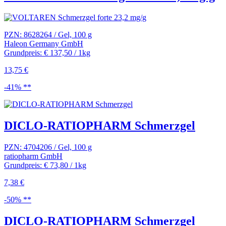
PZN: 8628264 / Gel, 100 g
Haleon Germany GmbH
Grundpreis: € 137,50 / 1kg
13,75 €
-41% **
DICLO-RATIOPHARM Schmerzgel
PZN: 4704206 / Gel, 100 g
ratiopharm GmbH
Grundpreis: € 73,80 / 1kg
7,38 €
-50% **
DICLO-RATIOPHARM Schmerzgel