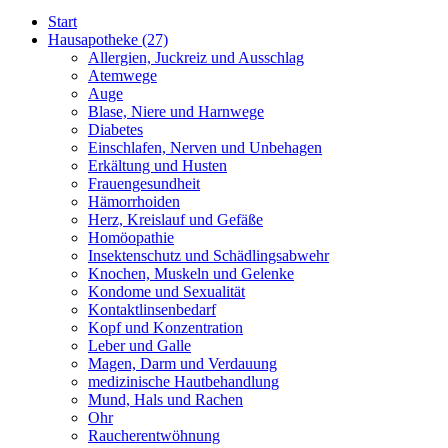
Start
Hausapotheke
(27)
Allergien, Juckreiz und Ausschlag
Atemwege
Auge
Blase, Niere und Harnwege
Diabetes
Einschlafen, Nerven und Unbehagen
Erkältung und Husten
Frauengesundheit
Hämorrhoiden
Herz, Kreislauf und Gefäße
Homöopathie
Insektenschutz und Schädlingsabwehr
Knochen, Muskeln und Gelenke
Kondome und Sexualität
Kontaktlinsenbedarf
Kopf und Konzentration
Leber und Galle
Magen, Darm und Verdauung
medizinische Hautbehandlung
Mund, Hals und Rachen
Ohr
Raucherentwöhnung