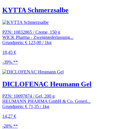
KYTTA Schmerzsalbe
PZN: 10832865 / Creme, 150 g
WICK Pharma - Zweigniederlassung...
Grundpreis: € 123,00 / 1kg
18,45 €
-39% **
DICLOFENAC Heumann Gel
PZN: 10097874 / Gel, 200 g
HEUMANN PHARMA GmbH & Co. Generi...
Grundpreis: € 71,35 / 1kg
14,27 €
-28% **