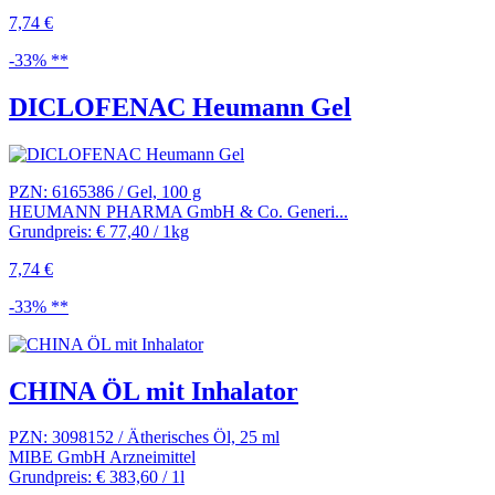
7,74 €
-33% **
DICLOFENAC Heumann Gel
PZN: 6165386 / Gel, 100 g
HEUMANN PHARMA GmbH & Co. Generi...
Grundpreis: € 77,40 / 1kg
7,74 €
-33% **
CHINA ÖL mit Inhalator
PZN: 3098152 / Ätherisches Öl, 25 ml
MIBE GmbH Arzneimittel
Grundpreis: € 383,60 / 1l