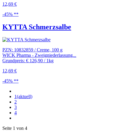
12,69 €
-45% **
KYTTA Schmerzsalbe
PZN: 10832859 / Creme, 100 g
WICK Pharma - Zweigniederlassung...
Grundpreis: € 126,90 / 1kg
12,69 €
-45% **
1
(aktuell)
2
3
4
Seite 1 von 4