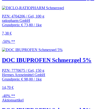
PZN: 4704206 / Gel, 100 g
ratiopharm GmbH
Grundpreis: € 73,80 / 1kg
7,38 €
-50% **
DOC IBUPROFEN Schmerzgel 5%
PZN: 7770675 / Gel, 150 g
Hermes Arzneimittel GmbH
Grundpreis: € 98,00 / 1kg
14,70 €
-40% **
Aktionsartikel