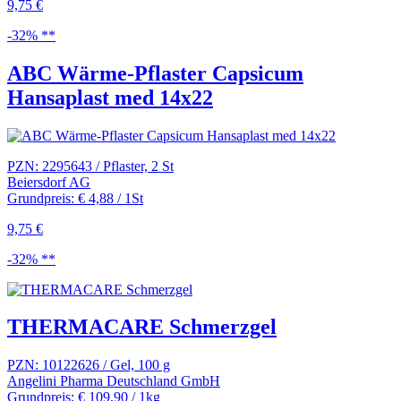
9,75 €
-32% **
ABC Wärme-Pflaster Capsicum
Hansaplast med 14x22
PZN: 2295643 / Pflaster, 2 St
Beiersdorf AG
Grundpreis: € 4,88 / 1St
9,75 €
-32% **
THERMACARE Schmerzgel
PZN: 10122626 / Gel, 100 g
Angelini Pharma Deutschland GmbH
Grundpreis: € 109,90 / 1kg