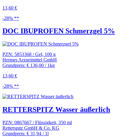
13,60 €
-28% **
DOC IBUPROFEN Schmerzgel 5%
PZN: 5853368 / Gel, 100 g
Hermes Arzneimittel GmbH
Grundpreis: € 136,00 / 1kg
13,60 €
-28% **
RETTERSPITZ Wasser äußerlich
PZN: 0867667 / Flüssigkeit, 350 ml
Retterspitz GmbH & Co. KG
Grundpreis: € 31,94 / 1l