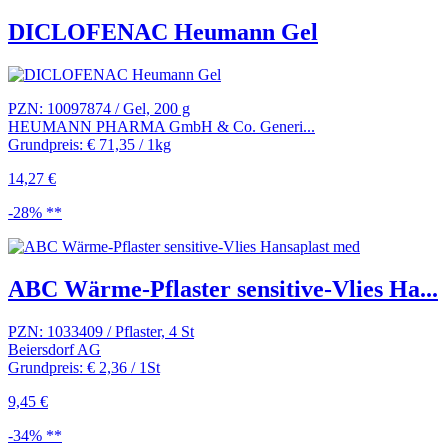
DICLOFENAC Heumann Gel
PZN: 10097874 / Gel, 200 g
HEUMANN PHARMA GmbH & Co. Generi...
Grundpreis: € 71,35 / 1kg
14,27 €
-28% **
ABC Wärme-Pflaster sensitive-Vlies Ha...
PZN: 1033409 / Pflaster, 4 St
Beiersdorf AG
Grundpreis: € 2,36 / 1St
9,45 €
-34% **