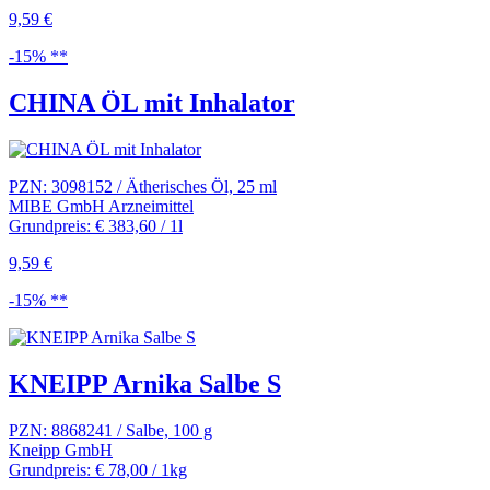
9,59 €
-15% **
CHINA ÖL mit Inhalator
PZN: 3098152 / Ätherisches Öl, 25 ml
MIBE GmbH Arzneimittel
Grundpreis: € 383,60 / 1l
9,59 €
-15% **
KNEIPP Arnika Salbe S
PZN: 8868241 / Salbe, 100 g
Kneipp GmbH
Grundpreis: € 78,00 / 1kg