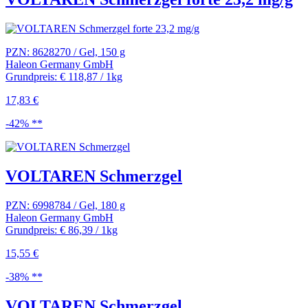
PZN: 8628270 / Gel, 150 g
Haleon Germany GmbH
Grundpreis: € 118,87 / 1kg
17,83 €
-42% **
VOLTAREN Schmerzgel
PZN: 6998784 / Gel, 180 g
Haleon Germany GmbH
Grundpreis: € 86,39 / 1kg
15,55 €
-38% **
VOLTAREN Schmerzgel