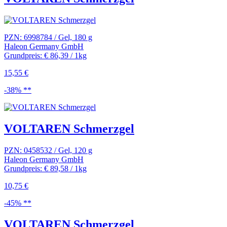
PZN: 6998784 / Gel, 180 g
Haleon Germany GmbH
Grundpreis: € 86,39 / 1kg
15,55 €
-38% **
VOLTAREN Schmerzgel
PZN: 0458532 / Gel, 120 g
Haleon Germany GmbH
Grundpreis: € 89,58 / 1kg
10,75 €
-45% **
VOLTAREN Schmerzgel