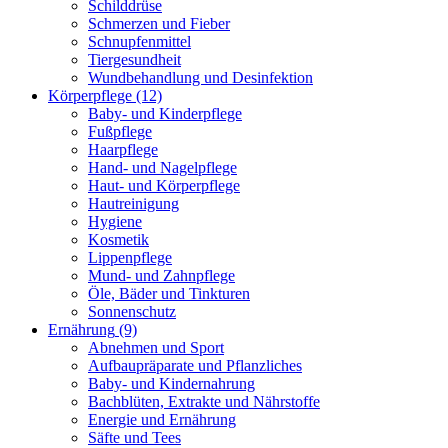
Schilddrüse
Schmerzen und Fieber
Schnupfenmittel
Tiergesundheit
Wundbehandlung und Desinfektion
Körperpflege
(12)
Baby- und Kinderpflege
Fußpflege
Haarpflege
Hand- und Nagelpflege
Haut- und Körperpflege
Hautreinigung
Hygiene
Kosmetik
Lippenpflege
Mund- und Zahnpflege
Öle, Bäder und Tinkturen
Sonnenschutz
Ernährung
(9)
Abnehmen und Sport
Aufbaupräparate und Pflanzliches
Baby- und Kindernahrung
Bachblüten, Extrakte und Nährstoffe
Energie und Ernährung
Säfte und Tees