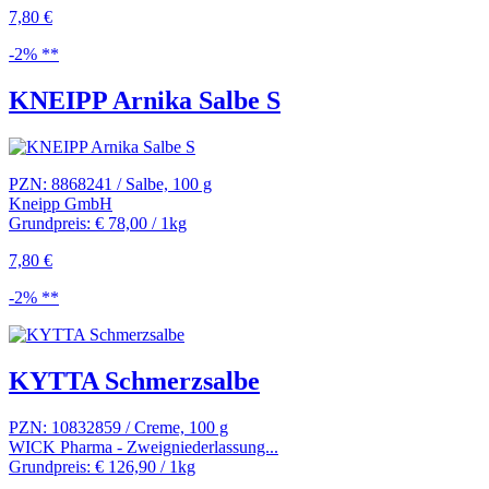
7,80 €
-2% **
KNEIPP Arnika Salbe S
PZN: 8868241 / Salbe, 100 g
Kneipp GmbH
Grundpreis: € 78,00 / 1kg
7,80 €
-2% **
KYTTA Schmerzsalbe
PZN: 10832859 / Creme, 100 g
WICK Pharma - Zweigniederlassung...
Grundpreis: € 126,90 / 1kg