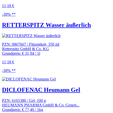
11,18 €
-30% **
RETTERSPITZ Wasser äußerlich
PZN: 0867667 / Flüssigkeit, 350 ml
Retterspitz GmbH & Co. KG
Grundpreis: € 31,94 / 1l
11,18 €
-30% **
DICLOFENAC Heumann Gel
PZN: 6165386 / Gel, 100 g
HEUMANN PHARMA GmbH & Co. Generi...
Grundpreis: € 77,40 / 1kg