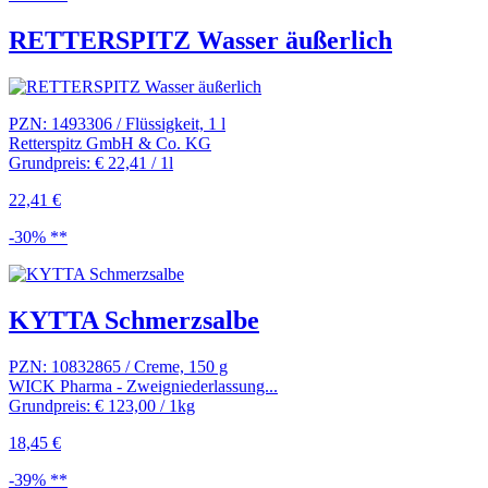
RETTERSPITZ Wasser äußerlich
PZN: 1493306 / Flüssigkeit, 1 l
Retterspitz GmbH & Co. KG
Grundpreis: € 22,41 / 1l
22,41 €
-30% **
KYTTA Schmerzsalbe
PZN: 10832865 / Creme, 150 g
WICK Pharma - Zweigniederlassung...
Grundpreis: € 123,00 / 1kg
18,45 €
-39% **