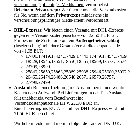
verschreibungspflichtiges Medikament
verordnet ist.
Bei einem Privatrezept:
Wir übernehmen die Versandkosten
für Sie, wenn auf dem
Privatrezept
mindestens ein
verschreibungspflichtiges Medikament
verordnet ist.
DHL-Express:
Wir bieten einen Versand mit DHL-Express
gegen eine Versandkostenpauschale von 22,50 EUR an.
Für bestimmte Zustellorte gilt ein
Außengebietszuschlag
(Inselzuschlag) mit einer Gesamt-Versandkostenpauschale
von 41,95 EUR :
17406,17419,17424,17429,17440,17449,17454,17459,
18528,18546,18551,18556,18565,18569,18573,18574,1
23769,23999,
25849,25859,25863,25869,25938,25946,25980,25992,2
26465,26474,26486,26548,26571,26579,26757,
27498,27499
Ausland:
Bei einer Lieferung ins Ausland berechnen wir die
Kosten nach Aufwand. Bei Lieferungen in das EU-Ausland
fällt unabhängig vom Bestellwert eine
Versandkostenpauschale i.H.v. 22,50 EUR an.
Eine Lieferung ins EU-Ausland per
DHL-Express
wird mit
51,50 EUR berechnet.
Wir liefern leider nicht mehr in folgende Länder:
DK, UK
.