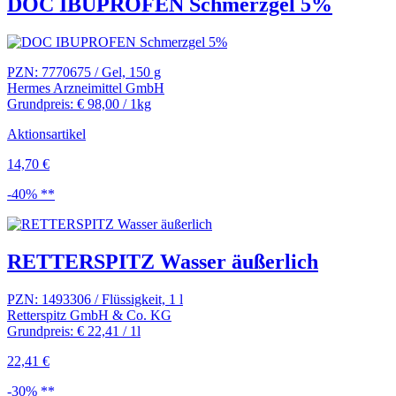
DOC IBUPROFEN Schmerzgel 5%
PZN: 7770675 / Gel, 150 g
Hermes Arzneimittel GmbH
Grundpreis: € 98,00 / 1kg
Aktionsartikel
14,70 €
-40% **
RETTERSPITZ Wasser äußerlich
PZN: 1493306 / Flüssigkeit, 1 l
Retterspitz GmbH & Co. KG
Grundpreis: € 22,41 / 1l
22,41 €
-30% **