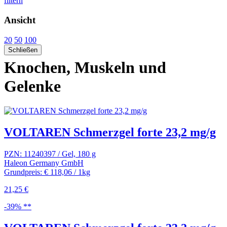
filtern
Ansicht
20
50
100
Schließen
Knochen, Muskeln und
Gelenke
VOLTAREN Schmerzgel forte 23,2 mg/g
PZN: 11240397 / Gel, 180 g
Haleon Germany GmbH
Grundpreis: € 118,06 / 1kg
21,25 €
-39% **