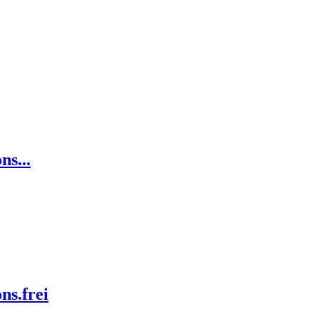
s...
s.frei