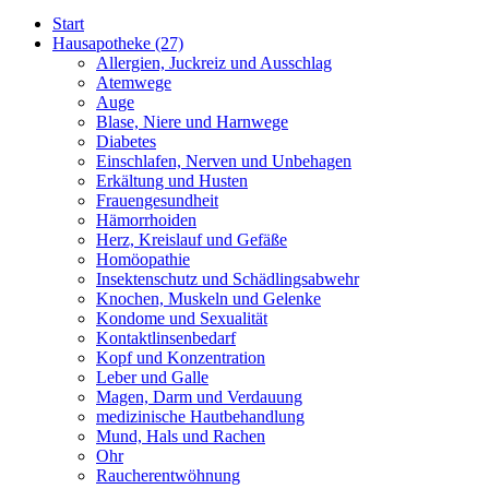
Start
Hausapotheke
(27)
Allergien, Juckreiz und Ausschlag
Atemwege
Auge
Blase, Niere und Harnwege
Diabetes
Einschlafen, Nerven und Unbehagen
Erkältung und Husten
Frauengesundheit
Hämorrhoiden
Herz, Kreislauf und Gefäße
Homöopathie
Insektenschutz und Schädlingsabwehr
Knochen, Muskeln und Gelenke
Kondome und Sexualität
Kontaktlinsenbedarf
Kopf und Konzentration
Leber und Galle
Magen, Darm und Verdauung
medizinische Hautbehandlung
Mund, Hals und Rachen
Ohr
Raucherentwöhnung