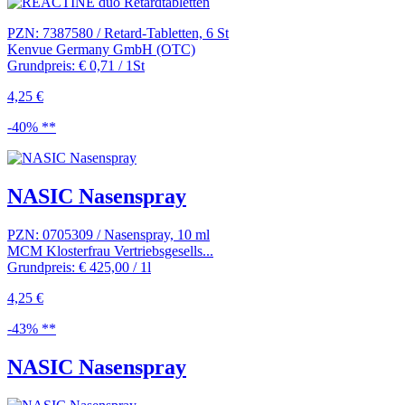
PZN: 7387580 / Retard-Tabletten, 6 St
Kenvue Germany GmbH (OTC)
Grundpreis: € 0,71 / 1St
4,25 €
-40% **
NASIC Nasenspray
PZN: 0705309 / Nasenspray, 10 ml
MCM Klosterfrau Vertriebsgesells...
Grundpreis: € 425,00 / 1l
4,25 €
-43% **
NASIC Nasenspray