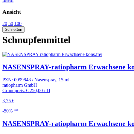
filtern
Ansicht
20
50
100
Schließen
Schnupfenmittel
NASENSPRAY-ratiopharm Erwachsene kon
PZN: 0999848 / Nasenspray, 15 ml
ratiopharm GmbH
Grundpreis: € 250,00 / 1l
3,75 €
-50% **
NASENSPRAY-ratiopharm Erwachsene kon