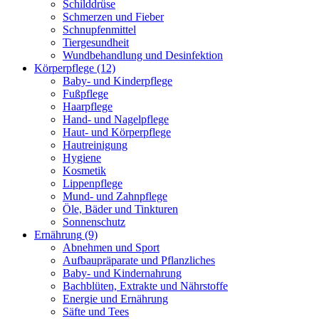
Schilddrüse
Schmerzen und Fieber
Schnupfenmittel
Tiergesundheit
Wundbehandlung und Desinfektion
Körperpflege
(12)
Baby- und Kinderpflege
Fußpflege
Haarpflege
Hand- und Nagelpflege
Haut- und Körperpflege
Hautreinigung
Hygiene
Kosmetik
Lippenpflege
Mund- und Zahnpflege
Öle, Bäder und Tinkturen
Sonnenschutz
Ernährung
(9)
Abnehmen und Sport
Aufbaupräparate und Pflanzliches
Baby- und Kindernahrung
Bachblüten, Extrakte und Nährstoffe
Energie und Ernährung
Säfte und Tees