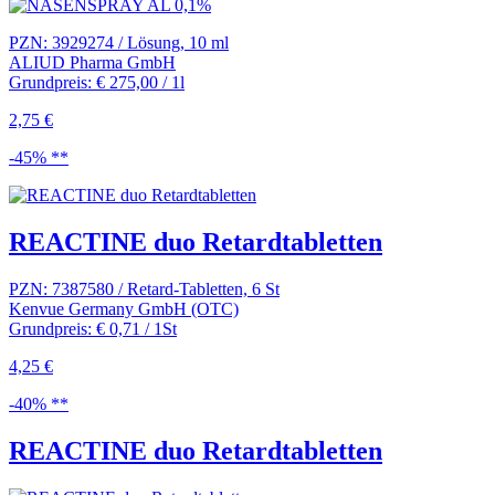
PZN: 3929274 / Lösung, 10 ml
ALIUD Pharma GmbH
Grundpreis: € 275,00 / 1l
2,75 €
-45% **
REACTINE duo Retardtabletten
PZN: 7387580 / Retard-Tabletten, 6 St
Kenvue Germany GmbH (OTC)
Grundpreis: € 0,71 / 1St
4,25 €
-40% **
REACTINE duo Retardtabletten