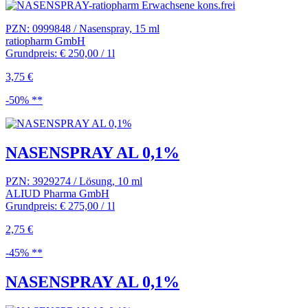
PZN: 0999848 / Nasenspray, 15 ml
ratiopharm GmbH
Grundpreis: € 250,00 / 1l
3,75 €
-50% **
NASENSPRAY AL 0,1%
PZN: 3929274 / Lösung, 10 ml
ALIUD Pharma GmbH
Grundpreis: € 275,00 / 1l
2,75 €
-45% **
NASENSPRAY AL 0,1%