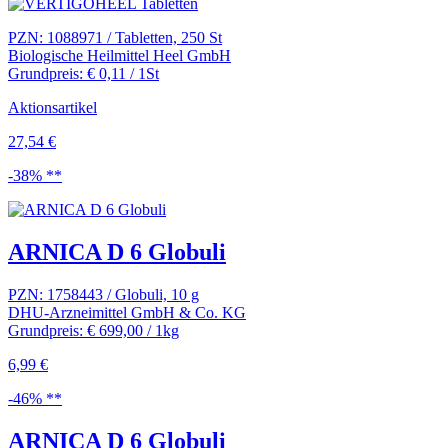
PZN: 1088971 / Tabletten, 250 St
Biologische Heilmittel Heel GmbH
Grundpreis: € 0,11 / 1St
Aktionsartikel
27,54 €
-38% **
ARNICA D 6 Globuli
PZN: 1758443 / Globuli, 10 g
DHU-Arzneimittel GmbH & Co. KG
Grundpreis: € 699,00 / 1kg
6,99 €
-46% **
ARNICA D 6 Globuli