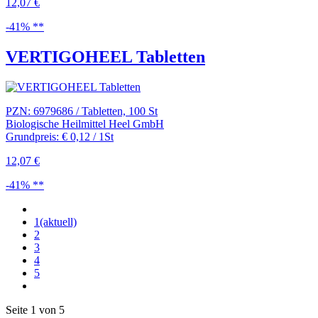
12,07 €
-41% **
VERTIGOHEEL Tabletten
PZN: 6979686 / Tabletten, 100 St
Biologische Heilmittel Heel GmbH
Grundpreis: € 0,12 / 1St
12,07 €
-41% **
1
(aktuell)
2
3
4
5
Seite 1 von 5