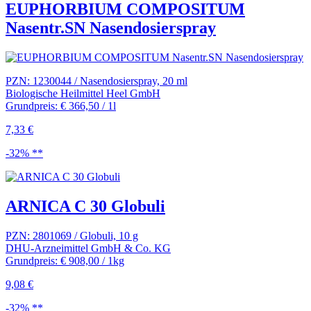
EUPHORBIUM COMPOSITUM
Nasentr.SN Nasendosierspray
PZN: 1230044 / Nasendosierspray, 20 ml
Biologische Heilmittel Heel GmbH
Grundpreis: € 366,50 / 1l
7,33 €
-32% **
ARNICA C 30 Globuli
PZN: 2801069 / Globuli, 10 g
DHU-Arzneimittel GmbH & Co. KG
Grundpreis: € 908,00 / 1kg
9,08 €
-32% **