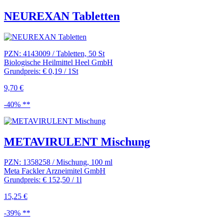
NEUREXAN Tabletten
PZN: 4143009 / Tabletten, 50 St
Biologische Heilmittel Heel GmbH
Grundpreis: € 0,19 / 1St
9,70 €
-40% **
METAVIRULENT Mischung
PZN: 1358258 / Mischung, 100 ml
Meta Fackler Arzneimitel GmbH
Grundpreis: € 152,50 / 1l
15,25 €
-39% **