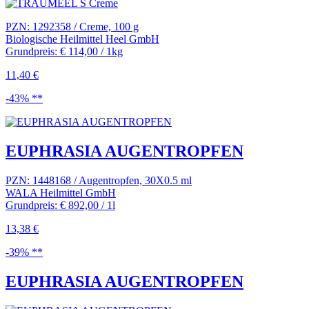
PZN: 1292358 / Creme, 100 g
Biologische Heilmittel Heel GmbH
Grundpreis: € 114,00 / 1kg
11,40 €
-43% **
EUPHRASIA AUGENTROPFEN
PZN: 1448168 / Augentropfen, 30X0.5 ml
WALA Heilmittel GmbH
Grundpreis: € 892,00 / 1l
13,38 €
-39% **
EUPHRASIA AUGENTROPFEN