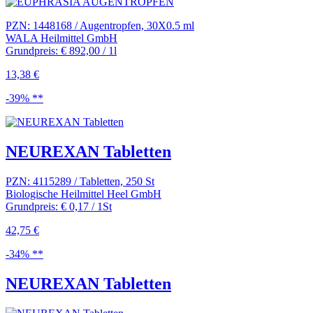
PZN: 1448168 / Augentropfen, 30X0.5 ml
WALA Heilmittel GmbH
Grundpreis: € 892,00 / 1l
13,38 €
-39% **
NEUREXAN Tabletten
PZN: 4115289 / Tabletten, 250 St
Biologische Heilmittel Heel GmbH
Grundpreis: € 0,17 / 1St
42,75 €
-34% **
NEUREXAN Tabletten