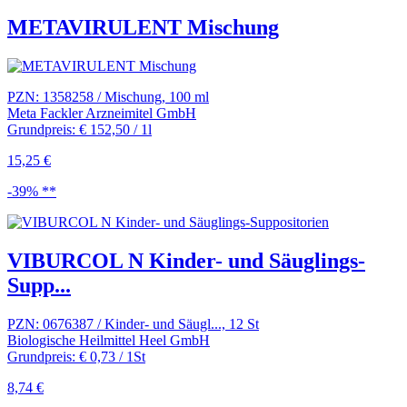
METAVIRULENT Mischung
PZN: 1358258 / Mischung, 100 ml
Meta Fackler Arzneimitel GmbH
Grundpreis: € 152,50 / 1l
15,25 €
-39% **
VIBURCOL N Kinder- und Säuglings-
Supp...
PZN: 0676387 / Kinder- und Säugl..., 12 St
Biologische Heilmittel Heel GmbH
Grundpreis: € 0,73 / 1St
8,74 €