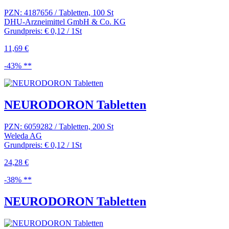
PZN: 4187656 / Tabletten, 100 St
DHU-Arzneimittel GmbH & Co. KG
Grundpreis: € 0,12 / 1St
11,69 €
-43% **
NEURODORON Tabletten
PZN: 6059282 / Tabletten, 200 St
Weleda AG
Grundpreis: € 0,12 / 1St
24,28 €
-38% **
NEURODORON Tabletten