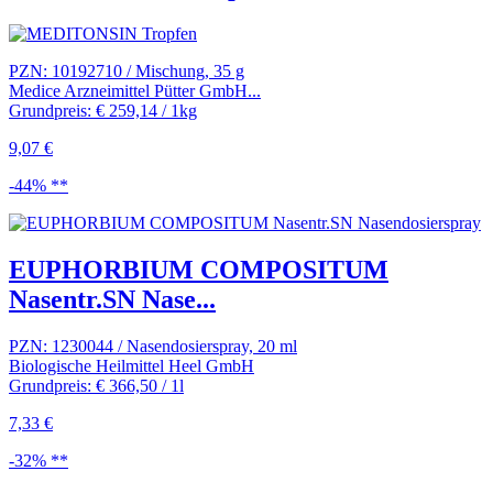
PZN: 10192710 / Mischung, 35 g
Medice Arzneimittel Pütter GmbH...
Grundpreis: € 259,14 / 1kg
9,07 €
-44% **
EUPHORBIUM COMPOSITUM
Nasentr.SN Nase...
PZN: 1230044 / Nasendosierspray, 20 ml
Biologische Heilmittel Heel GmbH
Grundpreis: € 366,50 / 1l
7,33 €
-32% **