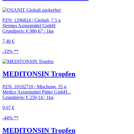
PZN: 1296824 / Globuli, 7.5 g
Hermes Arzneimittel GmbH
Grundpreis: € 986,67 / 1kg
7,40 €
-33% **
MEDITONSIN Tropfen
PZN: 10192710 / Mischung, 35 g
Medice Arzneimittel Pütter GmbH...
Grundpreis: € 259,14 / 1kg
9,07 €
-44% **
MEDITONSIN Tropfen