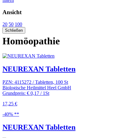
filtern
Ansicht
20
50
100
Schließen
Homöopathie
NEUREXAN Tabletten
PZN: 4115272 / Tabletten, 100 St
Biologische Heilmittel Heel GmbH
Grundpreis: € 0,17 / 1St
17,25 €
-40% **
NEUREXAN Tabletten