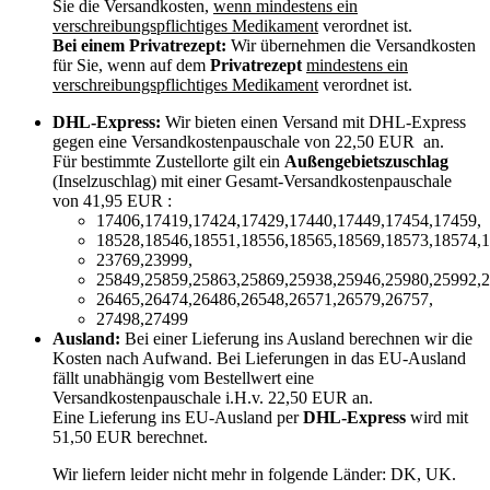
Sie die Versandkosten,
wenn mindestens ein
verschreibungspflichtiges Medikament
verordnet ist.
Bei einem Privatrezept:
Wir übernehmen die Versandkosten
für Sie, wenn auf dem
Privatrezept
mindestens ein
verschreibungspflichtiges Medikament
verordnet ist.
DHL-Express:
Wir bieten einen Versand mit DHL-Express
gegen eine Versandkostenpauschale von 22,50 EUR an.
Für bestimmte Zustellorte gilt ein
Außengebietszuschlag
(Inselzuschlag) mit einer Gesamt-Versandkostenpauschale
von 41,95 EUR :
17406,17419,17424,17429,17440,17449,17454,17459,
18528,18546,18551,18556,18565,18569,18573,18574,1
23769,23999,
25849,25859,25863,25869,25938,25946,25980,25992,2
26465,26474,26486,26548,26571,26579,26757,
27498,27499
Ausland:
Bei einer Lieferung ins Ausland berechnen wir die
Kosten nach Aufwand. Bei Lieferungen in das EU-Ausland
fällt unabhängig vom Bestellwert eine
Versandkostenpauschale i.H.v. 22,50 EUR an.
Eine Lieferung ins EU-Ausland per
DHL-Express
wird mit
51,50 EUR berechnet.
Wir liefern leider nicht mehr in folgende Länder:
DK, UK
.