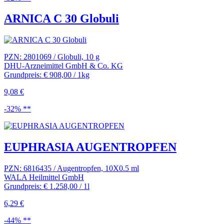
ARNICA C 30 Globuli
PZN: 2801069 / Globuli, 10 g
DHU-Arzneimittel GmbH & Co. KG
Grundpreis: € 908,00 / 1kg
9,08 €
-32% **
EUPHRASIA AUGENTROPFEN
PZN: 6816435 / Augentropfen, 10X0.5 ml
WALA Heilmittel GmbH
Grundpreis: € 1.258,00 / 1l
6,29 €
-44% **