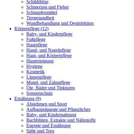
Schilddrüse
Schmerzen und Fieber
Schnupfenmittel
Tiergesundheit
Wundbehandlung und Desinfektion
Körperpflege
(12)
Baby- und Kinderpflege
Fußpflege
Haarpflege
Hand- und Nagelpflege
Haut- und Körperpflege
Hautreinigung
Hygiene
Kosmetik
Lippenpflege
Mund- und Zahnpflege
Öle, Bäder und Tinkturen
Sonnenschutz
Ernährung
(9)
Abnehmen und Sport
Aufbaupräparate und Pflanzliches
Baby- und Kindernahrung
Bachblüten, Extrakte und Nährstoffe
Energie und Ernährung
Säfte und Tees