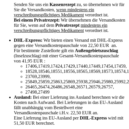
Senden Sie uns ein
Kassenrezept
zu, so übernehmen wir für
Sie die Versandkosten,
wenn mindestens ein
verschreibungspflichtiges Medikament
verordnet ist.
Bei einem Privatrezept:
Wir übernehmen die Versandkosten
für Sie, wenn auf dem
Privatrezept
mindestens ein
verschreibungspflichtiges Medikament
verordnet ist.
DHL-Express:
Wir bieten einen Versand mit DHL-Express
gegen eine Versandkostenpauschale von 22,50 EUR an.
Für bestimmte Zustellorte gilt ein
Außengebietszuschlag
(Inselzuschlag) mit einer Gesamt-Versandkostenpauschale
von 41,95 EUR :
17406,17419,17424,17429,17440,17449,17454,17459,
18528,18546,18551,18556,18565,18569,18573,18574,1
23769,23999,
25849,25859,25863,25869,25938,25946,25980,25992,2
26465,26474,26486,26548,26571,26579,26757,
27498,27499
Ausland:
Bei einer Lieferung ins Ausland berechnen wir die
Kosten nach Aufwand. Bei Lieferungen in das EU-Ausland
fällt unabhängig vom Bestellwert eine
Versandkostenpauschale i.H.v. 22,50 EUR an.
Eine Lieferung ins EU-Ausland per
DHL-Express
wird mit
51,50 EUR berechnet.