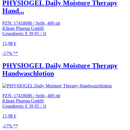
PHYSIOGEL Daily Moisture Therapy
Hand...
PZN: 17418086 / Seife, 400 ml
Klinge Pharma GmbH
Grundpreis: € 39,95 / 1l
15,98 €
-17% **
PHYSIOGEL Daily Moisture Therapy
Handwaschlotion
PZN: 17418086 / Seife, 400 ml
Klinge Pharma GmbH
Grundpreis: € 39,95 / 1l
15,98 €
-17% **