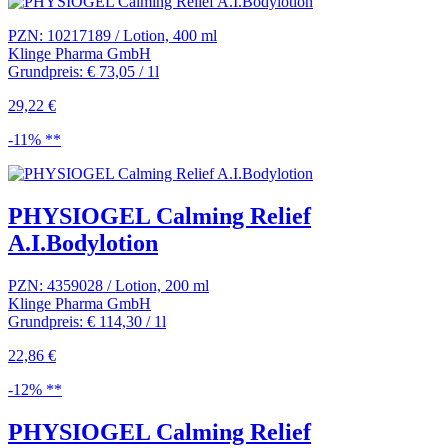
PZN: 10217189 / Lotion, 400 ml
Klinge Pharma GmbH
Grundpreis: € 73,05 / 1l
29,22 €
-11% **
PHYSIOGEL Calming Relief
A.I.Bodylotion
PZN: 4359028 / Lotion, 200 ml
Klinge Pharma GmbH
Grundpreis: € 114,30 / 1l
22,86 €
-12% **
PHYSIOGEL Calming Relief