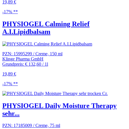
19,89 €
-17% **
PHYSIOGEL Calming Relief
A.I.Lipidbalsam
PZN: 15995299 / Creme, 150 ml
Klinge Pharma GmbH
Grundpreis: € 132,60 / 1l
19,89 €
-17% **
PHYSIOGEL Daily Moisture Therapy
sehr...
PZN: 17185009 / Creme, 75 ml