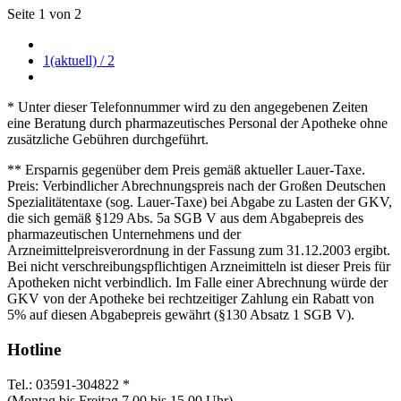
Seite 1 von 2
1
(aktuell)
/ 2
* Unter dieser Telefonnummer wird zu den angegebenen Zeiten
eine Beratung durch pharmazeutisches Personal der Apotheke ohne
zusätzliche Gebühren durchgeführt.
** Ersparnis gegenüber dem Preis gemäß aktueller Lauer-Taxe.
Preis: Verbindlicher Abrechnungspreis nach der Großen Deutschen
Spezialitätentaxe (sog. Lauer-Taxe) bei Abgabe zu Lasten der GKV,
die sich gemäß §129 Abs. 5a SGB V aus dem Abgabepreis des
pharmazeutischen Unternehmens und der
Arzneimittelpreisverordnung in der Fassung zum 31.12.2003 ergibt.
Bei nicht verschreibungspflichtigen Arzneimitteln ist dieser Preis für
Apotheken nicht verbindlich. Im Falle einer Abrechnung würde der
GKV von der Apotheke bei rechtzeitiger Zahlung ein Rabatt von
5% auf diesen Abgabepreis gewährt (§130 Absatz 1 SGB V).
Hotline
Tel.: 03591-304822 *
(Montag bis Freitag 7.00 bis 15.00 Uhr)