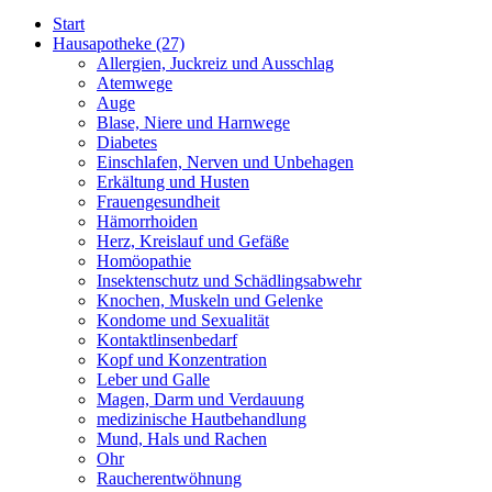
Start
Hausapotheke
(27)
Allergien, Juckreiz und Ausschlag
Atemwege
Auge
Blase, Niere und Harnwege
Diabetes
Einschlafen, Nerven und Unbehagen
Erkältung und Husten
Frauengesundheit
Hämorrhoiden
Herz, Kreislauf und Gefäße
Homöopathie
Insektenschutz und Schädlingsabwehr
Knochen, Muskeln und Gelenke
Kondome und Sexualität
Kontaktlinsenbedarf
Kopf und Konzentration
Leber und Galle
Magen, Darm und Verdauung
medizinische Hautbehandlung
Mund, Hals und Rachen
Ohr
Raucherentwöhnung