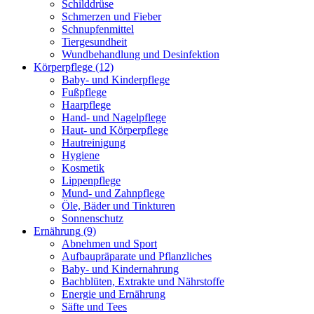
Schilddrüse
Schmerzen und Fieber
Schnupfenmittel
Tiergesundheit
Wundbehandlung und Desinfektion
Körperpflege
(12)
Baby- und Kinderpflege
Fußpflege
Haarpflege
Hand- und Nagelpflege
Haut- und Körperpflege
Hautreinigung
Hygiene
Kosmetik
Lippenpflege
Mund- und Zahnpflege
Öle, Bäder und Tinkturen
Sonnenschutz
Ernährung
(9)
Abnehmen und Sport
Aufbaupräparate und Pflanzliches
Baby- und Kindernahrung
Bachblüten, Extrakte und Nährstoffe
Energie und Ernährung
Säfte und Tees