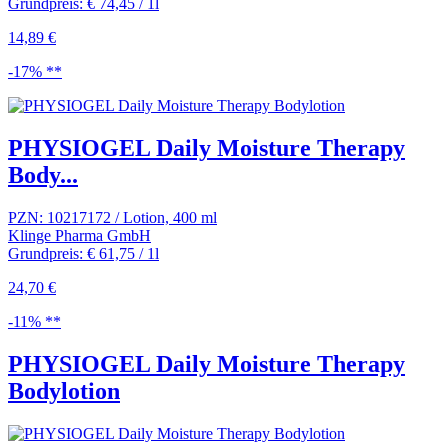
Grundpreis: € 74,45 / 1l
14,89 €
-17% **
PHYSIOGEL Daily Moisture Therapy
Body...
PZN: 10217172 / Lotion, 400 ml
Klinge Pharma GmbH
Grundpreis: € 61,75 / 1l
24,70 €
-11% **
PHYSIOGEL Daily Moisture Therapy
Bodylotion