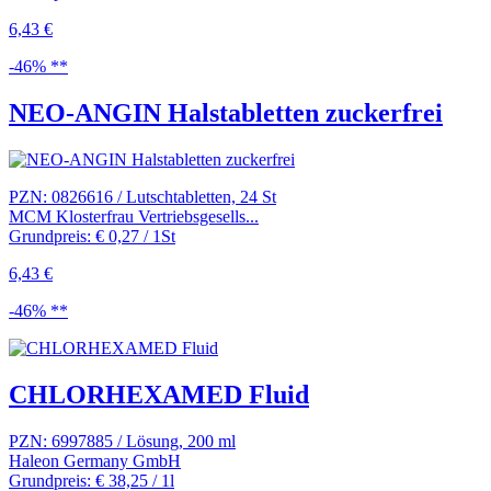
6,43 €
-46% **
NEO-ANGIN Halstabletten zuckerfrei
PZN: 0826616 / Lutschtabletten, 24 St
MCM Klosterfrau Vertriebsgesells...
Grundpreis: € 0,27 / 1St
6,43 €
-46% **
CHLORHEXAMED Fluid
PZN: 6997885 / Lösung, 200 ml
Haleon Germany GmbH
Grundpreis: € 38,25 / 1l