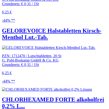
Grundpreis: € 0,31 / 1St
6,25 €
-44% **
GELOREVOICE Halstabletten Kirsch-
Menthol Lut.-Tab.
PZN: 1712470 / Lutschtabletten, 20 St
G. Pohl-Boskamp GmbH & Co. KG
Grundpreis: € 0,31 / 1St
6,25 €
-44% **
CHLORHEXAMED FORTE alkoholfrei
0,2% L...