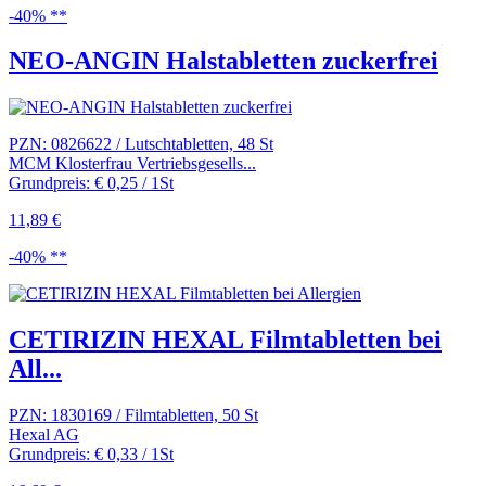
-40% **
NEO-ANGIN Halstabletten zuckerfrei
PZN: 0826622 / Lutschtabletten, 48 St
MCM Klosterfrau Vertriebsgesells...
Grundpreis: € 0,25 / 1St
11,89 €
-40% **
CETIRIZIN HEXAL Filmtabletten bei
All...
PZN: 1830169 / Filmtabletten, 50 St
Hexal AG
Grundpreis: € 0,33 / 1St