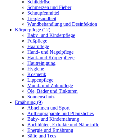
Schilddrüse
Schmerzen und Fieber
Schnupfenmittel
Tiergesundheit
Wundbehandlung und Desinfektion
Körperpflege
(12)
Baby- und Kinderpflege
Fußpflege
Haarpflege
Hand- und Nagelpflege
Haut- und Körperpflege
Hautreinigung
Hygiene
Kosmetik
Lippenpflege
Mund- und Zahnpflege
Öle, Bäder und Tinkturen
Sonnenschutz
Ernährung
(9)
Abnehmen und Sport
Aufbaupräparate und Pflanzliches
Baby- und Kindernahrung
Bachblüten, Extrakte und Nährstoffe
Energie und Ernährung
Säfte und Tees