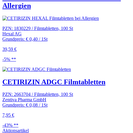
Allergien
PZN: 1830229 / Filmtabletten, 100 St
Hexal AG
Grundpreis: € 0,40 / 1St
39,59 €
-5% **
CETIRIZIN ADGC Filmtabletten
PZN: 2663704 / Filmtabletten, 100 St
Zentiva Pharma GmbH
Grundpreis: € 0,08 / 1St
7,95 €
-43% **
Aktionsartikel