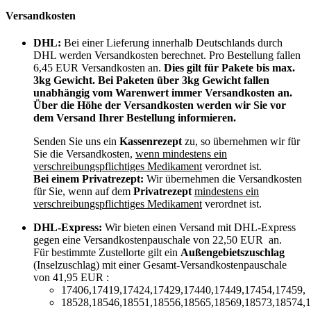
Versandkosten
DHL:
Bei einer Lieferung innerhalb Deutschlands durch
DHL werden Versandkosten berechnet. Pro Bestellung fallen
6,45 EUR Versandkosten an.
Dies gilt für Pakete bis max.
3kg Gewicht. Bei Paketen über 3kg Gewicht fallen
unabhängig vom Warenwert immer Versandkosten an.
Über die Höhe der Versandkosten werden wir Sie vor
dem Versand Ihrer Bestellung informieren.
Senden Sie uns ein
Kassenrezept
zu, so übernehmen wir für
Sie die Versandkosten,
wenn mindestens ein
verschreibungspflichtiges Medikament
verordnet ist.
Bei einem Privatrezept:
Wir übernehmen die Versandkosten
für Sie, wenn auf dem
Privatrezept
mindestens ein
verschreibungspflichtiges Medikament
verordnet ist.
DHL-Express:
Wir bieten einen Versand mit DHL-Express
gegen eine Versandkostenpauschale von 22,50 EUR an.
Für bestimmte Zustellorte gilt ein
Außengebietszuschlag
(Inselzuschlag) mit einer Gesamt-Versandkostenpauschale
von 41,95 EUR :
17406,17419,17424,17429,17440,17449,17454,17459,
18528,18546,18551,18556,18565,18569,18573,18574,1