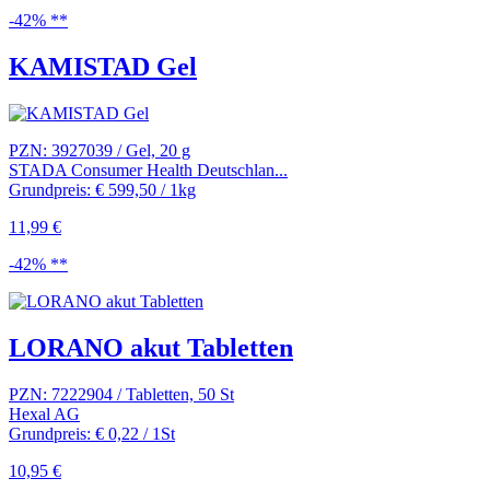
-42% **
KAMISTAD Gel
PZN: 3927039 / Gel, 20 g
STADA Consumer Health Deutschlan...
Grundpreis: € 599,50 / 1kg
11,99 €
-42% **
LORANO akut Tabletten
PZN: 7222904 / Tabletten, 50 St
Hexal AG
Grundpreis: € 0,22 / 1St
10,95 €