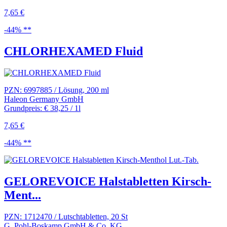
7,65 €
-44% **
CHLORHEXAMED Fluid
PZN: 6997885 / Lösung, 200 ml
Haleon Germany GmbH
Grundpreis: € 38,25 / 1l
7,65 €
-44% **
GELOREVOICE Halstabletten Kirsch-
Ment...
PZN: 1712470 / Lutschtabletten, 20 St
G. Pohl-Boskamp GmbH & Co. KG