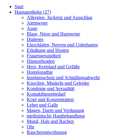
Start
Hausapotheke
(27)
Allergien, Juckreiz und Ausschlag
Atemwege
Auge
Blase, Niere und Harnwege
Diabetes
Einschlafen, Nerven und Unbehagen
Erkältung und Husten
Frauengesundheit
Hämorrhoiden
Herz, Kreislauf und Gefäße
Homöopathie
Insektenschutz und Schädlingsabwehr
Knochen, Muskeln und Gelenke
Kondome und Sexualität
Kontaktlinsenbedarf
Kopf und Konzentration
Leber und Galle
Magen, Darm und Verdauung
medizinische Hautbehandlung
Mund, Hals und Rachen
Ohr
Raucherentwöhnung