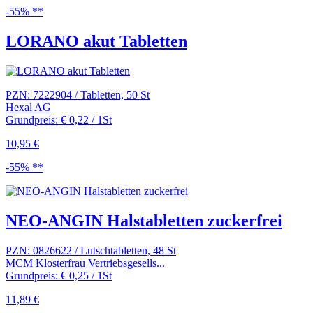
-55% **
LORANO akut Tabletten
PZN: 7222904 / Tabletten, 50 St
Hexal AG
Grundpreis: € 0,22 / 1St
10,95 €
-55% **
NEO-ANGIN Halstabletten zuckerfrei
PZN: 0826622 / Lutschtabletten, 48 St
MCM Klosterfrau Vertriebsgesells...
Grundpreis: € 0,25 / 1St
11,89 €