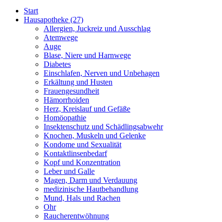
Start
Hausapotheke
(27)
Allergien, Juckreiz und Ausschlag
Atemwege
Auge
Blase, Niere und Harnwege
Diabetes
Einschlafen, Nerven und Unbehagen
Erkältung und Husten
Frauengesundheit
Hämorrhoiden
Herz, Kreislauf und Gefäße
Homöopathie
Insektenschutz und Schädlingsabwehr
Knochen, Muskeln und Gelenke
Kondome und Sexualität
Kontaktlinsenbedarf
Kopf und Konzentration
Leber und Galle
Magen, Darm und Verdauung
medizinische Hautbehandlung
Mund, Hals und Rachen
Ohr
Raucherentwöhnung