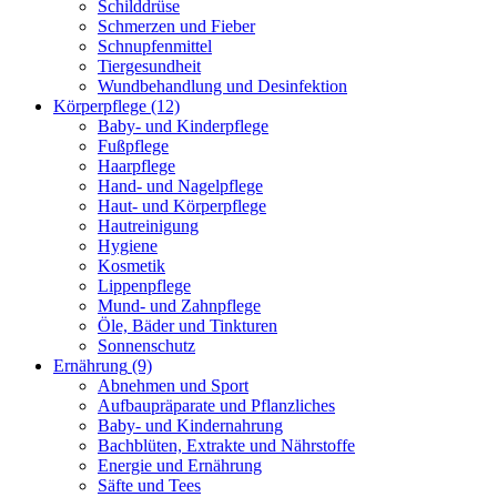
Schilddrüse
Schmerzen und Fieber
Schnupfenmittel
Tiergesundheit
Wundbehandlung und Desinfektion
Körperpflege
(12)
Baby- und Kinderpflege
Fußpflege
Haarpflege
Hand- und Nagelpflege
Haut- und Körperpflege
Hautreinigung
Hygiene
Kosmetik
Lippenpflege
Mund- und Zahnpflege
Öle, Bäder und Tinkturen
Sonnenschutz
Ernährung
(9)
Abnehmen und Sport
Aufbaupräparate und Pflanzliches
Baby- und Kindernahrung
Bachblüten, Extrakte und Nährstoffe
Energie und Ernährung
Säfte und Tees