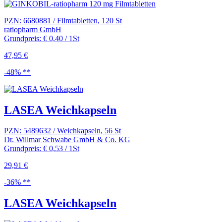
PZN: 6680881 / Filmtabletten, 120 St
ratiopharm GmbH
Grundpreis: € 0,40 / 1St
47,95 €
-48% **
LASEA Weichkapseln
PZN: 5489632 / Weichkapseln, 56 St
Dr. Willmar Schwabe GmbH & Co. KG
Grundpreis: € 0,53 / 1St
29,91 €
-36% **
LASEA Weichkapseln