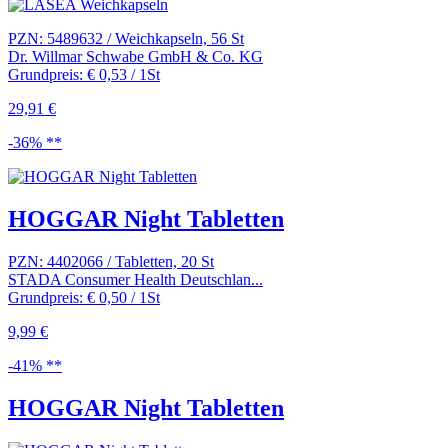
PZN: 5489632 / Weichkapseln, 56 St
Dr. Willmar Schwabe GmbH & Co. KG
Grundpreis: € 0,53 / 1St
29,91 €
-36% **
HOGGAR Night Tabletten
PZN: 4402066 / Tabletten, 20 St
STADA Consumer Health Deutschlan...
Grundpreis: € 0,50 / 1St
9,99 €
-41% **
HOGGAR Night Tabletten