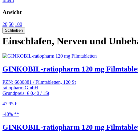
filtern
Ansicht
20
50
100
Schließen
Einschlafen, Nerven und Unbeh
GINKOBIL-ratiopharm 120 mg Filmtable
PZN: 6680881 / Filmtabletten, 120 St
ratiopharm GmbH
Grundpreis: € 0,40 / 1St
47,95 €
-48% **
GINKOBIL-ratiopharm 120 mg Filmtable