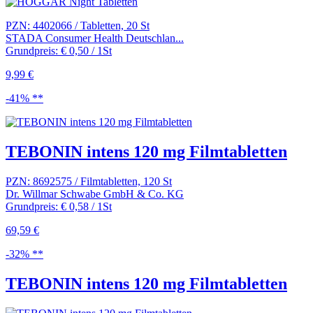
PZN: 4402066 / Tabletten, 20 St
STADA Consumer Health Deutschlan...
Grundpreis: € 0,50 / 1St
9,99 €
-41% **
TEBONIN intens 120 mg Filmtabletten
PZN: 8692575 / Filmtabletten, 120 St
Dr. Willmar Schwabe GmbH & Co. KG
Grundpreis: € 0,58 / 1St
69,59 €
-32% **
TEBONIN intens 120 mg Filmtabletten