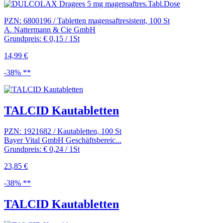
PZN: 6800196 / Tabletten magensaftresistent, 100 St
A. Nattermann & Cie GmbH
Grundpreis: € 0,15 / 1St
14,99 €
-38% **
TALCID Kautabletten
PZN: 1921682 / Kautabletten, 100 St
Bayer Vital GmbH Geschäftsbereic...
Grundpreis: € 0,24 / 1St
23,85 €
-38% **
TALCID Kautabletten