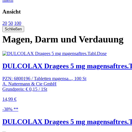
filtern
Ansicht
20
50
100
Schließen
Magen, Darm und Verdauung
DULCOLAX Dragees 5 mg magensaftres.Ta
PZN: 6800196 / Tabletten magensa..., 100 St
A. Nattermann & Cie GmbH
Grundpreis: € 0,15 / 1St
14,99 €
-38% **
DULCOLAX Dragees 5 mg magensaftres.T