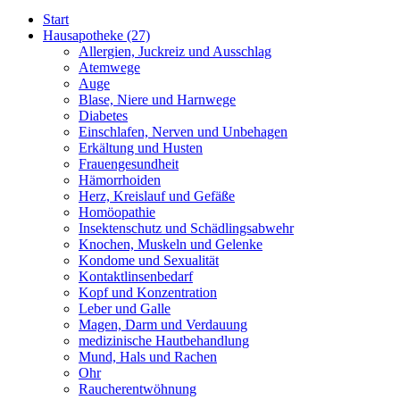
Start
Hausapotheke
(27)
Allergien, Juckreiz und Ausschlag
Atemwege
Auge
Blase, Niere und Harnwege
Diabetes
Einschlafen, Nerven und Unbehagen
Erkältung und Husten
Frauengesundheit
Hämorrhoiden
Herz, Kreislauf und Gefäße
Homöopathie
Insektenschutz und Schädlingsabwehr
Knochen, Muskeln und Gelenke
Kondome und Sexualität
Kontaktlinsenbedarf
Kopf und Konzentration
Leber und Galle
Magen, Darm und Verdauung
medizinische Hautbehandlung
Mund, Hals und Rachen
Ohr
Raucherentwöhnung