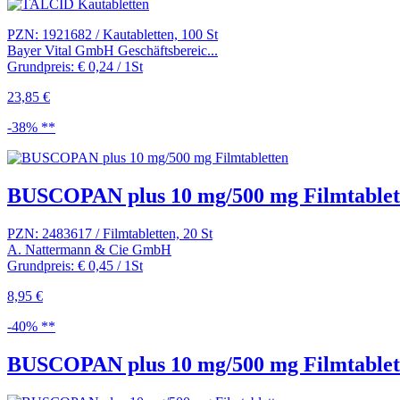
PZN: 1921682 / Kautabletten, 100 St
Bayer Vital GmbH Geschäftsbereic...
Grundpreis: € 0,24 / 1St
23,85 €
-38% **
BUSCOPAN plus 10 mg/500 mg Filmtablet
PZN: 2483617 / Filmtabletten, 20 St
A. Nattermann & Cie GmbH
Grundpreis: € 0,45 / 1St
8,95 €
-40% **
BUSCOPAN plus 10 mg/500 mg Filmtablet