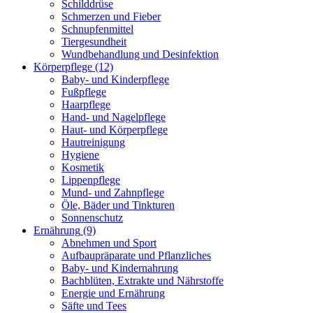
Schilddrüse
Schmerzen und Fieber
Schnupfenmittel
Tiergesundheit
Wundbehandlung und Desinfektion
Körperpflege
(12)
Baby- und Kinderpflege
Fußpflege
Haarpflege
Hand- und Nagelpflege
Haut- und Körperpflege
Hautreinigung
Hygiene
Kosmetik
Lippenpflege
Mund- und Zahnpflege
Öle, Bäder und Tinkturen
Sonnenschutz
Ernährung
(9)
Abnehmen und Sport
Aufbaupräparate und Pflanzliches
Baby- und Kindernahrung
Bachblüten, Extrakte und Nährstoffe
Energie und Ernährung
Säfte und Tees