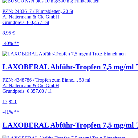
PZN: 2483617 / Filmtabletten, 20 St
A. Nattermann & Cie GmbH
Grundpreis: € 0,45 / 1St
8,95 €
-40% **
LAXOBERAL Abführ-Tropfen 7,5 mg/ml Tr
PZN: 4348786 / Tropfen zum Einne..., 50 ml
A. Nattermann & Cie GmbH
Grundpreis: € 357,00 / 1l
17,85 €
-41% **
LAXOBERAL Abführ-Tropfen 7,5 mg/ml T