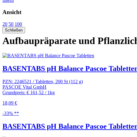
filtern
Ansicht
20
50
100
Schließen
Aufbaupräparate und Pflanzlic
BASENTABS pH Balance Pascoe Tablette
PZN: 2246521 / Tabletten, 200 St (112 g)
PASCOE Vital GmbH
Grundpreis: € 161,52 / 1kg
18,09 €
-33% **
BASENTABS pH Balance Pascoe Tablette