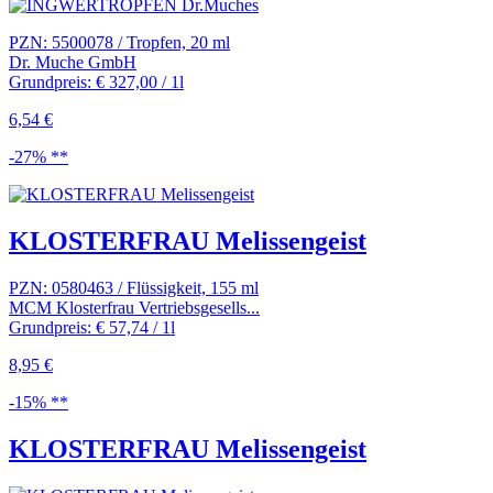
PZN: 5500078 / Tropfen, 20 ml
Dr. Muche GmbH
Grundpreis: € 327,00 / 1l
6,54 €
-27% **
KLOSTERFRAU Melissengeist
PZN: 0580463 / Flüssigkeit, 155 ml
MCM Klosterfrau Vertriebsgesells...
Grundpreis: € 57,74 / 1l
8,95 €
-15% **
KLOSTERFRAU Melissengeist