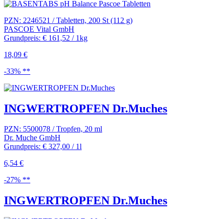
PZN: 2246521 / Tabletten, 200 St (112 g)
PASCOE Vital GmbH
Grundpreis: € 161,52 / 1kg
18,09 €
-33% **
INGWERTROPFEN Dr.Muches
PZN: 5500078 / Tropfen, 20 ml
Dr. Muche GmbH
Grundpreis: € 327,00 / 1l
6,54 €
-27% **
INGWERTROPFEN Dr.Muches