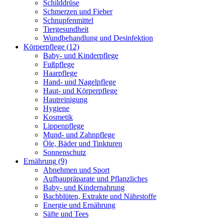
Schilddrüse
Schmerzen und Fieber
Schnupfenmittel
Tiergesundheit
Wundbehandlung und Desinfektion
Körperpflege
(12)
Baby- und Kinderpflege
Fußpflege
Haarpflege
Hand- und Nagelpflege
Haut- und Körperpflege
Hautreinigung
Hygiene
Kosmetik
Lippenpflege
Mund- und Zahnpflege
Öle, Bäder und Tinkturen
Sonnenschutz
Ernährung
(9)
Abnehmen und Sport
Aufbaupräparate und Pflanzliches
Baby- und Kindernahrung
Bachblüten, Extrakte und Nährstoffe
Energie und Ernährung
Säfte und Tees