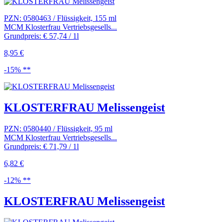
PZN: 0580463 / Flüssigkeit, 155 ml
MCM Klosterfrau Vertriebsgesells...
Grundpreis: € 57,74 / 1l
8,95 €
-15% **
KLOSTERFRAU Melissengeist
PZN: 0580440 / Flüssigkeit, 95 ml
MCM Klosterfrau Vertriebsgesells...
Grundpreis: € 71,79 / 1l
6,82 €
-12% **
KLOSTERFRAU Melissengeist