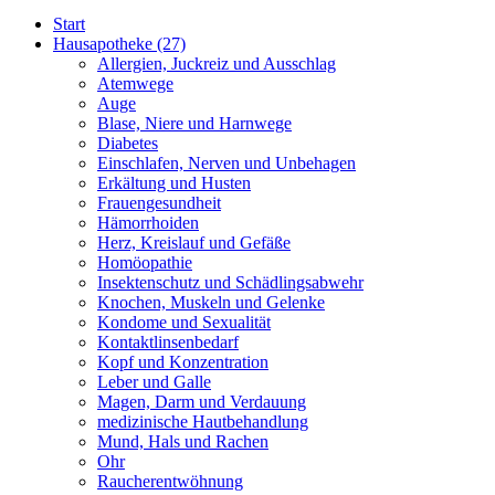
Start
Hausapotheke
(27)
Allergien, Juckreiz und Ausschlag
Atemwege
Auge
Blase, Niere und Harnwege
Diabetes
Einschlafen, Nerven und Unbehagen
Erkältung und Husten
Frauengesundheit
Hämorrhoiden
Herz, Kreislauf und Gefäße
Homöopathie
Insektenschutz und Schädlingsabwehr
Knochen, Muskeln und Gelenke
Kondome und Sexualität
Kontaktlinsenbedarf
Kopf und Konzentration
Leber und Galle
Magen, Darm und Verdauung
medizinische Hautbehandlung
Mund, Hals und Rachen
Ohr
Raucherentwöhnung