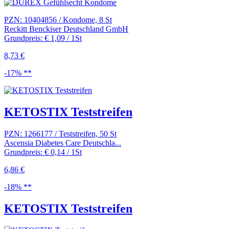
PZN: 10404856 / Kondome, 8 St
Reckitt Benckiser Deutschland GmbH
Grundpreis: € 1,09 / 1St
8,73 €
-17% **
KETOSTIX Teststreifen
PZN: 1266177 / Teststreifen, 50 St
Ascensia Diabetes Care Deutschla...
Grundpreis: € 0,14 / 1St
6,86 €
-18% **
KETOSTIX Teststreifen