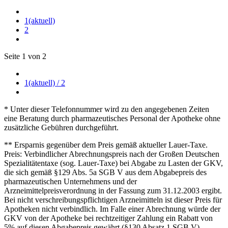
1
(aktuell)
2
Seite 1 von 2
1
(aktuell)
/ 2
* Unter dieser Telefonnummer wird zu den angegebenen Zeiten
eine Beratung durch pharmazeutisches Personal der Apotheke ohne
zusätzliche Gebühren durchgeführt.
** Ersparnis gegenüber dem Preis gemäß aktueller Lauer-Taxe.
Preis: Verbindlicher Abrechnungspreis nach der Großen Deutschen
Spezialitätentaxe (sog. Lauer-Taxe) bei Abgabe zu Lasten der GKV,
die sich gemäß §129 Abs. 5a SGB V aus dem Abgabepreis des
pharmazeutischen Unternehmens und der
Arzneimittelpreisverordnung in der Fassung zum 31.12.2003 ergibt.
Bei nicht verschreibungspflichtigen Arzneimitteln ist dieser Preis für
Apotheken nicht verbindlich. Im Falle einer Abrechnung würde der
GKV von der Apotheke bei rechtzeitiger Zahlung ein Rabatt von
5% auf diesen Abgabepreis gewährt (§130 Absatz 1 SGB V).