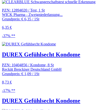
PZN: 12894020 / Test, 1 St
WICK Pharma - Zweigniederlassung...
Grundpreis: € 6,35 / 1St
6,35 €
-37% **
DUREX Gefühlsecht Kondome
PZN: 10404856 / Kondome, 8 St
Reckitt Benckiser Deutschland GmbH
Grundpreis: € 1,09 / 1St
8,73 €
-17% **
DUREX Gefühlsecht Kondome