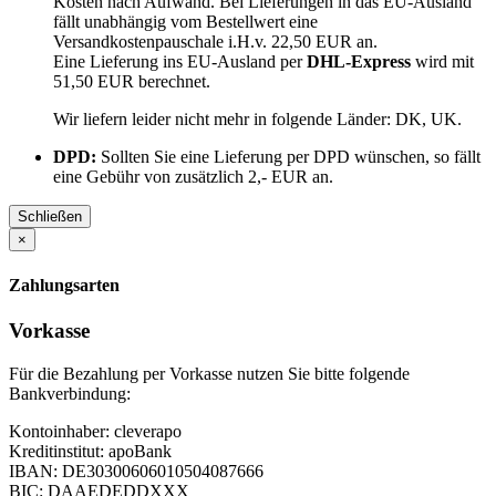
Kosten nach Aufwand. Bei Lieferungen in das EU-Ausland
fällt unabhängig vom Bestellwert eine
Versandkostenpauschale i.H.v. 22,50 EUR an.
Eine Lieferung ins EU-Ausland per
DHL-Express
wird mit
51,50 EUR berechnet.
Wir liefern leider nicht mehr in folgende Länder:
DK, UK
.
DPD:
Sollten Sie eine Lieferung per DPD wünschen, so fällt
eine Gebühr von zusätzlich 2,- EUR an.
Schließen
×
Zahlungsarten
Vorkasse
Für die Bezahlung per Vorkasse nutzen Sie bitte folgende
Bankverbindung:
Kontoinhaber: cleverapo
Kreditinstitut: apoBank
IBAN: DE30300606010504087666
BIC: DAAEDEDDXXX