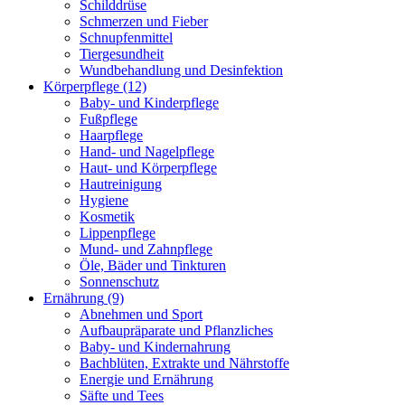
Schilddrüse
Schmerzen und Fieber
Schnupfenmittel
Tiergesundheit
Wundbehandlung und Desinfektion
Körperpflege
(12)
Baby- und Kinderpflege
Fußpflege
Haarpflege
Hand- und Nagelpflege
Haut- und Körperpflege
Hautreinigung
Hygiene
Kosmetik
Lippenpflege
Mund- und Zahnpflege
Öle, Bäder und Tinkturen
Sonnenschutz
Ernährung
(9)
Abnehmen und Sport
Aufbaupräparate und Pflanzliches
Baby- und Kindernahrung
Bachblüten, Extrakte und Nährstoffe
Energie und Ernährung
Säfte und Tees