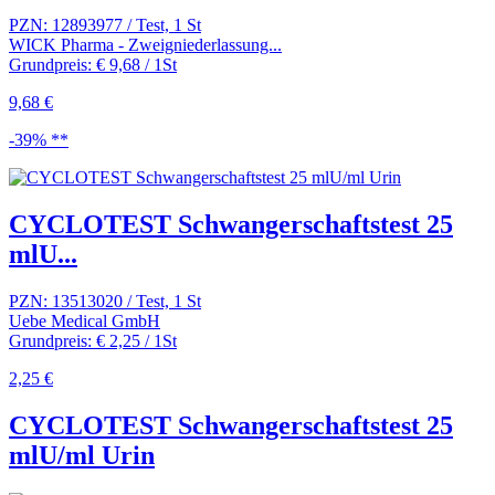
PZN: 12893977 / Test, 1 St
WICK Pharma - Zweigniederlassung...
Grundpreis: € 9,68 / 1St
9,68 €
-39% **
CYCLOTEST Schwangerschaftstest 25
mlU...
PZN: 13513020 / Test, 1 St
Uebe Medical GmbH
Grundpreis: € 2,25 / 1St
2,25 €
CYCLOTEST Schwangerschaftstest 25
mlU/ml Urin