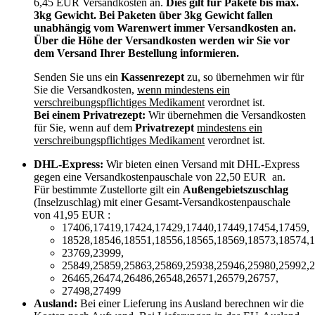
6,45 EUR Versandkosten an.
Dies gilt für Pakete bis max.
3kg Gewicht. Bei Paketen über 3kg Gewicht fallen
unabhängig vom Warenwert immer Versandkosten an.
Über die Höhe der Versandkosten werden wir Sie vor
dem Versand Ihrer Bestellung informieren.
Senden Sie uns ein
Kassenrezept
zu, so übernehmen wir für
Sie die Versandkosten,
wenn mindestens ein
verschreibungspflichtiges Medikament
verordnet ist.
Bei einem Privatrezept:
Wir übernehmen die Versandkosten
für Sie, wenn auf dem
Privatrezept
mindestens ein
verschreibungspflichtiges Medikament
verordnet ist.
DHL-Express:
Wir bieten einen Versand mit DHL-Express
gegen eine Versandkostenpauschale von 22,50 EUR an.
Für bestimmte Zustellorte gilt ein
Außengebietszuschlag
(Inselzuschlag) mit einer Gesamt-Versandkostenpauschale
von 41,95 EUR :
17406,17419,17424,17429,17440,17449,17454,17459,
18528,18546,18551,18556,18565,18569,18573,18574,1
23769,23999,
25849,25859,25863,25869,25938,25946,25980,25992,2
26465,26474,26486,26548,26571,26579,26757,
27498,27499
Ausland:
Bei einer Lieferung ins Ausland berechnen wir die