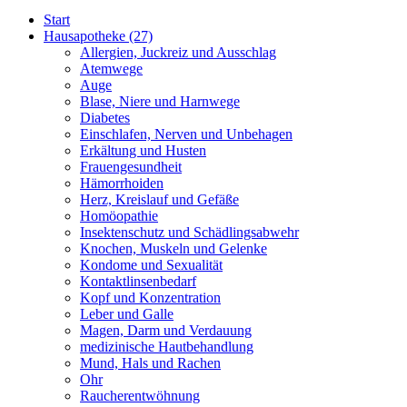
Start
Hausapotheke
(27)
Allergien, Juckreiz und Ausschlag
Atemwege
Auge
Blase, Niere und Harnwege
Diabetes
Einschlafen, Nerven und Unbehagen
Erkältung und Husten
Frauengesundheit
Hämorrhoiden
Herz, Kreislauf und Gefäße
Homöopathie
Insektenschutz und Schädlingsabwehr
Knochen, Muskeln und Gelenke
Kondome und Sexualität
Kontaktlinsenbedarf
Kopf und Konzentration
Leber und Galle
Magen, Darm und Verdauung
medizinische Hautbehandlung
Mund, Hals und Rachen
Ohr
Raucherentwöhnung