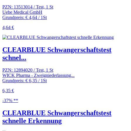
PZN: 13513014 / Test, 1 St
Uebe Medical GmbH
Grundpreis: € 4,64 / 1St
4,64 €
CLEARBLUE Schwangerschaftstest
schnel...
PZN: 12894020 / Test, 1 St
WICK Pharma - Zweigniederlassung...
Grundpreis: € 6,35 / 1St
6,35 €
-37% **
CLEARBLUE Schwangerschaftstest
schnelle Erkennung