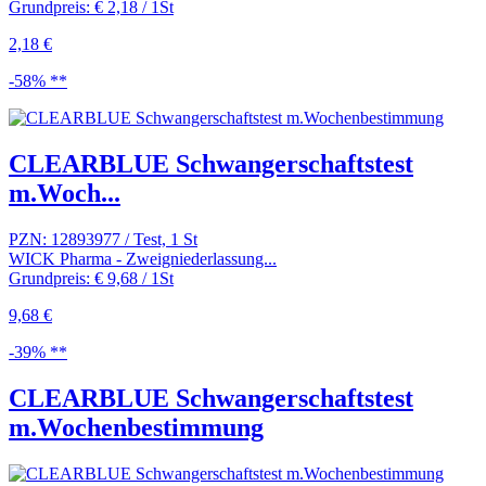
Grundpreis: € 2,18 / 1St
2,18 €
-58% **
CLEARBLUE Schwangerschaftstest
m.Woch...
PZN: 12893977 / Test, 1 St
WICK Pharma - Zweigniederlassung...
Grundpreis: € 9,68 / 1St
9,68 €
-39% **
CLEARBLUE Schwangerschaftstest
m.Wochenbestimmung