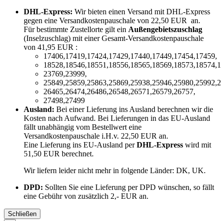
DHL-Express:
Wir bieten einen Versand mit DHL-Express
gegen eine Versandkostenpauschale von 22,50 EUR an.
Für bestimmte Zustellorte gilt ein
Außengebietszuschlag
(Inselzuschlag) mit einer Gesamt-Versandkostenpauschale
von 41,95 EUR :
17406,17419,17424,17429,17440,17449,17454,17459,
18528,18546,18551,18556,18565,18569,18573,18574,1
23769,23999,
25849,25859,25863,25869,25938,25946,25980,25992,2
26465,26474,26486,26548,26571,26579,26757,
27498,27499
Ausland:
Bei einer Lieferung ins Ausland berechnen wir die
Kosten nach Aufwand. Bei Lieferungen in das EU-Ausland
fällt unabhängig vom Bestellwert eine
Versandkostenpauschale i.H.v. 22,50 EUR an.
Eine Lieferung ins EU-Ausland per
DHL-Express
wird mit
51,50 EUR berechnet.
Wir liefern leider nicht mehr in folgende Länder:
DK, UK
.
DPD:
Sollten Sie eine Lieferung per DPD wünschen, so fällt
eine Gebühr von zusätzlich 2,- EUR an.
Schließen