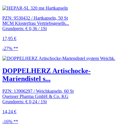
PZN: 9530432 / Hartkapseln, 50 St
MCM Klosterfrau Vertriebsgesells...
Grundpreis: € 0,36 / 1St
17,95 €
-27% **
DOPPELHERZ Artischocke-
Mariendistel s...
PZN: 13906297 / Weichkapseln, 60 St
Queisser Pharma GmbH & Co. KG
Grundpreis: € 0,24 / 1St
14,24 €
-16% **