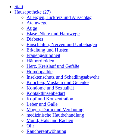
Start
Hausapotheke
(27)
Allergien, Juckreiz und Ausschlag
Atemwege
Auge
Blase, Niere und Harnwege
Diabetes
Einschlafen, Nerven und Unbehagen
Erkältung und Husten
Frauengesundheit
Hämorrhoiden
Herz, Kreislauf und Gefäße
Homöopathie
Insektenschutz und Schädlingsabwehr
Knochen, Muskeln und Gelenke
Kondome und Sexualität
Kontaktlinsenbedarf
Kopf und Konzentration
Leber und Galle
Magen, Darm und Verdauung
medizinische Hautbehandlung
Mund, Hals und Rachen
Ohr
Raucherentwöhnung