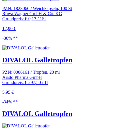
PZN: 1828066 / Weichkapseln, 100 St
Rowa Wagner GmbH & Co. KG
Grundpreis: € 0,13 / 1St
12,90 €
-30% **
DIVALOL Galletropfen
PZN: 0006161 / Tropfen, 20 ml
Aristo Pharma GmbH
Grundpreis: € 297,50 / 1l
5,95 €
-34% **
DIVALOL Galletropfen