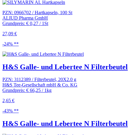
PZN: 0966702 / Hartkapseln, 100 St
ALIUD Pharma GmbH
Grundpreis: € 0,27 / 1St
27,09 €
-24% **
H&S Galle- und Lebertee N Filterbeutel
PZN: 3112389 / Filterbeutel, 20X2.0 g
H&S Tee-Gesellschaft mbH & Co. KG
Grundpreis: € 66,25 / 1kg
2,65 €
-43% **
H&S Galle- und Lebertee N Filterbeutel