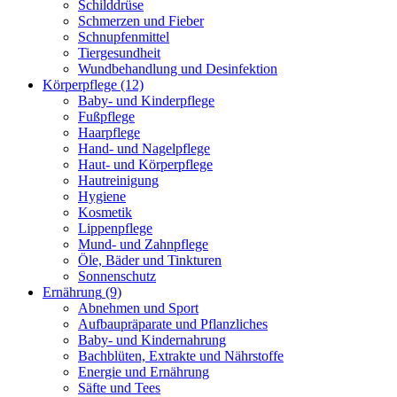
Schilddrüse
Schmerzen und Fieber
Schnupfenmittel
Tiergesundheit
Wundbehandlung und Desinfektion
Körperpflege
(12)
Baby- und Kinderpflege
Fußpflege
Haarpflege
Hand- und Nagelpflege
Haut- und Körperpflege
Hautreinigung
Hygiene
Kosmetik
Lippenpflege
Mund- und Zahnpflege
Öle, Bäder und Tinkturen
Sonnenschutz
Ernährung
(9)
Abnehmen und Sport
Aufbaupräparate und Pflanzliches
Baby- und Kindernahrung
Bachblüten, Extrakte und Nährstoffe
Energie und Ernährung
Säfte und Tees