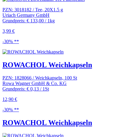
PZN: 3018182 / Tee, 20X1.5 g
Uriach Germany GmbH
Grundpreis: € 133,00 / 1kg
3,99 €
-30% **
ROWACHOL Weichkapseln
PZN: 1828066 / Weichkapseln, 100 St
Rowa Wagner GmbH & Co. KG
Grundpreis: € 0,13 / 1St
12,90 €
-30% **
ROWACHOL Weichkapseln