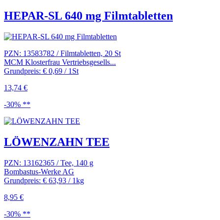
HEPAR-SL 640 mg Filmtabletten
PZN: 13583782 / Filmtabletten, 20 St
MCM Klosterfrau Vertriebsgesells...
Grundpreis: € 0,69 / 1St
13,74 €
-30% **
LÖWENZAHN TEE
PZN: 13162365 / Tee, 140 g
Bombastus-Werke AG
Grundpreis: € 63,93 / 1kg
8,95 €
-30% **