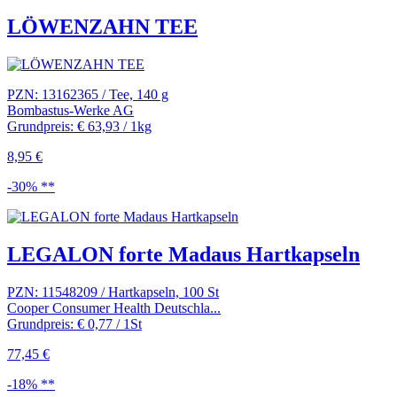
LÖWENZAHN TEE
PZN: 13162365 / Tee, 140 g
Bombastus-Werke AG
Grundpreis: € 63,93 / 1kg
8,95 €
-30% **
LEGALON forte Madaus Hartkapseln
PZN: 11548209 / Hartkapseln, 100 St
Cooper Consumer Health Deutschla...
Grundpreis: € 0,77 / 1St
77,45 €
-18% **