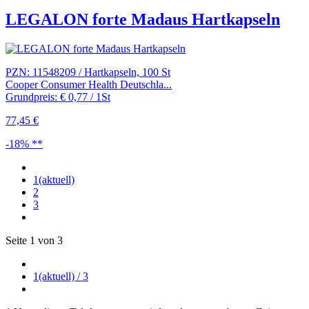
LEGALON forte Madaus Hartkapseln
PZN: 11548209 / Hartkapseln, 100 St
Cooper Consumer Health Deutschla...
Grundpreis: € 0,77 / 1St
77,45 €
-18% **
1
(aktuell)
2
3
Seite 1 von 3
1
(aktuell)
/ 3