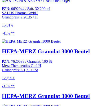
PZN: 0692044 / Saft, 3X200 ml
SALUS Pharma GmbH
Grundpreis: € 26,35 / 1l
15,81 €
-41% **
HEPA-MERZ Granulat 3000 Beutel
PZN: 7620639 / Granulat, 100 St
Merz Therapeutics GmbH
Grundpreis: € 1,21 / 1St
120,99 €
-31% **
HEPA-MERZ Granulat 3000 Beutel