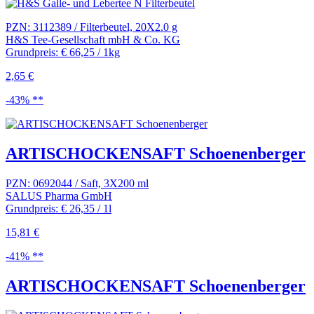
PZN: 3112389 / Filterbeutel, 20X2.0 g
H&S Tee-Gesellschaft mbH & Co. KG
Grundpreis: € 66,25 / 1kg
2,65 €
-43% **
ARTISCHOCKENSAFT Schoenenberger
PZN: 0692044 / Saft, 3X200 ml
SALUS Pharma GmbH
Grundpreis: € 26,35 / 1l
15,81 €
-41% **
ARTISCHOCKENSAFT Schoenenberger