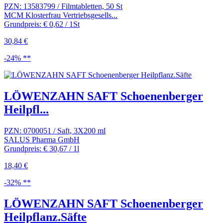
PZN: 13583799 / Filmtabletten, 50 St
MCM Klosterfrau Vertriebsgesells...
Grundpreis: € 0,62 / 1St
30,84 €
-24% **
LÖWENZAHN SAFT Schoenenberger
Heilpfl...
PZN: 0700051 / Saft, 3X200 ml
SALUS Pharma GmbH
Grundpreis: € 30,67 / 1l
18,40 €
-32% **
LÖWENZAHN SAFT Schoenenberger
Heilpflanz.Säfte