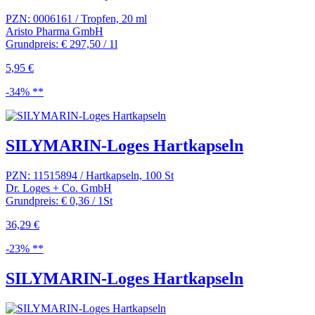
PZN: 0006161 / Tropfen, 20 ml
Aristo Pharma GmbH
Grundpreis: € 297,50 / 1l
5,95 €
-34% **
SILYMARIN-Loges Hartkapseln
PZN: 11515894 / Hartkapseln, 100 St
Dr. Loges + Co. GmbH
Grundpreis: € 0,36 / 1St
36,29 €
-23% **
SILYMARIN-Loges Hartkapseln