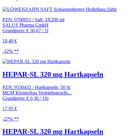
PZN: 0700051 / Saft, 3X200 ml
SALUS Pharma GmbH
Grundpreis: € 30,67 / 1l
18,40 €
-32% **
HEPAR-SL 320 mg Hartkapseln
PZN: 9530432 / Hartkapseln, 50 St
MCM Klosterfrau Vertriebsgesells...
Grundpreis: € 0,36 / 1St
17,95 €
-27% **
HEPAR-SL 320 mg Hartkapseln