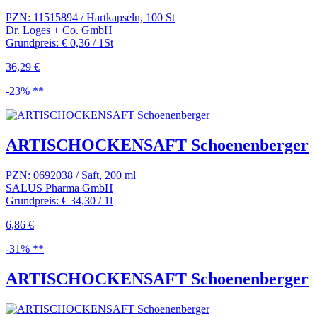
PZN: 11515894 / Hartkapseln, 100 St
Dr. Loges + Co. GmbH
Grundpreis: € 0,36 / 1St
36,29 €
-23% **
ARTISCHOCKENSAFT Schoenenberger
PZN: 0692038 / Saft, 200 ml
SALUS Pharma GmbH
Grundpreis: € 34,30 / 1l
6,86 €
-31% **
ARTISCHOCKENSAFT Schoenenberger