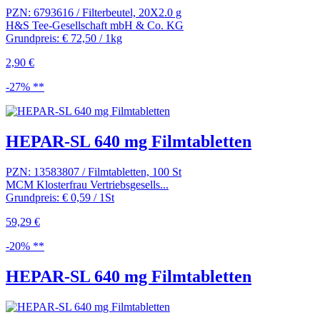
PZN: 6793616 / Filterbeutel, 20X2.0 g
H&S Tee-Gesellschaft mbH & Co. KG
Grundpreis: € 72,50 / 1kg
2,90 €
-27% **
HEPAR-SL 640 mg Filmtabletten
PZN: 13583807 / Filmtabletten, 100 St
MCM Klosterfrau Vertriebsgesells...
Grundpreis: € 0,59 / 1St
59,29 €
-20% **
HEPAR-SL 640 mg Filmtabletten