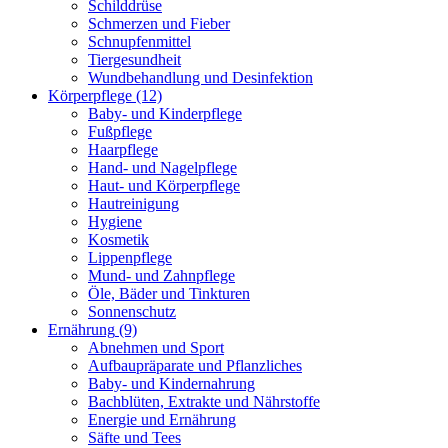
Schilddrüse
Schmerzen und Fieber
Schnupfenmittel
Tiergesundheit
Wundbehandlung und Desinfektion
Körperpflege
(12)
Baby- und Kinderpflege
Fußpflege
Haarpflege
Hand- und Nagelpflege
Haut- und Körperpflege
Hautreinigung
Hygiene
Kosmetik
Lippenpflege
Mund- und Zahnpflege
Öle, Bäder und Tinkturen
Sonnenschutz
Ernährung
(9)
Abnehmen und Sport
Aufbaupräparate und Pflanzliches
Baby- und Kindernahrung
Bachblüten, Extrakte und Nährstoffe
Energie und Ernährung
Säfte und Tees