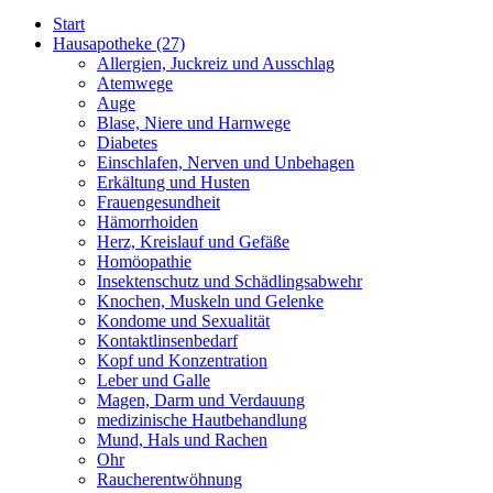
Start
Hausapotheke
(27)
Allergien, Juckreiz und Ausschlag
Atemwege
Auge
Blase, Niere und Harnwege
Diabetes
Einschlafen, Nerven und Unbehagen
Erkältung und Husten
Frauengesundheit
Hämorrhoiden
Herz, Kreislauf und Gefäße
Homöopathie
Insektenschutz und Schädlingsabwehr
Knochen, Muskeln und Gelenke
Kondome und Sexualität
Kontaktlinsenbedarf
Kopf und Konzentration
Leber und Galle
Magen, Darm und Verdauung
medizinische Hautbehandlung
Mund, Hals und Rachen
Ohr
Raucherentwöhnung