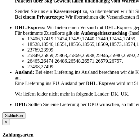
Paketen über 3kg Gewicht fallen unabhängig vom Warenwe
Senden Sie uns ein
Kassenrezept
zu, so übernehmen wir für S
Bei einem Privatrezept:
Wir übernehmen die Versandkosten f
DHL-Express:
Wir bieten einen Versand mit DHL-Express ge
Für bestimmte Zustellorte gilt ein
Außengebietszuschlag
(Inse
17406,17419,17424,17429,17440,17449,17454,17459,
18528,18546,18551,18556,18565,18569,18573,18574,1
23769,23999,
25849,25859,25863,25869,25938,25946,25980,25992,2
26465,26474,26486,26548,26571,26579,26757,
27498,27499
Ausland:
Bei einer Lieferung ins Ausland berechnen wir die 
an.
Eine Lieferung ins EU-Ausland per
DHL-Express
wird mit 51
Wir liefern leider nicht mehr in folgende Länder:
DK, UK
.
DPD:
Sollten Sie eine Lieferung per DPD wünschen, so fällt 
Schließen
×
Zahlungsarten