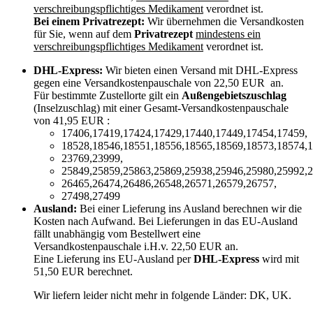
verschreibungspflichtiges Medikament
verordnet ist.
Bei einem Privatrezept:
Wir übernehmen die Versandkosten
für Sie, wenn auf dem
Privatrezept
mindestens ein
verschreibungspflichtiges Medikament
verordnet ist.
DHL-Express:
Wir bieten einen Versand mit DHL-Express
gegen eine Versandkostenpauschale von 22,50 EUR an.
Für bestimmte Zustellorte gilt ein
Außengebietszuschlag
(Inselzuschlag) mit einer Gesamt-Versandkostenpauschale
von 41,95 EUR :
17406,17419,17424,17429,17440,17449,17454,17459,
18528,18546,18551,18556,18565,18569,18573,18574,1
23769,23999,
25849,25859,25863,25869,25938,25946,25980,25992,2
26465,26474,26486,26548,26571,26579,26757,
27498,27499
Ausland:
Bei einer Lieferung ins Ausland berechnen wir die
Kosten nach Aufwand. Bei Lieferungen in das EU-Ausland
fällt unabhängig vom Bestellwert eine
Versandkostenpauschale i.H.v. 22,50 EUR an.
Eine Lieferung ins EU-Ausland per
DHL-Express
wird mit
51,50 EUR berechnet.
Wir liefern leider nicht mehr in folgende Länder:
DK, UK
.