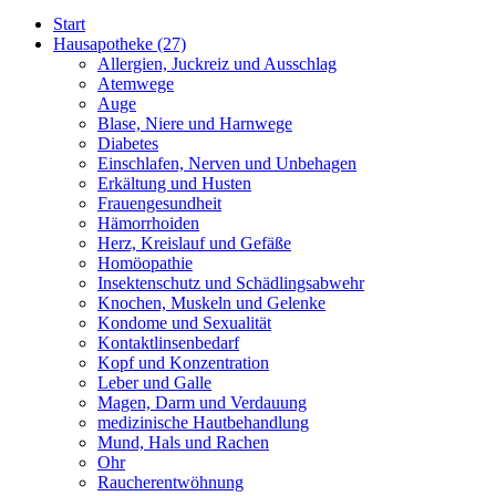
Start
Hausapotheke
(27)
Allergien, Juckreiz und Ausschlag
Atemwege
Auge
Blase, Niere und Harnwege
Diabetes
Einschlafen, Nerven und Unbehagen
Erkältung und Husten
Frauengesundheit
Hämorrhoiden
Herz, Kreislauf und Gefäße
Homöopathie
Insektenschutz und Schädlingsabwehr
Knochen, Muskeln und Gelenke
Kondome und Sexualität
Kontaktlinsenbedarf
Kopf und Konzentration
Leber und Galle
Magen, Darm und Verdauung
medizinische Hautbehandlung
Mund, Hals und Rachen
Ohr
Raucherentwöhnung