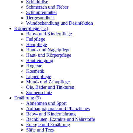
Schilddrüse
Schmerzen und Fieber
Schnupfenmittel
Tiergesundheit
Wundbehandlung und Desinfektion
Körperpflege
(12)
Baby- und Kinderpflege
Fußpflege
Haarpflege
Hand- und Nagelpflege
Haut- und Körperpflege
Hautreinigung
Hygiene
Kosmetik
Lippenpflege
Mund- und Zahnpflege
Öle, Bäder und Tinkturen
Sonnenschutz
Ernährung
(9)
Abnehmen und Sport
Aufbaupräparate und Pflanzliches
Baby- und Kindernahrung
Bachblüten, Extrakte und Nährstoffe
Energie und Ernährung
Säfte und Tees