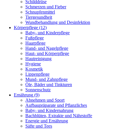
Schilddrüse
Schmerzen und Fieber
Schnupfenmittel
Tiergesundheit
Wundbehandlung und Desinfektion
Körperpflege
(12)
Baby- und Kinderpflege
Fußpflege
Haarpflege
Hand- und Nagelpflege
Haut- und Körperpflege
Hautreinigung
Hygiene
Kosmetik
Lippenpflege
Mund- und Zahnpflege
Öle, Bäder und Tinkturen
Sonnenschutz
Ernährung
(9)
Abnehmen und Sport
Aufbaupräparate und Pflanzliches
Baby- und Kindernahrung
Bachblüten, Extrakte und Nährstoffe
Energie und Ernährung
Säfte und Tees