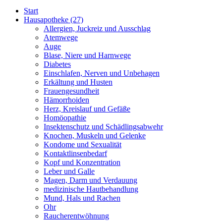
Start
Hausapotheke
(27)
Allergien, Juckreiz und Ausschlag
Atemwege
Auge
Blase, Niere und Harnwege
Diabetes
Einschlafen, Nerven und Unbehagen
Erkältung und Husten
Frauengesundheit
Hämorrhoiden
Herz, Kreislauf und Gefäße
Homöopathie
Insektenschutz und Schädlingsabwehr
Knochen, Muskeln und Gelenke
Kondome und Sexualität
Kontaktlinsenbedarf
Kopf und Konzentration
Leber und Galle
Magen, Darm und Verdauung
medizinische Hautbehandlung
Mund, Hals und Rachen
Ohr
Raucherentwöhnung