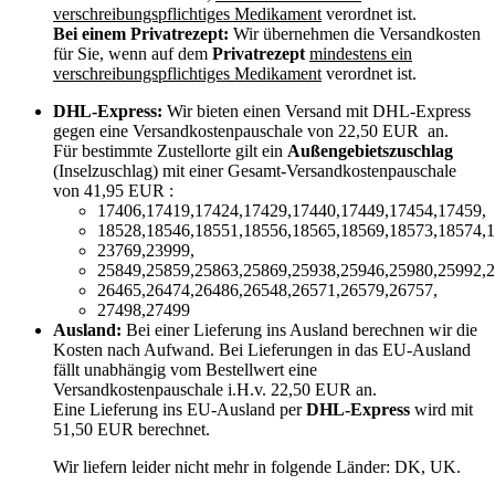
verschreibungspflichtiges Medikament
verordnet ist.
Bei einem Privatrezept:
Wir übernehmen die Versandkosten
für Sie, wenn auf dem
Privatrezept
mindestens ein
verschreibungspflichtiges Medikament
verordnet ist.
DHL-Express:
Wir bieten einen Versand mit DHL-Express
gegen eine Versandkostenpauschale von 22,50 EUR an.
Für bestimmte Zustellorte gilt ein
Außengebietszuschlag
(Inselzuschlag) mit einer Gesamt-Versandkostenpauschale
von 41,95 EUR :
17406,17419,17424,17429,17440,17449,17454,17459,
18528,18546,18551,18556,18565,18569,18573,18574,1
23769,23999,
25849,25859,25863,25869,25938,25946,25980,25992,2
26465,26474,26486,26548,26571,26579,26757,
27498,27499
Ausland:
Bei einer Lieferung ins Ausland berechnen wir die
Kosten nach Aufwand. Bei Lieferungen in das EU-Ausland
fällt unabhängig vom Bestellwert eine
Versandkostenpauschale i.H.v. 22,50 EUR an.
Eine Lieferung ins EU-Ausland per
DHL-Express
wird mit
51,50 EUR berechnet.
Wir liefern leider nicht mehr in folgende Länder:
DK, UK
.