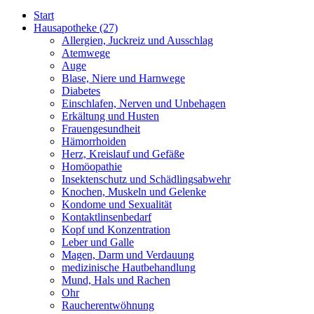
Start
Hausapotheke
(27)
Allergien, Juckreiz und Ausschlag
Atemwege
Auge
Blase, Niere und Harnwege
Diabetes
Einschlafen, Nerven und Unbehagen
Erkältung und Husten
Frauengesundheit
Hämorrhoiden
Herz, Kreislauf und Gefäße
Homöopathie
Insektenschutz und Schädlingsabwehr
Knochen, Muskeln und Gelenke
Kondome und Sexualität
Kontaktlinsenbedarf
Kopf und Konzentration
Leber und Galle
Magen, Darm und Verdauung
medizinische Hautbehandlung
Mund, Hals und Rachen
Ohr
Raucherentwöhnung