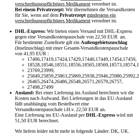
verschreibungspflichtiges Medikament
verordnet ist.
Bei einem Privatrezept:
Wir übernehmen die Versandkosten
für Sie, wenn auf dem
Privatrezept
mindestens ein
verschreibungspflichtiges Medikament
verordnet ist.
DHL-Express:
Wir bieten einen Versand mit DHL-Express
gegen eine Versandkostenpauschale von 22,50 EUR an.
Für bestimmte Zustellorte gilt ein
Außengebietszuschlag
(Inselzuschlag) mit einer Gesamt-Versandkostenpauschale
von 41,95 EUR :
17406,17419,17424,17429,17440,17449,17454,17459,
18528,18546,18551,18556,18565,18569,18573,18574,1
23769,23999,
25849,25859,25863,25869,25938,25946,25980,25992,2
26465,26474,26486,26548,26571,26579,26757,
27498,27499
Ausland:
Bei einer Lieferung ins Ausland berechnen wir die
Kosten nach Aufwand. Bei Lieferungen in das EU-Ausland
fällt unabhängig vom Bestellwert eine
Versandkostenpauschale i.H.v. 22,50 EUR an.
Eine Lieferung ins EU-Ausland per
DHL-Express
wird mit
51,50 EUR berechnet.
Wir liefern leider nicht mehr in folgende Länder:
DK, UK
.