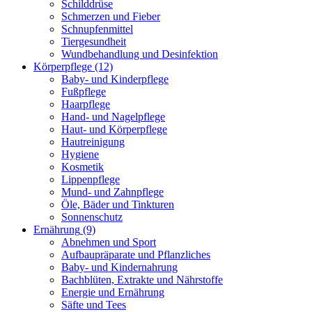
Schilddrüse
Schmerzen und Fieber
Schnupfenmittel
Tiergesundheit
Wundbehandlung und Desinfektion
Körperpflege
(12)
Baby- und Kinderpflege
Fußpflege
Haarpflege
Hand- und Nagelpflege
Haut- und Körperpflege
Hautreinigung
Hygiene
Kosmetik
Lippenpflege
Mund- und Zahnpflege
Öle, Bäder und Tinkturen
Sonnenschutz
Ernährung
(9)
Abnehmen und Sport
Aufbaupräparate und Pflanzliches
Baby- und Kindernahrung
Bachblüten, Extrakte und Nährstoffe
Energie und Ernährung
Säfte und Tees