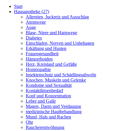
Start
Hausapotheke
(27)
Allergien, Juckreiz und Ausschlag
Atemwege
Auge
Blase, Niere und Harnwege
Diabetes
Einschlafen, Nerven und Unbehagen
Erkältung und Husten
Frauengesundheit
Hämorrhoiden
Herz, Kreislauf und Gefäße
Homöopathie
Insektenschutz und Schädlingsabwehr
Knochen, Muskeln und Gelenke
Kondome und Sexualität
Kontaktlinsenbedarf
Kopf und Konzentration
Leber und Galle
Magen, Darm und Verdauung
medizinische Hautbehandlung
Mund, Hals und Rachen
Ohr
Raucherentwöhnung