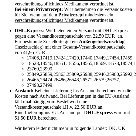
verschreibungspflichtiges Medikament
verordnet ist.
Bei einem Privatrezept:
Wir übernehmen die Versandkosten
für Sie, wenn auf dem
Privatrezept
mindestens ein
verschreibungspflichtiges Medikament
verordnet ist.
DHL-Express:
Wir bieten einen Versand mit DHL-Express
gegen eine Versandkostenpauschale von 22,50 EUR an.
Für bestimmte Zustellorte gilt ein
Außengebietszuschlag
(Inselzuschlag) mit einer Gesamt-Versandkostenpauschale
von 41,95 EUR :
17406,17419,17424,17429,17440,17449,17454,17459,
18528,18546,18551,18556,18565,18569,18573,18574,1
23769,23999,
25849,25859,25863,25869,25938,25946,25980,25992,2
26465,26474,26486,26548,26571,26579,26757,
27498,27499
Ausland:
Bei einer Lieferung ins Ausland berechnen wir die
Kosten nach Aufwand. Bei Lieferungen in das EU-Ausland
fällt unabhängig vom Bestellwert eine
Versandkostenpauschale i.H.v. 22,50 EUR an.
Eine Lieferung ins EU-Ausland per
DHL-Express
wird mit
51,50 EUR berechnet.
Wir liefern leider nicht mehr in folgende Länder:
DK, UK
.