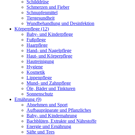
Schilddrüse
Schmerzen und Fieber
Schnupfenmittel
Tiergesundheit
Wundbehandlung und Desinfektion
Körperpflege
(12)
Baby- und Kinderpflege
Fußpflege
Haarpflege
Hand- und Nagelpflege
Haut- und Körperpflege
Hautreinigung
Hygiene
Kosmetik
Lippenpflege
Mund- und Zahnpflege
Öle, Bäder und Tinkturen
Sonnenschutz
Ernährung
(9)
Abnehmen und Sport
Aufbaupräparate und Pflanzliches
Baby- und Kindernahrung
Bachblüten, Extrakte und Nährstoffe
Energie und Ernährung
Säfte und Tees