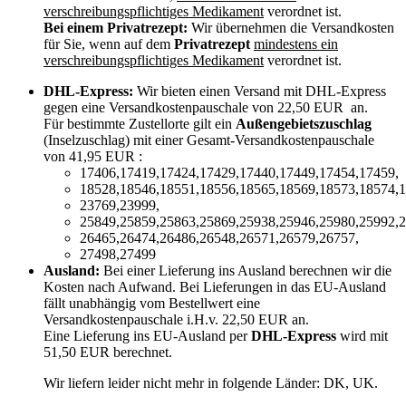
verschreibungspflichtiges Medikament
verordnet ist.
Bei einem Privatrezept:
Wir übernehmen die Versandkosten
für Sie, wenn auf dem
Privatrezept
mindestens ein
verschreibungspflichtiges Medikament
verordnet ist.
DHL-Express:
Wir bieten einen Versand mit DHL-Express
gegen eine Versandkostenpauschale von 22,50 EUR an.
Für bestimmte Zustellorte gilt ein
Außengebietszuschlag
(Inselzuschlag) mit einer Gesamt-Versandkostenpauschale
von 41,95 EUR :
17406,17419,17424,17429,17440,17449,17454,17459,
18528,18546,18551,18556,18565,18569,18573,18574,1
23769,23999,
25849,25859,25863,25869,25938,25946,25980,25992,2
26465,26474,26486,26548,26571,26579,26757,
27498,27499
Ausland:
Bei einer Lieferung ins Ausland berechnen wir die
Kosten nach Aufwand. Bei Lieferungen in das EU-Ausland
fällt unabhängig vom Bestellwert eine
Versandkostenpauschale i.H.v. 22,50 EUR an.
Eine Lieferung ins EU-Ausland per
DHL-Express
wird mit
51,50 EUR berechnet.
Wir liefern leider nicht mehr in folgende Länder:
DK, UK
.