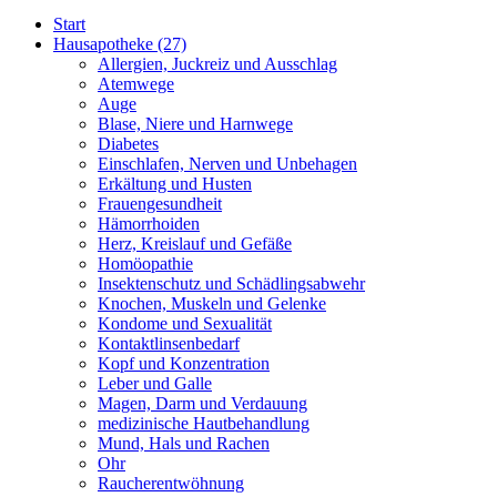
Start
Hausapotheke
(27)
Allergien, Juckreiz und Ausschlag
Atemwege
Auge
Blase, Niere und Harnwege
Diabetes
Einschlafen, Nerven und Unbehagen
Erkältung und Husten
Frauengesundheit
Hämorrhoiden
Herz, Kreislauf und Gefäße
Homöopathie
Insektenschutz und Schädlingsabwehr
Knochen, Muskeln und Gelenke
Kondome und Sexualität
Kontaktlinsenbedarf
Kopf und Konzentration
Leber und Galle
Magen, Darm und Verdauung
medizinische Hautbehandlung
Mund, Hals und Rachen
Ohr
Raucherentwöhnung