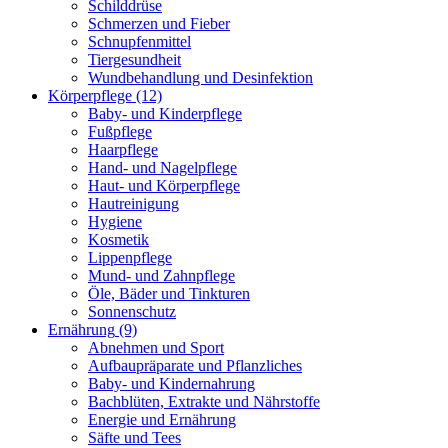
Schilddrüse
Schmerzen und Fieber
Schnupfenmittel
Tiergesundheit
Wundbehandlung und Desinfektion
Körperpflege
(12)
Baby- und Kinderpflege
Fußpflege
Haarpflege
Hand- und Nagelpflege
Haut- und Körperpflege
Hautreinigung
Hygiene
Kosmetik
Lippenpflege
Mund- und Zahnpflege
Öle, Bäder und Tinkturen
Sonnenschutz
Ernährung
(9)
Abnehmen und Sport
Aufbaupräparate und Pflanzliches
Baby- und Kindernahrung
Bachblüten, Extrakte und Nährstoffe
Energie und Ernährung
Säfte und Tees