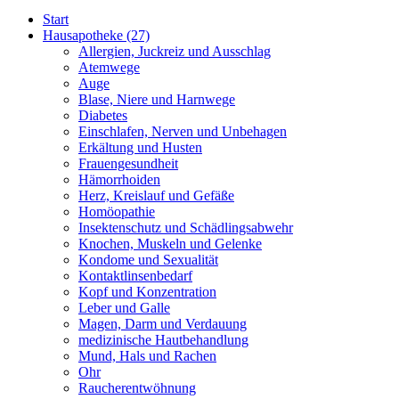
Start
Hausapotheke
(27)
Allergien, Juckreiz und Ausschlag
Atemwege
Auge
Blase, Niere und Harnwege
Diabetes
Einschlafen, Nerven und Unbehagen
Erkältung und Husten
Frauengesundheit
Hämorrhoiden
Herz, Kreislauf und Gefäße
Homöopathie
Insektenschutz und Schädlingsabwehr
Knochen, Muskeln und Gelenke
Kondome und Sexualität
Kontaktlinsenbedarf
Kopf und Konzentration
Leber und Galle
Magen, Darm und Verdauung
medizinische Hautbehandlung
Mund, Hals und Rachen
Ohr
Raucherentwöhnung