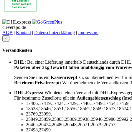
cleverapo.de
AGB
|
Kontakt
|
Datenschutzerklärung
|
Impressum
×
Versandkosten
DHL:
Bei einer Lieferung innerhalb Deutschlands durch DHL 
Paketen über 3kg Gewicht fallen unabhängig vom Warenwe
Senden Sie uns ein
Kassenrezept
zu, so übernehmen wir für S
Bei einem Privatrezept:
Wir übernehmen die Versandkosten f
DHL-Express:
Wir bieten einen Versand mit DHL-Express ge
Für bestimmte Zustellorte gilt ein
Außengebietszuschlag
(Inse
17406,17419,17424,17429,17440,17449,17454,17459,
18528,18546,18551,18556,18565,18569,18573,18574,1
23769,23999,
25849,25859,25863,25869,25938,25946,25980,25992,2
26465,26474,26486,26548,26571,26579,26757,
27498,27499