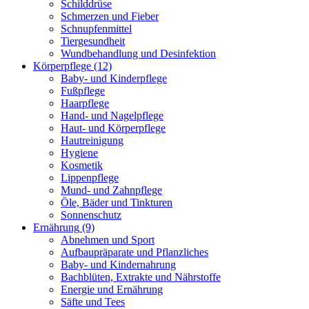
Schilddrüse
Schmerzen und Fieber
Schnupfenmittel
Tiergesundheit
Wundbehandlung und Desinfektion
Körperpflege
(12)
Baby- und Kinderpflege
Fußpflege
Haarpflege
Hand- und Nagelpflege
Haut- und Körperpflege
Hautreinigung
Hygiene
Kosmetik
Lippenpflege
Mund- und Zahnpflege
Öle, Bäder und Tinkturen
Sonnenschutz
Ernährung
(9)
Abnehmen und Sport
Aufbaupräparate und Pflanzliches
Baby- und Kindernahrung
Bachblüten, Extrakte und Nährstoffe
Energie und Ernährung
Säfte und Tees