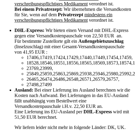
verschreibungspflichtiges Medikament
verordnet ist.
Bei einem Privatrezept:
Wir übernehmen die Versandkosten
für Sie, wenn auf dem
Privatrezept
mindestens ein
verschreibungspflichtiges Medikament
verordnet ist.
DHL-Express:
Wir bieten einen Versand mit DHL-Express
gegen eine Versandkostenpauschale von 22,50 EUR an.
Für bestimmte Zustellorte gilt ein
Außengebietszuschlag
(Inselzuschlag) mit einer Gesamt-Versandkostenpauschale
von 41,95 EUR :
17406,17419,17424,17429,17440,17449,17454,17459,
18528,18546,18551,18556,18565,18569,18573,18574,1
23769,23999,
25849,25859,25863,25869,25938,25946,25980,25992,2
26465,26474,26486,26548,26571,26579,26757,
27498,27499
Ausland:
Bei einer Lieferung ins Ausland berechnen wir die
Kosten nach Aufwand. Bei Lieferungen in das EU-Ausland
fällt unabhängig vom Bestellwert eine
Versandkostenpauschale i.H.v. 22,50 EUR an.
Eine Lieferung ins EU-Ausland per
DHL-Express
wird mit
51,50 EUR berechnet.
Wir liefern leider nicht mehr in folgende Länder:
DK, UK
.