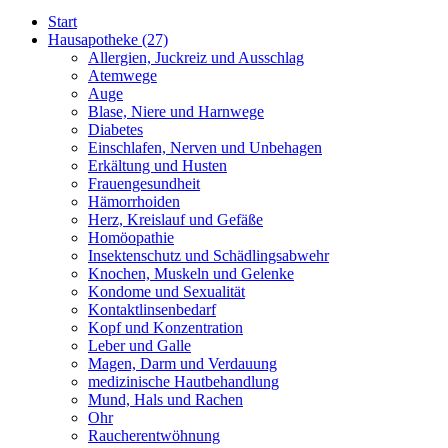
Start
Hausapotheke
(27)
Allergien, Juckreiz und Ausschlag
Atemwege
Auge
Blase, Niere und Harnwege
Diabetes
Einschlafen, Nerven und Unbehagen
Erkältung und Husten
Frauengesundheit
Hämorrhoiden
Herz, Kreislauf und Gefäße
Homöopathie
Insektenschutz und Schädlingsabwehr
Knochen, Muskeln und Gelenke
Kondome und Sexualität
Kontaktlinsenbedarf
Kopf und Konzentration
Leber und Galle
Magen, Darm und Verdauung
medizinische Hautbehandlung
Mund, Hals und Rachen
Ohr
Raucherentwöhnung