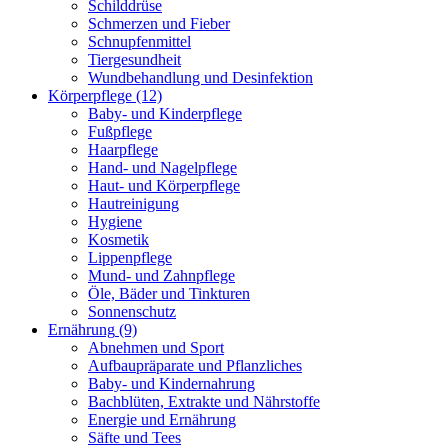
Schilddrüse
Schmerzen und Fieber
Schnupfenmittel
Tiergesundheit
Wundbehandlung und Desinfektion
Körperpflege
(12)
Baby- und Kinderpflege
Fußpflege
Haarpflege
Hand- und Nagelpflege
Haut- und Körperpflege
Hautreinigung
Hygiene
Kosmetik
Lippenpflege
Mund- und Zahnpflege
Öle, Bäder und Tinkturen
Sonnenschutz
Ernährung
(9)
Abnehmen und Sport
Aufbaupräparate und Pflanzliches
Baby- und Kindernahrung
Bachblüten, Extrakte und Nährstoffe
Energie und Ernährung
Säfte und Tees