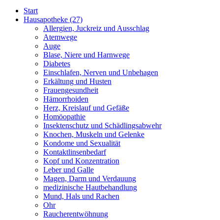
Start
Hausapotheke
(27)
Allergien, Juckreiz und Ausschlag
Atemwege
Auge
Blase, Niere und Harnwege
Diabetes
Einschlafen, Nerven und Unbehagen
Erkältung und Husten
Frauengesundheit
Hämorrhoiden
Herz, Kreislauf und Gefäße
Homöopathie
Insektenschutz und Schädlingsabwehr
Knochen, Muskeln und Gelenke
Kondome und Sexualität
Kontaktlinsenbedarf
Kopf und Konzentration
Leber und Galle
Magen, Darm und Verdauung
medizinische Hautbehandlung
Mund, Hals und Rachen
Ohr
Raucherentwöhnung