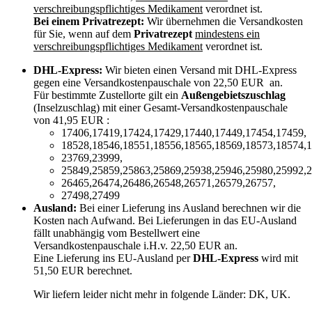
verschreibungspflichtiges Medikament
verordnet ist.
Bei einem Privatrezept:
Wir übernehmen die Versandkosten
für Sie, wenn auf dem
Privatrezept
mindestens ein
verschreibungspflichtiges Medikament
verordnet ist.
DHL-Express:
Wir bieten einen Versand mit DHL-Express
gegen eine Versandkostenpauschale von 22,50 EUR an.
Für bestimmte Zustellorte gilt ein
Außengebietszuschlag
(Inselzuschlag) mit einer Gesamt-Versandkostenpauschale
von 41,95 EUR :
17406,17419,17424,17429,17440,17449,17454,17459,
18528,18546,18551,18556,18565,18569,18573,18574,1
23769,23999,
25849,25859,25863,25869,25938,25946,25980,25992,2
26465,26474,26486,26548,26571,26579,26757,
27498,27499
Ausland:
Bei einer Lieferung ins Ausland berechnen wir die
Kosten nach Aufwand. Bei Lieferungen in das EU-Ausland
fällt unabhängig vom Bestellwert eine
Versandkostenpauschale i.H.v. 22,50 EUR an.
Eine Lieferung ins EU-Ausland per
DHL-Express
wird mit
51,50 EUR berechnet.
Wir liefern leider nicht mehr in folgende Länder:
DK, UK
.