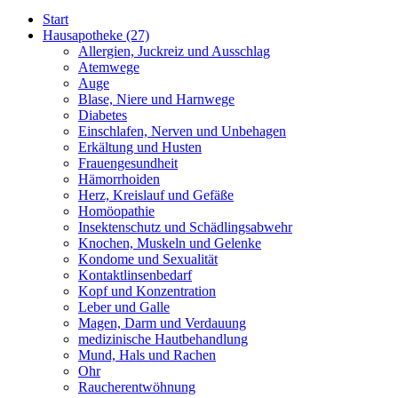
Start
Hausapotheke
(27)
Allergien, Juckreiz und Ausschlag
Atemwege
Auge
Blase, Niere und Harnwege
Diabetes
Einschlafen, Nerven und Unbehagen
Erkältung und Husten
Frauengesundheit
Hämorrhoiden
Herz, Kreislauf und Gefäße
Homöopathie
Insektenschutz und Schädlingsabwehr
Knochen, Muskeln und Gelenke
Kondome und Sexualität
Kontaktlinsenbedarf
Kopf und Konzentration
Leber und Galle
Magen, Darm und Verdauung
medizinische Hautbehandlung
Mund, Hals und Rachen
Ohr
Raucherentwöhnung