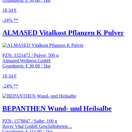
Grundpreis: € 36,68 / 1kg
18,34 €
-24% **
ALMASED Vitalkost Pflanzen K Pulver
PZN: 3321472 / Pulver, 500 g
Almased Wellness GmbH
Grundpreis: € 36,68 / 1kg
18,34 €
-24% **
BEPANTHEN Wund- und Heilsalbe
PZN: 1578847 / Salbe, 100 g
Bayer Vital GmbH Geschäftsbereic...
Grundpreis: € 114,90 / 1kg