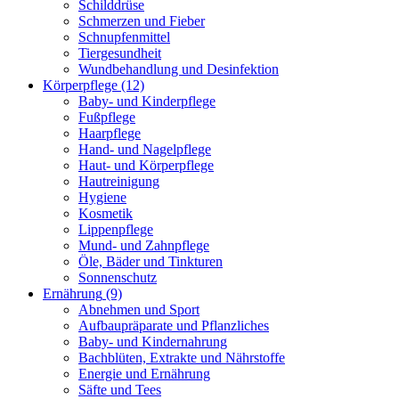
Schilddrüse
Schmerzen und Fieber
Schnupfenmittel
Tiergesundheit
Wundbehandlung und Desinfektion
Körperpflege
(12)
Baby- und Kinderpflege
Fußpflege
Haarpflege
Hand- und Nagelpflege
Haut- und Körperpflege
Hautreinigung
Hygiene
Kosmetik
Lippenpflege
Mund- und Zahnpflege
Öle, Bäder und Tinkturen
Sonnenschutz
Ernährung
(9)
Abnehmen und Sport
Aufbaupräparate und Pflanzliches
Baby- und Kindernahrung
Bachblüten, Extrakte und Nährstoffe
Energie und Ernährung
Säfte und Tees