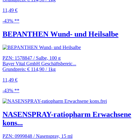
11,49 €
-43% **
BEPANTHEN Wund- und Heilsalbe
PZN: 1578847 / Salbe, 100 g
Bayer Vital GmbH Geschäftsbereic...
Grundpreis: € 114,90 / 1kg
11,49 €
-43% **
NASENSPRAY-ratiopharm Erwachsene
kons...
PZN: 0999848 / Nasenspray, 15 ml