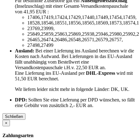
Für bestimmte Zustellorte gilt ein
Außengebietszuschlag
(Inselzuschlag) mit einer Gesamt-Versandkostenpauschale
von 41,95 EUR :
17406,17419,17424,17429,17440,17449,17454,17459,
18528,18546,18551,18556,18565,18569,18573,18574,1
23769,23999,
25849,25859,25863,25869,25938,25946,25980,25992,2
26465,26474,26486,26548,26571,26579,26757,
27498,27499
Ausland:
Bei einer Lieferung ins Ausland berechnen wir die
Kosten nach Aufwand. Bei Lieferungen in das EU-Ausland
fällt unabhängig vom Bestellwert eine
Versandkostenpauschale i.H.v. 22,50 EUR an.
Eine Lieferung ins EU-Ausland per
DHL-Express
wird mit
51,50 EUR berechnet.
Wir liefern leider nicht mehr in folgende Länder:
DK, UK
.
DPD:
Sollten Sie eine Lieferung per DPD wünschen, so fällt
eine Gebühr von zusätzlich 2,- EUR an.
Schließen
×
Zahlungsarten