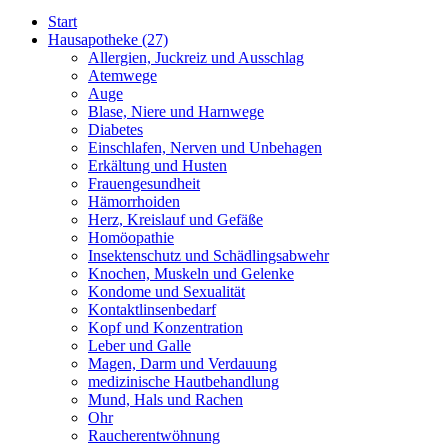
Start
Hausapotheke
(27)
Allergien, Juckreiz und Ausschlag
Atemwege
Auge
Blase, Niere und Harnwege
Diabetes
Einschlafen, Nerven und Unbehagen
Erkältung und Husten
Frauengesundheit
Hämorrhoiden
Herz, Kreislauf und Gefäße
Homöopathie
Insektenschutz und Schädlingsabwehr
Knochen, Muskeln und Gelenke
Kondome und Sexualität
Kontaktlinsenbedarf
Kopf und Konzentration
Leber und Galle
Magen, Darm und Verdauung
medizinische Hautbehandlung
Mund, Hals und Rachen
Ohr
Raucherentwöhnung