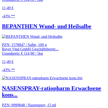
11,49 €
-43% **
BEPANTHEN Wund- und Heilsalbe
PZN: 1578847 / Salbe, 100 g
Bayer Vital GmbH Geschäftsbereic...
Grundpreis: € 114,90 / 1kg
11,49 €
-43% **
NASENSPRAY-ratiopharm Erwachsene
kons...
PZN: 0999848 / Nasenspray, 15 ml