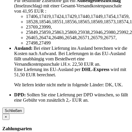
Für bestimmte Zustellorte gilt ein
Außengebietszuschlag
(Inselzuschlag) mit einer Gesamt-Versandkostenpauschale
von 41,95 EUR :
17406,17419,17424,17429,17440,17449,17454,17459,
18528,18546,18551,18556,18565,18569,18573,18574,1
23769,23999,
25849,25859,25863,25869,25938,25946,25980,25992,2
26465,26474,26486,26548,26571,26579,26757,
27498,27499
Ausland:
Bei einer Lieferung ins Ausland berechnen wir die
Kosten nach Aufwand. Bei Lieferungen in das EU-Ausland
fällt unabhängig vom Bestellwert eine
Versandkostenpauschale i.H.v. 22,50 EUR an.
Eine Lieferung ins EU-Ausland per
DHL-Express
wird mit
51,50 EUR berechnet.
Wir liefern leider nicht mehr in folgende Länder:
DK, UK
.
DPD:
Sollten Sie eine Lieferung per DPD wünschen, so fällt
eine Gebühr von zusätzlich 2,- EUR an.
Schließen
×
Zahlungsarten