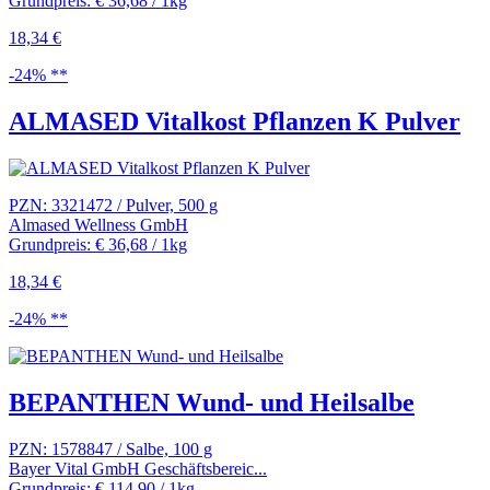
Grundpreis: € 36,68 / 1kg
18,34 €
-24% **
ALMASED Vitalkost Pflanzen K Pulver
PZN: 3321472 / Pulver, 500 g
Almased Wellness GmbH
Grundpreis: € 36,68 / 1kg
18,34 €
-24% **
BEPANTHEN Wund- und Heilsalbe
PZN: 1578847 / Salbe, 100 g
Bayer Vital GmbH Geschäftsbereic...
Grundpreis: € 114,90 / 1kg