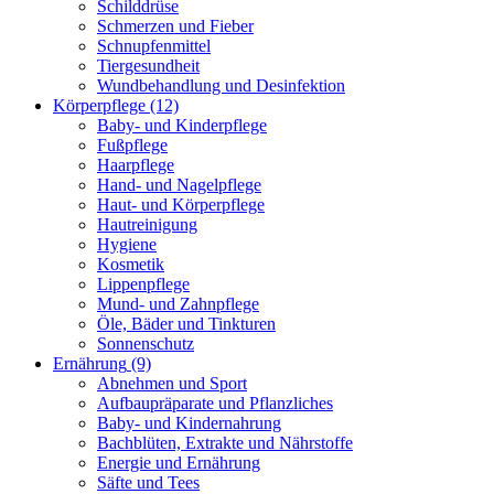
Schilddrüse
Schmerzen und Fieber
Schnupfenmittel
Tiergesundheit
Wundbehandlung und Desinfektion
Körperpflege
(12)
Baby- und Kinderpflege
Fußpflege
Haarpflege
Hand- und Nagelpflege
Haut- und Körperpflege
Hautreinigung
Hygiene
Kosmetik
Lippenpflege
Mund- und Zahnpflege
Öle, Bäder und Tinkturen
Sonnenschutz
Ernährung
(9)
Abnehmen und Sport
Aufbaupräparate und Pflanzliches
Baby- und Kindernahrung
Bachblüten, Extrakte und Nährstoffe
Energie und Ernährung
Säfte und Tees