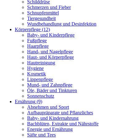
Schilddrüse
Schmerzen und Fieber
Schnupfenmittel
Tiergesundheit
Wundbehandlung und Desinfektion
Körperpflege
(12)
Baby- und Kinderpflege
Fußpflege
Haarpflege
Hand- und Nagelpflege
Haut- und Körperpflege
Hautreinigung
Hygiene
Kosmetik
Lippenpflege
Mund- und Zahnpflege
Öle, Bäder und Tinkturen
Sonnenschutz
Ernährung
(9)
Abnehmen und Sport
Aufbaupräparate und Pflanzliches
Baby- und Kindernahrung
Bachblüten, Extrakte und Nährstoffe
Energie und Ernährung
Säfte und Tees