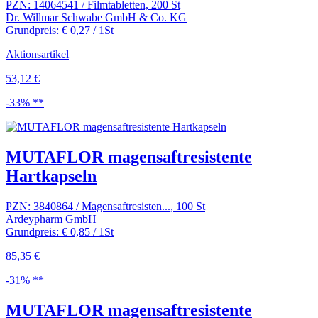
PZN: 14064541 / Filmtabletten, 200 St
Dr. Willmar Schwabe GmbH & Co. KG
Grundpreis: € 0,27 / 1St
Aktionsartikel
53,12 €
-33% **
MUTAFLOR magensaftresistente
Hartkapseln
PZN: 3840864 / Magensaftresisten..., 100 St
Ardeypharm GmbH
Grundpreis: € 0,85 / 1St
85,35 €
-31% **
MUTAFLOR magensaftresistente