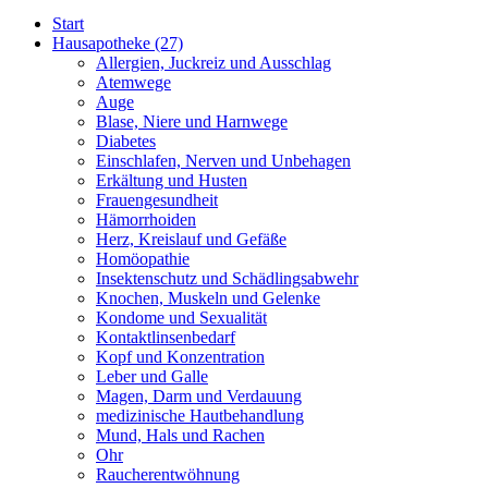
Start
Hausapotheke
(27)
Allergien, Juckreiz und Ausschlag
Atemwege
Auge
Blase, Niere und Harnwege
Diabetes
Einschlafen, Nerven und Unbehagen
Erkältung und Husten
Frauengesundheit
Hämorrhoiden
Herz, Kreislauf und Gefäße
Homöopathie
Insektenschutz und Schädlingsabwehr
Knochen, Muskeln und Gelenke
Kondome und Sexualität
Kontaktlinsenbedarf
Kopf und Konzentration
Leber und Galle
Magen, Darm und Verdauung
medizinische Hautbehandlung
Mund, Hals und Rachen
Ohr
Raucherentwöhnung