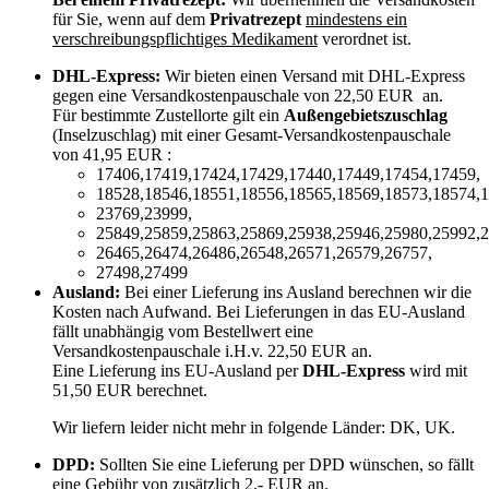
für Sie, wenn auf dem
Privatrezept
mindestens ein
verschreibungspflichtiges Medikament
verordnet ist.
DHL-Express:
Wir bieten einen Versand mit DHL-Express
gegen eine Versandkostenpauschale von 22,50 EUR an.
Für bestimmte Zustellorte gilt ein
Außengebietszuschlag
(Inselzuschlag) mit einer Gesamt-Versandkostenpauschale
von 41,95 EUR :
17406,17419,17424,17429,17440,17449,17454,17459,
18528,18546,18551,18556,18565,18569,18573,18574,1
23769,23999,
25849,25859,25863,25869,25938,25946,25980,25992,2
26465,26474,26486,26548,26571,26579,26757,
27498,27499
Ausland:
Bei einer Lieferung ins Ausland berechnen wir die
Kosten nach Aufwand. Bei Lieferungen in das EU-Ausland
fällt unabhängig vom Bestellwert eine
Versandkostenpauschale i.H.v. 22,50 EUR an.
Eine Lieferung ins EU-Ausland per
DHL-Express
wird mit
51,50 EUR berechnet.
Wir liefern leider nicht mehr in folgende Länder:
DK, UK
.
DPD:
Sollten Sie eine Lieferung per DPD wünschen, so fällt
eine Gebühr von zusätzlich 2,- EUR an.