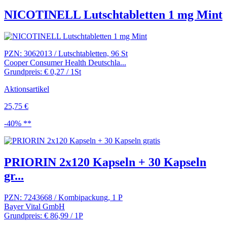
NICOTINELL Lutschtabletten 1 mg Mint
PZN: 3062013 / Lutschtabletten, 96 St
Cooper Consumer Health Deutschla...
Grundpreis: € 0,27 / 1St
Aktionsartikel
25,75 €
-40% **
PRIORIN 2x120 Kapseln + 30 Kapseln
gr...
PZN: 7243668 / Kombipackung, 1 P
Bayer Vital GmbH
Grundpreis: € 86,99 / 1P