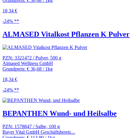
Grundpreis: € 36,68 / 1kg
18,34 €
-24% **
ALMASED Vitalkost Pflanzen K Pulver
PZN: 3321472 / Pulver, 500 g
Almased Wellness GmbH
Grundpreis: € 36,68 / 1kg
18,34 €
-24% **
BEPANTHEN Wund- und Heilsalbe
PZN: 1578847 / Salbe, 100 g
Bayer Vital GmbH Geschäftsbereic...
Grundpreis: € 113,90 / 1kg