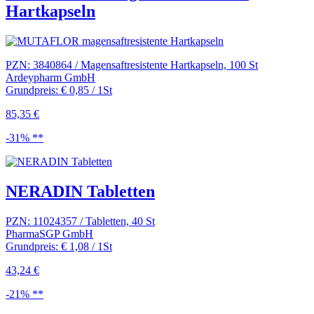
Hartkapseln
PZN: 3840864 / Magensaftresistente Hartkapseln, 100 St
Ardeypharm GmbH
Grundpreis: € 0,85 / 1St
85,35 €
-31% **
NERADIN Tabletten
PZN: 11024357 / Tabletten, 40 St
PharmaSGP GmbH
Grundpreis: € 1,08 / 1St
43,24 €
-21% **