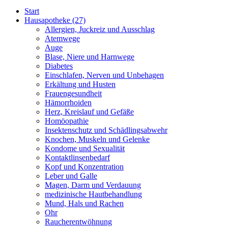
Start
Hausapotheke
(27)
Allergien, Juckreiz und Ausschlag
Atemwege
Auge
Blase, Niere und Harnwege
Diabetes
Einschlafen, Nerven und Unbehagen
Erkältung und Husten
Frauengesundheit
Hämorrhoiden
Herz, Kreislauf und Gefäße
Homöopathie
Insektenschutz und Schädlingsabwehr
Knochen, Muskeln und Gelenke
Kondome und Sexualität
Kontaktlinsenbedarf
Kopf und Konzentration
Leber und Galle
Magen, Darm und Verdauung
medizinische Hautbehandlung
Mund, Hals und Rachen
Ohr
Raucherentwöhnung