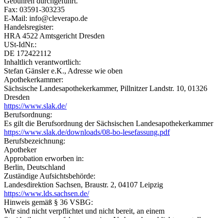
Gebühren durchgeführt.
Fax: 03591-303235
E-Mail: info@cleverapo.de
Handelsregister:
HRA 4522 Amtsgericht Dresden
USt-IdNr.:
DE 172422112
Inhaltlich verantwortlich:
Stefan Gänsler e.K., Adresse wie oben
Apotheker­kammer:
Sächsische Landesapothekerkammer, Pillnitzer Landstr. 10, 01326
Dresden
https://www.slak.de/
Berufsordnung:
Es gilt die Berufsordnung der Sächsischen Landesapothekerkammer
https://www.slak.de/downloads/08-bo-lesefassung.pdf
Berufsbezeichnung:
Apotheker
Approbation erworben in:
Berlin, Deutschland
Zuständige Aufsichtsbehörde:
Landesdirektion Sachsen, Braustr. 2, 04107 Leipzig
https://www.lds.sachsen.de/
Hinweis gemäß § 36 VSBG:
Wir sind nicht verpflichtet und nicht bereit, an einem