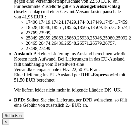
gegen eine Versandkostenpauschale von 22,50 EUR an.
Für bestimmte Zustellorte gilt ein
Außengebietszuschlag
(Inselzuschlag) mit einer Gesamt-Versandkostenpauschale
von 41,95 EUR :
17406,17419,17424,17429,17440,17449,17454,17459,
18528,18546,18551,18556,18565,18569,18573,18574,1
23769,23999,
25849,25859,25863,25869,25938,25946,25980,25992,2
26465,26474,26486,26548,26571,26579,26757,
27498,27499
Ausland:
Bei einer Lieferung ins Ausland berechnen wir die
Kosten nach Aufwand. Bei Lieferungen in das EU-Ausland
fällt unabhängig vom Bestellwert eine
Versandkostenpauschale i.H.v. 22,50 EUR an.
Eine Lieferung ins EU-Ausland per
DHL-Express
wird mit
51,50 EUR berechnet.
Wir liefern leider nicht mehr in folgende Länder:
DK, UK
.
DPD:
Sollten Sie eine Lieferung per DPD wünschen, so fällt
eine Gebühr von zusätzlich 2,- EUR an.
Schließen
×