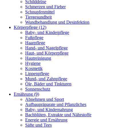
Schilddrüse
Schmerzen und Fieber
Schnupfenmittel
Tiergesundheit
Wundbehandlung und Desinfektion
Körperpflege
(12)
Baby- und Kinderpflege
Fußpflege
Haarpflege
Hand- und Nagelpflege
Haut- und Körperpflege
Hautreinigung
Hygiene
Kosmetik
Lippenpflege
Mund- und Zahnpflege
Öle, Bäder und Tinkturen
Sonnenschutz
Ernährung
(9)
Abnehmen und Sport
Aufbaupräparate und Pflanzliches
Baby- und Kindernahrung
Bachblüten, Extrakte und Nährstoffe
Energie und Ernährung
Säfte und Tees