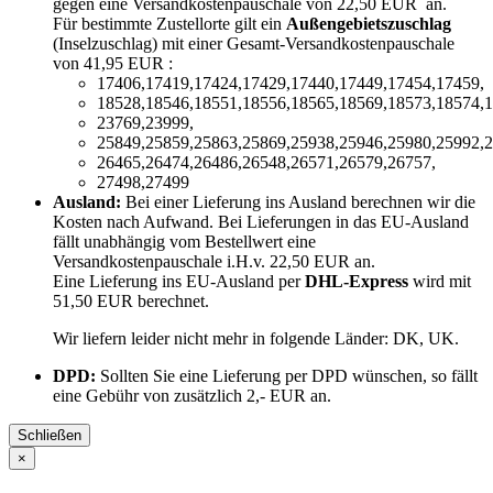
gegen eine Versandkostenpauschale von 22,50 EUR an.
Für bestimmte Zustellorte gilt ein
Außengebietszuschlag
(Inselzuschlag) mit einer Gesamt-Versandkostenpauschale
von 41,95 EUR :
17406,17419,17424,17429,17440,17449,17454,17459,
18528,18546,18551,18556,18565,18569,18573,18574,1
23769,23999,
25849,25859,25863,25869,25938,25946,25980,25992,2
26465,26474,26486,26548,26571,26579,26757,
27498,27499
Ausland:
Bei einer Lieferung ins Ausland berechnen wir die
Kosten nach Aufwand. Bei Lieferungen in das EU-Ausland
fällt unabhängig vom Bestellwert eine
Versandkostenpauschale i.H.v. 22,50 EUR an.
Eine Lieferung ins EU-Ausland per
DHL-Express
wird mit
51,50 EUR berechnet.
Wir liefern leider nicht mehr in folgende Länder:
DK, UK
.
DPD:
Sollten Sie eine Lieferung per DPD wünschen, so fällt
eine Gebühr von zusätzlich 2,- EUR an.
Schließen
×