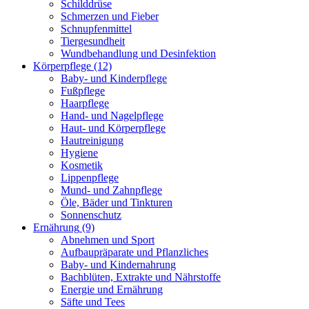
Schilddrüse
Schmerzen und Fieber
Schnupfenmittel
Tiergesundheit
Wundbehandlung und Desinfektion
Körperpflege
(12)
Baby- und Kinderpflege
Fußpflege
Haarpflege
Hand- und Nagelpflege
Haut- und Körperpflege
Hautreinigung
Hygiene
Kosmetik
Lippenpflege
Mund- und Zahnpflege
Öle, Bäder und Tinkturen
Sonnenschutz
Ernährung
(9)
Abnehmen und Sport
Aufbaupräparate und Pflanzliches
Baby- und Kindernahrung
Bachblüten, Extrakte und Nährstoffe
Energie und Ernährung
Säfte und Tees