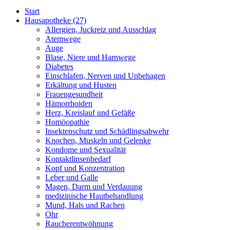
Start
Hausapotheke
(27)
Allergien, Juckreiz und Ausschlag
Atemwege
Auge
Blase, Niere und Harnwege
Diabetes
Einschlafen, Nerven und Unbehagen
Erkältung und Husten
Frauengesundheit
Hämorrhoiden
Herz, Kreislauf und Gefäße
Homöopathie
Insektenschutz und Schädlingsabwehr
Knochen, Muskeln und Gelenke
Kondome und Sexualität
Kontaktlinsenbedarf
Kopf und Konzentration
Leber und Galle
Magen, Darm und Verdauung
medizinische Hautbehandlung
Mund, Hals und Rachen
Ohr
Raucherentwöhnung