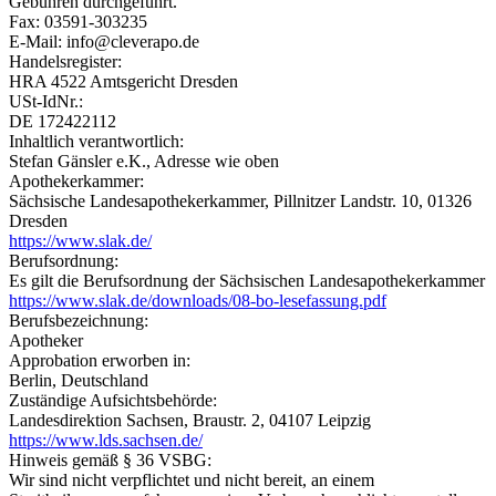
Gebühren durchgeführt.
Fax: 03591-303235
E-Mail: info@cleverapo.de
Handelsregister:
HRA 4522 Amtsgericht Dresden
USt-IdNr.:
DE 172422112
Inhaltlich verantwortlich:
Stefan Gänsler e.K., Adresse wie oben
Apotheker­kammer:
Sächsische Landesapothekerkammer, Pillnitzer Landstr. 10, 01326
Dresden
https://www.slak.de/
Berufsordnung:
Es gilt die Berufsordnung der Sächsischen Landesapothekerkammer
https://www.slak.de/downloads/08-bo-lesefassung.pdf
Berufsbezeichnung:
Apotheker
Approbation erworben in:
Berlin, Deutschland
Zuständige Aufsichtsbehörde:
Landesdirektion Sachsen, Braustr. 2, 04107 Leipzig
https://www.lds.sachsen.de/
Hinweis gemäß § 36 VSBG:
Wir sind nicht verpflichtet und nicht bereit, an einem