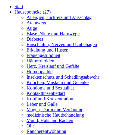
Start
Hausapotheke
(27)
Allergien, Juckreiz und Ausschlag
Atemwege
Auge
Blase, Niere und Harnwege
Diabetes
Einschlafen, Nerven und Unbehagen
Erkältung und Husten
Frauengesundheit
Hämorrhoiden
Herz, Kreislauf und Gefäße
Homöopathie
Insektenschutz und Schädlingsabwehr
Knochen, Muskeln und Gelenke
Kondome und Sexualität
Kontaktlinsenbedarf
Kopf und Konzentration
Leber und Galle
Magen, Darm und Verdauung
medizinische Hautbehandlung
Mund, Hals und Rachen
Ohr
Raucherentwöhnung