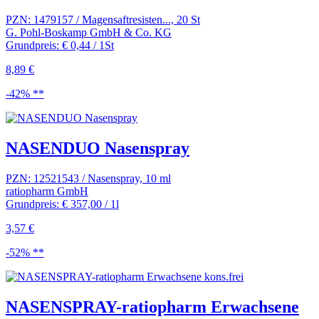
PZN: 1479157 / Magensaftresisten..., 20 St
G. Pohl-Boskamp GmbH & Co. KG
Grundpreis: € 0,44 / 1St
8,89 €
-42% **
NASENDUO Nasenspray
PZN: 12521543 / Nasenspray, 10 ml
ratiopharm GmbH
Grundpreis: € 357,00 / 1l
3,57 €
-52% **
NASENSPRAY-ratiopharm Erwachsene