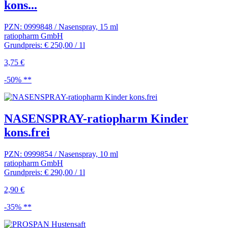
kons...
PZN: 0999848 / Nasenspray, 15 ml
ratiopharm GmbH
Grundpreis: € 250,00 / 1l
3,75 €
-50% **
NASENSPRAY-ratiopharm Kinder
kons.frei
PZN: 0999854 / Nasenspray, 10 ml
ratiopharm GmbH
Grundpreis: € 290,00 / 1l
2,90 €
-35% **