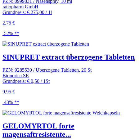
PZN: 0999831 / Nasenspray, 10 ml
ratiopharm GmbH
Grundpreis: € 275,00 / 1l
2,75 €
-52% **
SINUPRET extract überzogene Tabletten
PZN: 9285530 / Überzogene Tabletten, 20 St
Bionorica SE
Grundpreis: € 0,50 / 1St
9,95 €
-43% **
GELOMYRTOL forte
magensaftresistente...