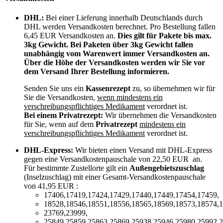
DHL:
Bei einer Lieferung innerhalb Deutschlands durch
DHL werden Versandkosten berechnet. Pro Bestellung fallen
6,45 EUR Versandkosten an.
Dies gilt für Pakete bis max.
3kg Gewicht. Bei Paketen über 3kg Gewicht fallen
unabhängig vom Warenwert immer Versandkosten an.
Über die Höhe der Versandkosten werden wir Sie vor
dem Versand Ihrer Bestellung informieren.
Senden Sie uns ein
Kassenrezept
zu, so übernehmen wir für
Sie die Versandkosten,
wenn mindestens ein
verschreibungspflichtiges Medikament
verordnet ist.
Bei einem Privatrezept:
Wir übernehmen die Versandkosten
für Sie, wenn auf dem
Privatrezept
mindestens ein
verschreibungspflichtiges Medikament
verordnet ist.
DHL-Express:
Wir bieten einen Versand mit DHL-Express
gegen eine Versandkostenpauschale von 22,50 EUR an.
Für bestimmte Zustellorte gilt ein
Außengebietszuschlag
(Inselzuschlag) mit einer Gesamt-Versandkostenpauschale
von 41,95 EUR :
17406,17419,17424,17429,17440,17449,17454,17459,
18528,18546,18551,18556,18565,18569,18573,18574,1
23769,23999,
25849,25859,25863,25869,25938,25946,25980,25992,2