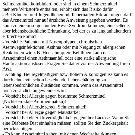
Schmerzmittel kombiniert, oder sind in einem Schmerzmittel
mehrere Wirkstoffe enthalten, erhöht sich das Risiko dafür.
- Bei Kindern und Jugendlichen mit fieberhaften Erkrankungen darf
das Arzneimittel nur auf ärztliche Anweisung gegeben werden. Es
kann zu einem so genannten Reye-Syndrom kommen, eine seltene,
aber lebensbedrohliche Erkrankung, bei der es zu lang anhaltendem
Erbrechen kommt.
- Vorsicht: Patienten mit Nasenpolypen, chronischen
Atemwegsinfektionen, Asthma oder mit Neigung zu allergischen
Reaktionen wie z.B. Heuschnupfen: Bei Ihnen kann das
Arzneimittel einen Asthmaanfall oder eine starke allergische
Hautreaktion auslösen. Fragen Sie daher vor der Anwendung Ihren
Arzt.
- Achtung: Bei regelmäßigem bzw. hohem Alkoholgenuss kann es
durch eine evtl. schon bestehende Leberschädigung zu
lebensbedrohlichen Zuständen kommen, wenn das Arzneimittel
noch zusätzlich angewendet wird.
- Vorsicht bei Allergie gegen bestimmte Schmerzmittel
(Nichtsteroidale Antirheumatika)!
- Vorsicht bei Allergie gegen Schmerzmittel!
- Vorsicht bei Allergie gegen Maisstärke!
- Vorsicht bei einer Unverträglichkeit gegenüber Lactose. Wenn Sie
eine Diabetes-Diät einhalten müssen, sollten Sie den Zuckergehalt
berücksichtigen.
- Es kann Arzneimittel geben, mit denen Wechselwirkungen