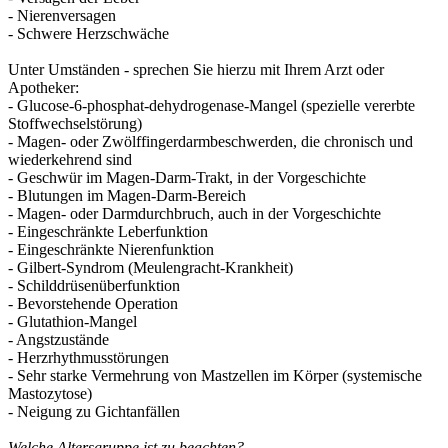
- Nierenversagen
- Schwere Herzschwäche
Unter Umständen - sprechen Sie hierzu mit Ihrem Arzt oder
Apotheker:
- Glucose-6-phosphat-dehydrogenase-Mangel (spezielle vererbte
Stoffwechselstörung)
- Magen- oder Zwölffingerdarmbeschwerden, die chronisch und
wiederkehrend sind
- Geschwür im Magen-Darm-Trakt, in der Vorgeschichte
- Blutungen im Magen-Darm-Bereich
- Magen- oder Darmdurchbruch, auch in der Vorgeschichte
- Eingeschränkte Leberfunktion
- Eingeschränkte Nierenfunktion
- Gilbert-Syndrom (Meulengracht-Krankheit)
- Schilddrüsenüberfunktion
- Bevorstehende Operation
- Glutathion-Mangel
- Angstzustände
- Herzrhythmusstörungen
- Sehr starke Vermehrung von Mastzellen im Körper (systemische
Mastozytose)
- Neigung zu Gichtanfällen
Welche Altersgruppe ist zu beachten?