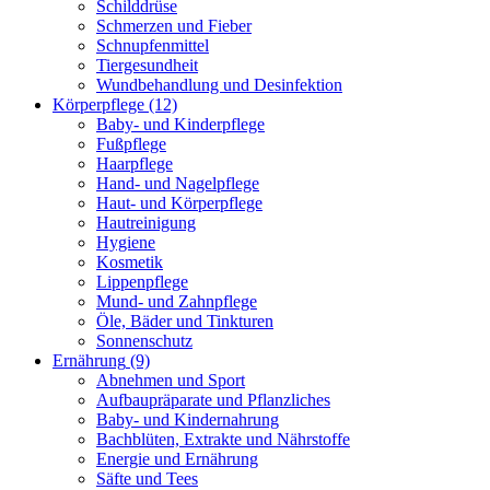
Schilddrüse
Schmerzen und Fieber
Schnupfenmittel
Tiergesundheit
Wundbehandlung und Desinfektion
Körperpflege
(12)
Baby- und Kinderpflege
Fußpflege
Haarpflege
Hand- und Nagelpflege
Haut- und Körperpflege
Hautreinigung
Hygiene
Kosmetik
Lippenpflege
Mund- und Zahnpflege
Öle, Bäder und Tinkturen
Sonnenschutz
Ernährung
(9)
Abnehmen und Sport
Aufbaupräparate und Pflanzliches
Baby- und Kindernahrung
Bachblüten, Extrakte und Nährstoffe
Energie und Ernährung
Säfte und Tees