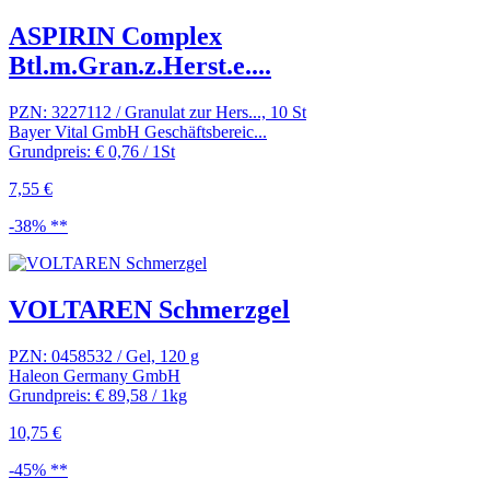
ASPIRIN Complex
Btl.m.Gran.z.Herst.e....
PZN: 3227112 / Granulat zur Hers..., 10 St
Bayer Vital GmbH Geschäftsbereic...
Grundpreis: € 0,76 / 1St
7,55 €
-38% **
VOLTAREN Schmerzgel
PZN: 0458532 / Gel, 120 g
Haleon Germany GmbH
Grundpreis: € 89,58 / 1kg
10,75 €
-45% **