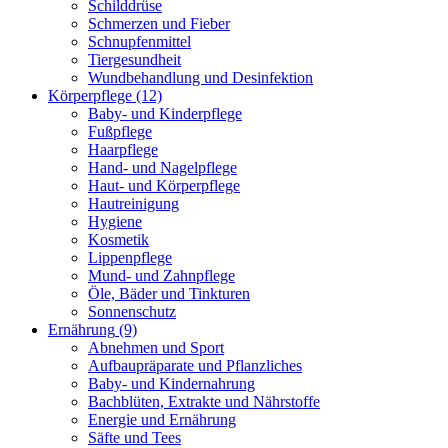
Schilddrüse
Schmerzen und Fieber
Schnupfenmittel
Tiergesundheit
Wundbehandlung und Desinfektion
Körperpflege
(12)
Baby- und Kinderpflege
Fußpflege
Haarpflege
Hand- und Nagelpflege
Haut- und Körperpflege
Hautreinigung
Hygiene
Kosmetik
Lippenpflege
Mund- und Zahnpflege
Öle, Bäder und Tinkturen
Sonnenschutz
Ernährung
(9)
Abnehmen und Sport
Aufbaupräparate und Pflanzliches
Baby- und Kindernahrung
Bachblüten, Extrakte und Nährstoffe
Energie und Ernährung
Säfte und Tees