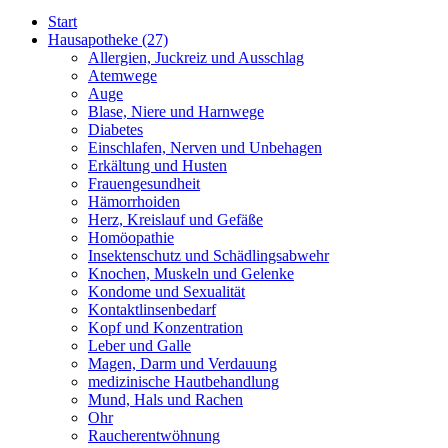
Start
Hausapotheke
(27)
Allergien, Juckreiz und Ausschlag
Atemwege
Auge
Blase, Niere und Harnwege
Diabetes
Einschlafen, Nerven und Unbehagen
Erkältung und Husten
Frauengesundheit
Hämorrhoiden
Herz, Kreislauf und Gefäße
Homöopathie
Insektenschutz und Schädlingsabwehr
Knochen, Muskeln und Gelenke
Kondome und Sexualität
Kontaktlinsenbedarf
Kopf und Konzentration
Leber und Galle
Magen, Darm und Verdauung
medizinische Hautbehandlung
Mund, Hals und Rachen
Ohr
Raucherentwöhnung